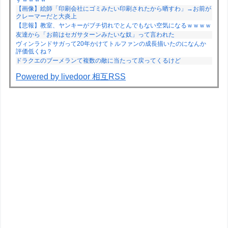
【画像】絵師「印刷会社にゴミみたい印刷されたから晒すわ」→お前が
クレーマーだと大炎上
【悲報】教室、ヤンキーがブチ切れでとんでもない空気になるｗｗｗｗ
友達から「お前はセガサターンみたいな奴」って言われた
ヴィンランドサガって20年かけてトルファンの成長描いたのになんか
評価低くね？
ドラクエのブーメランて複数の敵に当たって戻ってくるけど
Powered by livedoor 相互RSS