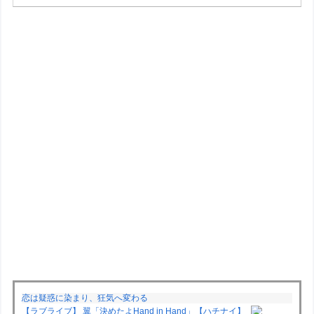
恋は疑惑に染まり、狂気へ変わる
【ラブライブ】 翼「決めたよHand in Hand」【ハチナイ】