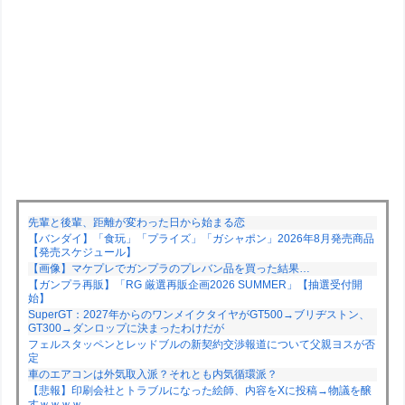
先輩と後輩、距離が変わった日から始まる恋
【バンダイ】「食玩」「プライズ」「ガシャポン」2026年8月発売商品
【発売スケジュール】
【画像】マケプレでガンプラのプレバン品を買った結果…
【ガンプラ再販】「RG 厳選再販企画2026 SUMMER」【抽選受付開
始】
SuperGT：2027年からのワンメイクタイヤがGT500→ブリヂストン、
GT300→ダンロップに決まったわけだが
フェルスタッペンとレッドブルの新契約交渉報道について父親ヨスが否
定
車のエアコンは外気取入派？それとも内気循環派？
【悲報】印刷会社とトラブルになった絵師、内容をXに投稿→物議を醸
すｗｗｗｗ