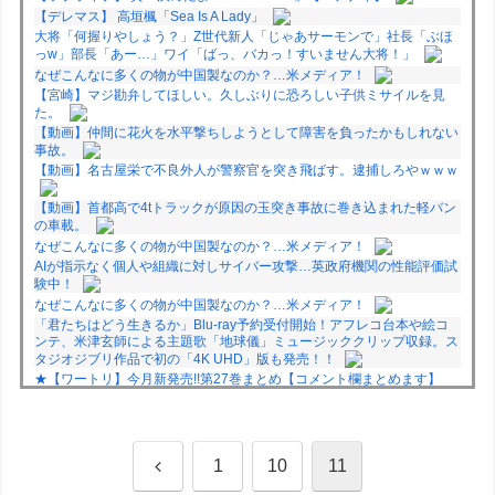
【デレマス】 高垣楓「Sea Is A Lady」
大将「何握りやしょう？」Z世代新人「じゃあサーモンで」社長「ぶほ
っw」部長「あー…」ワイ「ばっ、バカっ！すいません大将！」
なぜこんなに多くの物が中国製なのか？…米メディア！
【宮崎】マジ勘弁してほしい。久しぶりに恐ろしい子供ミサイルを見
た。
【動画】仲間に花火を水平撃ちしようとして障害を負ったかもしれない
事故。
【動画】名古屋栄で不良外人が警察官を突き飛ばす。逮捕しろやｗｗｗ
【動画】首都高で4tトラックが原因の玉突き事故に巻き込まれた軽バン
の車載。
なぜこんなに多くの物が中国製なのか？…米メディア！
AIが指示なく個人や組織に対しサイバー攻撃…英政府機関の性能評価試
験中！
なぜこんなに多くの物が中国製なのか？…米メディア！
「君たちはどう生きるか」Blu-ray予約受付開始！アフレコ台本や絵コ
ンテ、米津玄師による主題歌「地球儀」ミュージッククリップ収録。ス
タジオジブリ作品で初の「4K UHD」版も発売！！
★【ワートリ】今月新発売!!第27巻まとめ【コメント欄まとめます】
【しばらく固定記事です】
★【ワートリ】今月第241話「遠征選抜試験㊲」第242話「遠征選抜試
験㊳」【コメント欄まとめます】【しばらく固定記事です】
★【ワートリ】風間隊3人≒忍田単騎くらいのイメージかな
前
1
10
11
Powered by livedoor 相互RSS