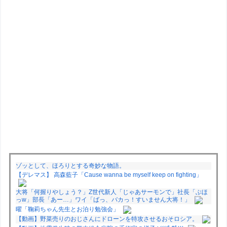
ゾッとして、ほろりとする奇妙な物語。
【デレマス】 高森藍子「Cause wanna be myself keep on fighting」
大将「何握りやしょう？」Z世代新人「じゃあサーモンで」社長「ぶほ
っw」部長「あー…」ワイ「ばっ、バカっ！すいません大将！」
曜「鞠莉ちゃん先生とお泊り勉強会」
【動画】野菜売りのおじさんにドローンを特攻させるおそロシア。