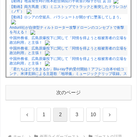
【動画】地震発生時の熊本総合病院の手術室の様子が(((ﾟДﾟ)))
【動画】両方馬鹿（笑）ミニストップでトラックと衝突したドラレコが
（ノ∇`）
【動画】ロシアの空挺兵、パラシュートが開かずに墜落してしまう。
Anduril社が自律型ティルトローター攻撃ドローンのコンセプトで衝撃
を与える！
中国外務省、広島原爆投下に関して「同情を得ようと核被害者の立場を
政治利用」と主張！
中国外務省、広島原爆投下に関して「同情を得ようと核被害者の立場を
政治利用」と主張！
中国外務省、広島原爆投下に関して「同情を得ようと核被害者の立場を
政治利用」と主張！
「君たちはどう生きるか」Blu-ray予約受付開始！アフレコ台本や絵コ
ンテ、米津玄師による主題歌「地球儀」ミュージッククリップ収録。ス
タジオジブリ作品で初の「4K UHD」版も発売！！
★【ワートリ】今月新発売!!第27巻まとめ【コメント欄まとめます】
【しばらく固定記事です】
次のページ
★【ワートリ】今月第241話「遠征選抜試験㊲」第242話「遠征選抜試
験㊳」【コメント欄まとめます】【しばらく固定記事です】
★【ワートリ】風間隊3人≒忍田単騎くらいのイメージかな
前
次
1
2
3
10
Powered by livedoor 相互RSS
へ
へ
ホーム
仮面ライダーゴースト
ゴーストの話題