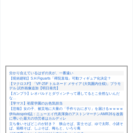
分かり合えているはずの夫が、一番遠い
【呪術廻戦】S.H.Figuarts「禪院直哉」可動フィギュア化決定？
【マクロスF】「VF-25F トルネード メサイア (大気圏内仕様)」プラモ
デル 試作画像追加【明日発売】
【ガンプラ】レオパルドとダヴィンチって通してるとこ全然ないんだ
な…
【学マス】初星学園のお色気担当
【悲報】女の子、被災地に大量の「手作りおにぎり」を届けるｗｗｗｗ
伊Autosprint誌：ニューエイ代表渾身のアストンマーチンAMR26を改善
に導いた最大の功労者はカルディレ
立ち食いそばどこのが好き？ 狭山そば、富士そば、ゆで太郎、小諸そ
ば、箱根そば、しぶそば、梅もと、いろり庵