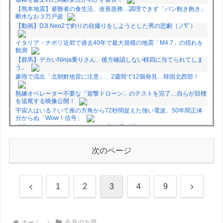
【熊本地震】避難者の食生活、改善急務…調理できず「パン飽き飽き」
断水なお３万戸超
【動画】DJI Neo2で釣りの自撮りをしようとした男の悲劇（ノ∇`）
イタリア・ナポリ近郊で過去40年で最大規模の地震「M4.7」の揺れを
観測
【群馬】デカいNinja乗りさん、後方確認しない軽四に当てられてしま
う。
豪雨で流出「北朝鮮地雷に注意」、2週間で12個発見…韓国北西部！
熟練オペレーター不要な「迎撃ドローン」のテストを完了…自らが目標
を追尾する映像公開！
宇宙人はいる？いて座の方角から72秒間捉えた強い電波、50年間正体
分からぬ「Wow！信号」
「君たちはどう生きるか」Blu-ray予約受付開始！アフレコ台本や絵コ
ンテ、米津玄師による主題歌「地球儀」ミュージッククリップ収録。ス
タジオジブリ作品で初の「4K UHD」版も発売！！
次のページ
★【ワートリ】今月新発売!!第27巻まとめ【コメント欄まとめます】
【しばらく固定記事です】
★【ワートリ】今月第241話「遠征選抜試験㊲」第242話「遠征選抜試
験㊳」【コメント欄まとめます】【しばらく固定記事です】
前
次
1
2
3
4
9
★【ワートリ】風間隊3人≒忍田単騎くらいのイメージかな
Powered by livedoor 相互RSS
へ
へ
ホーム
今月のお題