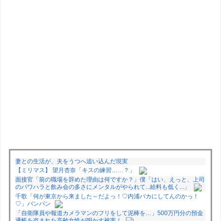
妻との生活が、夫をうつへ追い込んだ現実
【ミリマス】 望月杏奈「キスの練習……？」
面接官「前の職場を辞めた理由は何ですか？」僕「はい、えっと、上司
のパワハラと飲み会の多さにメンタルがやられて...給料も低く...」
千歌「何が東京から来ました～だよっ！♡内浦バカにしてんのかっ！
♡」パンパン
「自衛隊員や報道カメラマンのフリをして泥棒を…」500万円分の預金
通帳を盗まれた高齢女性が明かす被害！