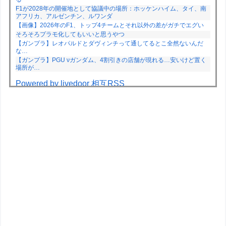
F1が2028年の開催地として協議中の場所：ホッケンハイム、タイ、南
アフリカ、アルゼンチン、ルワンダ
【画像】2026年のF1、トップ4チームとそれ以外の差がガチでエグい
そろそろプラモ化してもいいと思うやつ
【ガンプラ】レオパルドとダヴィンチって通してるとこ全然ないんだ
な…
【ガンプラ】PGU νガンダム、4割引きの店舗が現れる…安いけど置く
場所が…
Powered by livedoor 相互RSS