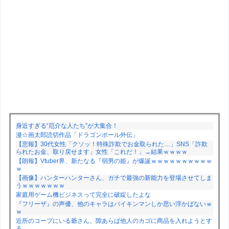
身近すぎる“厄介な人たち”が大集合！
漫☆画太郎読切作品「ドラゴンボール外伝」
【悲報】30代女性「クソッ！特殊詐欺でお金取られた…」SNS「詐欺
られたお金、取り戻せます」女性「これだ！」→結果ｗｗｗｗ
【朗報】Vtuber界、新たなる『弱男の姫』が爆誕ｗｗｗｗｗｗｗｗｗｗ
ｗ
【画像】ハンターハンターさん、ガチで最強の新能力を登場させてしま
うｗｗｗｗｗｗｗ
家庭用ゲーム機ビジネスって完全に破綻したよな
『フリーザ』の声優、他のキャラはバイキンマンしか思い浮かばないｗ
ｗ
近所のコープにいる爺さん、隙あらば他人のカゴに商品を入れようとす
る