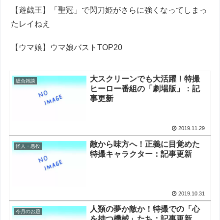
【遊戯王】「聖冠」で閃刀姫がさらに強くなってしまっ
たレイねえ
【ウマ娘】ウマ娘バストTOP20
大スクリーンでも大活躍！特撮
総合雑談
ヒーロー番組の「劇場版」：記
事更新
2019.11.29
敵から味方へ！正義に目覚めた
怪人・悪役
特撮キャラクター：記事更新
2019.10.31
人類の夢か敵か！特撮での「心
今月のお題
を持つ機械」たち：記事更新