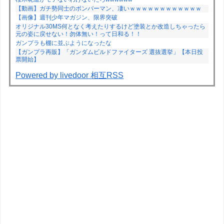
【動画】ガチ勢同士のボンバーマン、凄いｗｗｗｗｗｗｗｗｗｗｗｗ
【画像】週刊少年マガジン、限界突破
オリジナル30MS何となく考えたりするけど塗装とか改造しちゃったら
元の姿に戻せない！勿体無い！って日和る！！
ガンプラも棚に並ぶようになったな
【ガンプラ再販】「ガンダムビルドファイターズ 選抜選挙」【本日投
票開始】
Powered by livedoor 相互RSS