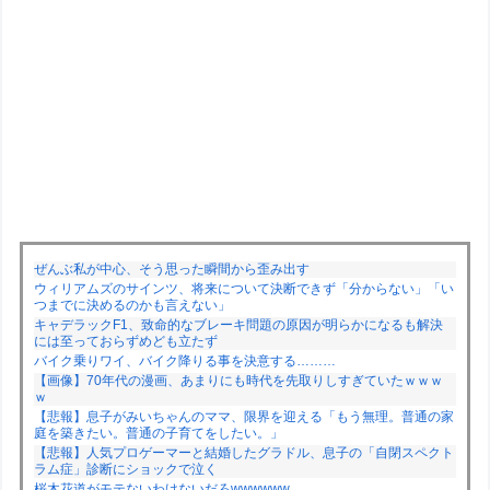
ぜんぶ私が中心、そう思った瞬間から歪み出す
ウィリアムズのサインツ、将来について決断できず「分からない」「い
つまでに決めるのかも言えない」
キャデラックF1、致命的なブレーキ問題の原因が明らかになるも解決
には至っておらずめども立たず
バイク乗りワイ、バイク降りる事を決意する………
【画像】70年代の漫画、あまりにも時代を先取りしすぎていたｗｗｗ
ｗ
【悲報】息子がみいちゃんのママ、限界を迎える「もう無理。普通の家
庭を築きたい。普通の子育てをしたい。」
【悲報】人気プロゲーマーと結婚したグラドル、息子の「自閉スペクト
ラム症」診断にショックで泣く
桜木花道がモテないわけないだろwwwwww