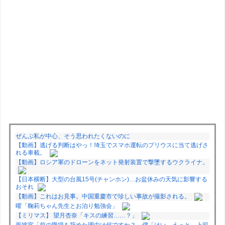
ぜんぶ私が中心、そう思われたくないのに
【動画】逃げる判断はやっ！埼玉でスマホ運転のプリウスに当て逃げさ
れる車載。
【動画】ロシア軍のドローンをネット発射装置で撃墜するウクライナ。
【日本横断】大型の台風15号(チャンホン)…お盆休みの天気に影響する
おそれ
【動画】これはお見事。中国重慶市で珍しい事故が撮影される。
曜「鞠莉ちゃん先生とお泊り勉強会」
【ミリマス】 望月杏奈「キスの練習……？」
面接官「前の職場を辞めた理由は何ですか？」僕「はい、えっと、上司