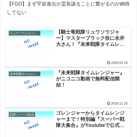
【FGO】まず宇宙進出が霊長譲ることに繋がるのが納得
してない
【騎士竜戦隊リュウソウジャ
リュウソウジャーの話題
ー】マスターブラック役に永井
大さん！『未来戦隊タイムレン
ジャー』以来、２０年ぶりの戦
隊出演
2020.01.19
『未来戦隊タイムレンジャー』
未来戦隊タイムレンジャー
がニコニコ動画で無料配信開
始！
2019.11.15
ゴレンジャーからタイムレンジ
戦隊シリーズ総合
ャーまで！特別編『スーパー戦
隊大集合』がYoutubeで公式無
料配信中