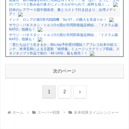
のパワハラと飲み会の多さにメンタルがやられて...給料も低く...」
日米のレアアース脱中国依存、量とコストで行き詰まり…台湾メディ
ア！
インド、ロシアの第5世代戦闘機「Su-57」の購入を見送りか！
サウジ・パキスタン・トルコ3カ国が共同防衛協定締結…「イスラム版
NATO」指摘も！
サウジ・パキスタン・トルコ3カ国が共同防衛協定締結…「イスラム版
NATO」指摘も！
「君たちはどう生きるか」Blu-ray予約受付開始！アフレコ台本や絵コ
ンテ、米津玄師による主題歌「地球儀」ミュージッククリップ収録。ス
タジオジブリ作品で初の「4K UHD」版も発売！！
★【ワートリ】今月新発売!!第27巻まとめ【コメント欄まとめます】
【しばらく固定記事です】
★【ワートリ】今月第241話「遠征選抜試験㊲」第242話「遠征選抜試
次のページ
験㊳」【コメント欄まとめます】【しばらく固定記事です】
★【ワートリ】風間隊3人≒忍田単騎くらいのイメージかな
Powered by livedoor 相互RSS
次
1
2
へ
ホーム
スーパー戦隊
未来戦隊タイムレンジャー