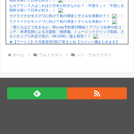
朝鮮を除いて日本が好き」！
なぜフランス人はこれほど日本が好きなのか？…中国ネット「中国と北
朝鮮を除いて日本が好き」！
ウクライナがモスクワに向けて初の弾道ミサイルを発射か？！
ウクライナがモスクワに向けて初の弾道ミサイルを発射か？！
「君たちはどう生きるか」Blu-ray予約受付開始！アフレコ台本や絵コ
ンテ、米津玄師による主題歌「地球儀」ミュージッククリップ収録。ス
タジオジブリ作品で初の「4K UHD」版も発売！！
★【ワートリ】今月新発売!!第27巻まとめ【コメント欄まとめます】
【しばらく固定記事です】
★【ワートリ】今月第241話「遠征選抜試験㊲」第242話「遠征選抜試
ホーム
ウルトラマン
シン・ウルトラマン
験㊳」【コメント欄まとめます】【しばらく固定記事です】
★【ワートリ】風間隊3人≒忍田単騎くらいのイメージかな
Powered by livedoor 相互RSS