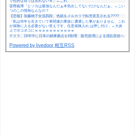
で性的な目では見れないｗ」←これ
冨樫義博「ヒソカは最強なんだぁ本気出してないだけなんだぁ」←こい
つのこの情熱なんなの？
【悲報】加藤桃子女流四段、色紙をメルカリで転売宣言される????
「私は何年も生きていて車関連の事故に遭遇した事がありません、これ
が保険に入る必要がない答えです。任意保険入れ は押し付け」←大炎
上でボコボコにｗｗｗｗｗｗｗｗｗｗｗ
テスラ、26年中に日本の納車拠点を6割増 販売急増による混乱収拾へ
Powered by livedoor 相互RSS