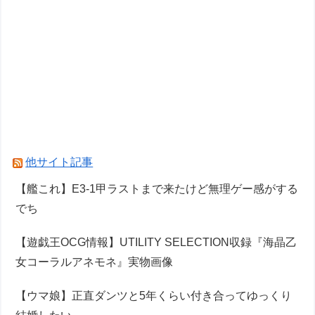
他サイト記事
【艦これ】E3-1甲ラストまで来たけど無理ゲー感がする
でち
【遊戯王OCG情報】UTILITY SELECTION収録『海晶乙
女コーラルアネモネ』実物画像
【ウマ娘】正直ダンツと5年くらい付き合ってゆっくり