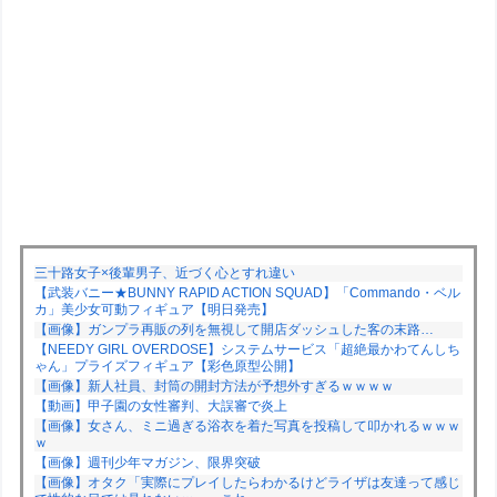
三十路女子×後輩男子、近づく心とすれ違い
【武装バニー★BUNNY RAPID ACTION SQUAD】「Commando・ベル
カ」美少女可動フィギュア【明日発売】
【画像】ガンプラ再販の列を無視して開店ダッシュした客の末路…
【NEEDY GIRL OVERDOSE】システムサービス「超絶最かわてんしち
ゃん」プライズフィギュア【彩色原型公開】
【画像】新人社員、封筒の開封方法が予想外すぎるｗｗｗｗ
【動画】甲子園の女性審判、大誤審で炎上
【画像】女さん、ミニ過ぎる浴衣を着た写真を投稿して叩かれるｗｗｗ
ｗ
【画像】週刊少年マガジン、限界突破
【画像】オタク「実際にプレイしたらわかるけどライザは友達って感じ