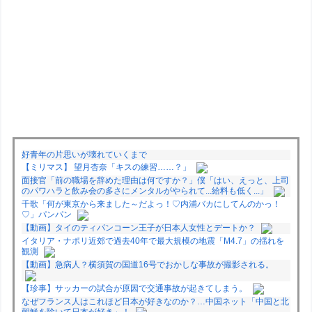
好青年の片思いが壊れていくまで
【ミリマス】 望月杏奈「キスの練習……？」
面接官「前の職場を辞めた理由は何ですか？」僕「はい、えっと、上司
のパワハラと飲み会の多さにメンタルがやられて...給料も低く...」
千歌「何が東京から来ました～だよっ！♡内浦バカにしてんのかっ！
♡」パンパン
【動画】タイのティパンコーン王子が日本人女性とデートか？
イタリア・ナポリ近郊で過去40年で最大規模の地震「M4.7」の揺れを
観測
【動画】急病人？横須賀の国道16号でおかしな事故が撮影される。
【珍事】サッカーの試合が原因で交通事故が起きてしまう。
なぜフランス人はこれほど日本が好きなのか？…中国ネット「中国と北