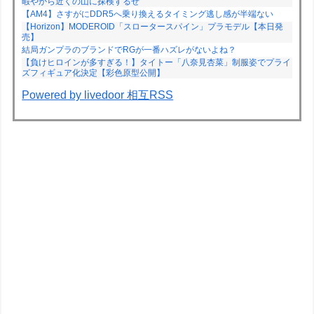
暇やから近くの山に探検するぜ
【AM4】さすがにDDR5へ乗り換えるタイミング逃し感が半端ない
【Horizon】MODEROID「スロータースパイン」プラモデル【本日発
売】
結局ガンプラのブランドでRGが一番ハズレがないよね？
【負けヒロインが多すぎる！】タイトー「八奈見杏菜」制服姿でプライ
ズフィギュア化決定【彩色原型公開】
Powered by livedoor 相互RSS