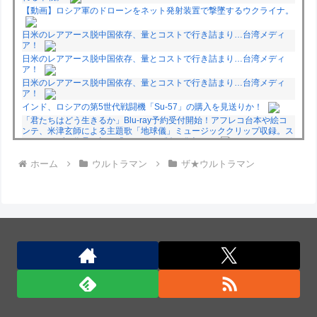
【動画】ロシア軍のドローンをネット発射装置で撃墜するウクライナ。
日米のレアアース脱中国依存、量とコストで行き詰まり…台湾メディ
ア！
日米のレアアース脱中国依存、量とコストで行き詰まり…台湾メディ
ア！
日米のレアアース脱中国依存、量とコストで行き詰まり…台湾メディ
ア！
インド、ロシアの第5世代戦闘機「Su-57」の購入を見送りか！
「君たちはどう生きるか」Blu-ray予約受付開始！アフレコ台本や絵コ
ンテ、米津玄師による主題歌「地球儀」ミュージッククリップ収録。ス
タジオジブリ作品で初の「4K UHD」版も発売！！
★【ワートリ】今月新発売!!第27巻まとめ【コメント欄まとめます】
ホーム
ウルトラマン
ザ★ウルトラマン
【しばらく固定記事です】
★【ワートリ】今月第241話「遠征選抜試験㊲」第242話「遠征選抜試
験㊳」【コメント欄まとめます】【しばらく固定記事です】
★【ワートリ】風間隊3人≒忍田単騎くらいのイメージかな
Powered by livedoor 相互RSS