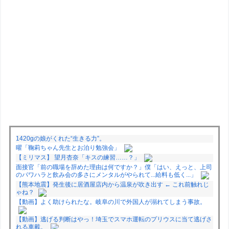
1420gの娘がくれた“生きる力”。
曜「鞠莉ちゃん先生とお泊り勉強会」
【ミリマス】 望月杏奈「キスの練習……？」
面接官「前の職場を辞めた理由は何ですか？」僕「はい、えっと、上司
のパワハラと飲み会の多さにメンタルがやられて...給料も低く...」
【熊本地震】発生後に居酒屋店内から温泉が吹き出す ← これ前触れじ
ゃね？
【動画】よく助けられたな。岐阜の川で外国人が溺れてしまう事故。
【動画】逃げる判断はやっ！埼玉でスマホ運転のプリウスに当て逃げさ
れる車載。