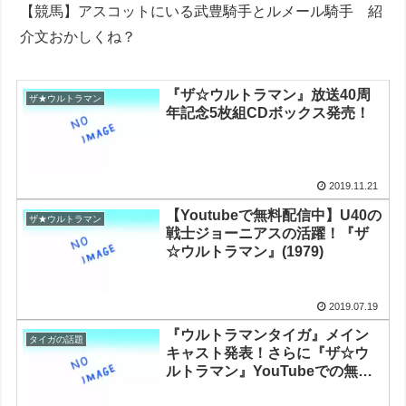
【競馬】アスコットにいる武豊騎手とルメール騎手 紹
介文おかしくね？
『ザ☆ウルトラマン』放送40周
ザ★ウルトラマン
年記念5枚組CDボックス発売！
2019.11.21
【Youtubeで無料配信中】U40の
ザ★ウルトラマン
戦士ジョーニアスの活躍！『ザ
☆ウルトラマン』(1979)
2019.07.19
『ウルトラマンタイガ』メイン
タイガの話題
キャスト発表！さらに『ザ☆ウ
ルトラマン』YouTubeでの無料
配信も決定