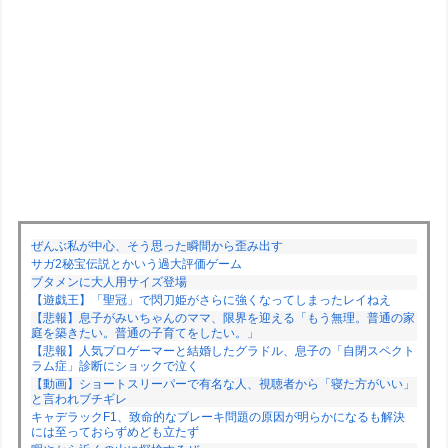
ぜんぶ私が中心、そう思った瞬間から歪み出す
サガ2秘宝伝説とかいう過大評価ゲーム
ブタメンに大人用サイズ登場
【遊戯王】「聖冠」で閃刀姫がさらに強くなってしまったレイねえ
【悲報】息子がみいちゃんのママ、限界を迎える「もう無理。普通の家
庭を築きたい。普通の子育てをしたい。」
【悲報】人気プロゲーマーと結婚したグラドル、息子の「自閉スペクト
ラム症」診断にショックで泣く
【動画】ショートスリーパーで有名な人、視聴者から「寝た方がいい」
と言われブチギレ
キャデラックF1、致命的なブレーキ問題の原因が明らかになるも解決
には至っておらずめども立たず