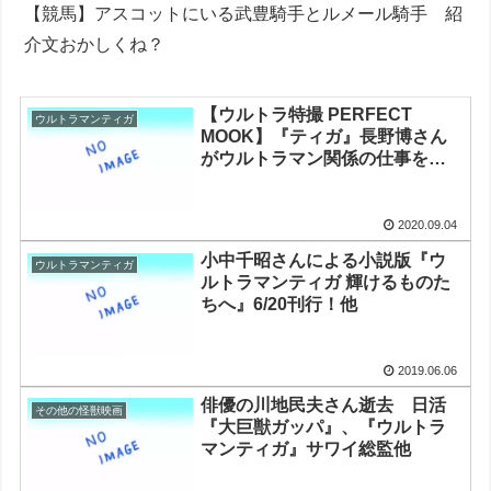
【競馬】アスコットにいる武豊騎手とルメール騎手 紹
介文おかしくね？
【ウルトラ特撮 PERFECT
ウルトラマンティガ
MOOK】『ティガ』長野博さん
がウルトラマン関係の仕事をし
たのは9年ぶり
2020.09.04
小中千昭さんによる小説版『ウ
ウルトラマンティガ
ルトラマンティガ 輝けるものた
ちへ』6/20刊行！他
2019.06.06
俳優の川地民夫さん逝去 日活
その他の怪獣映画
『大巨獣ガッパ』、『ウルトラ
マンティガ』サワイ総監他