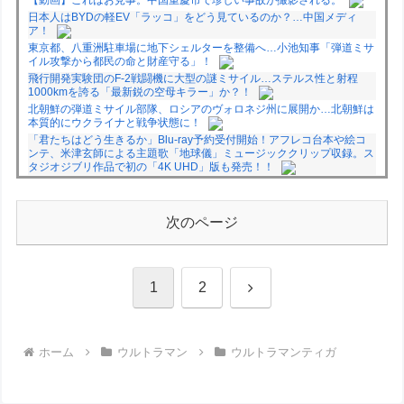
【動画】これはお見事。中国重慶市で珍しい事故が撮影される。
日本人はBYDの軽EV「ラッコ」をどう見ているのか？…中国メディ
ア！
東京都、八重洲駐車場に地下シェルターを整備へ…小池知事「弾道ミサ
イル攻撃から都民の命と財産守る」！
飛行開発実験団のF-2戦闘機に大型の謎ミサイル…ステルス性と射程
1000kmを誇る「最新鋭の空母キラー」か？！
北朝鮮の弾道ミサイル部隊、ロシアのヴォロネジ州に展開か…北朝鮮は
本質的にウクライナと戦争状態に！
「君たちはどう生きるか」Blu-ray予約受付開始！アフレコ台本や絵コ
ンテ、米津玄師による主題歌「地球儀」ミュージッククリップ収録。ス
タジオジブリ作品で初の「4K UHD」版も発売！！
★【ワートリ】今月新発売!!第27巻まとめ【コメント欄まとめます】
【しばらく固定記事です】
★【ワートリ】今月第241話「遠征選抜試験㊲」第242話「遠征選抜試
次のページ
験㊳」【コメント欄まとめます】【しばらく固定記事です】
★【ワートリ】風間隊3人≒忍田単騎くらいのイメージかな
Powered by livedoor 相互RSS
次
1
2
へ
ホーム
ウルトラマン
ウルトラマンティガ