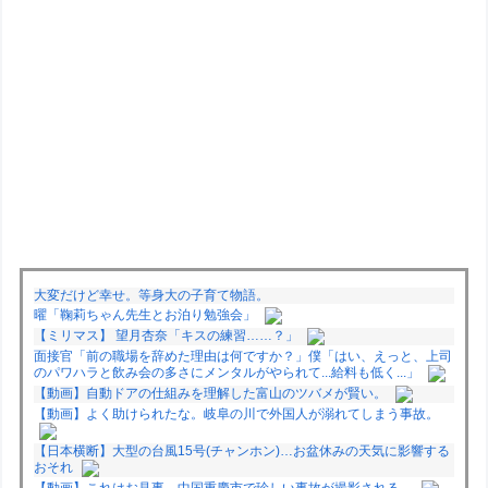
大変だけど幸せ。等身大の子育て物語。
曜「鞠莉ちゃん先生とお泊り勉強会」
【ミリマス】 望月杏奈「キスの練習……？」
面接官「前の職場を辞めた理由は何ですか？」僕「はい、えっと、上司
のパワハラと飲み会の多さにメンタルがやられて...給料も低く...」
【動画】自動ドアの仕組みを理解した富山のツバメが賢い。
【動画】よく助けられたな。岐阜の川で外国人が溺れてしまう事故。
【日本横断】大型の台風15号(チャンホン)…お盆休みの天気に影響する
おそれ