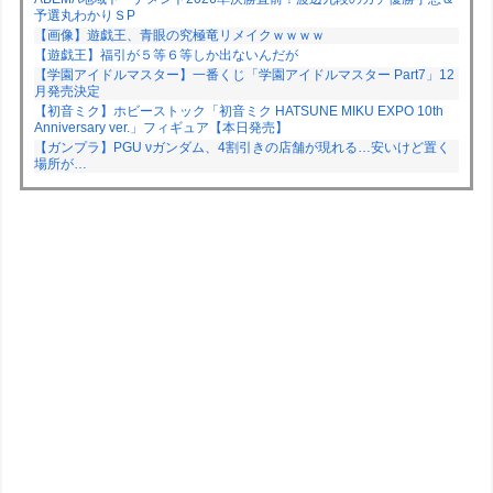
予選丸わかりＳP
【画像】遊戯王、青眼の究極竜リメイクｗｗｗｗ
【遊戯王】福引が５等６等しか出ないんだが
【学園アイドルマスター】一番くじ「学園アイドルマスター Part7」12
月発売決定
【初音ミク】ホビーストック「初音ミク HATSUNE MIKU EXPO 10th
Anniversary ver.」フィギュア【本日発売】
【ガンプラ】PGU νガンダム、4割引きの店舗が現れる…安いけど置く
場所が…
Powered by livedoor 相互RSS