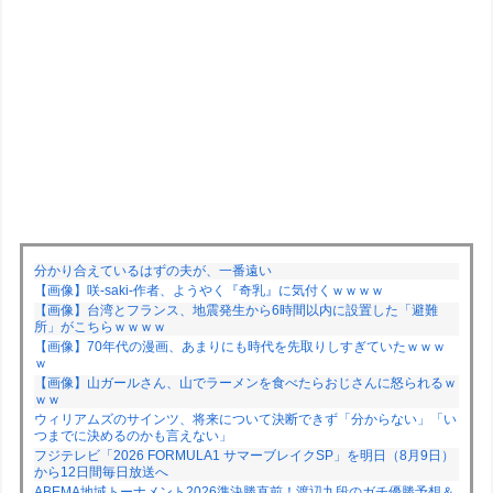
分かり合えているはずの夫が、一番遠い
【画像】咲-saki-作者、ようやく『奇乳』に気付くｗｗｗｗ
【画像】台湾とフランス、地震発生から6時間以内に設置した「避難
所」がこちらｗｗｗｗ
【画像】70年代の漫画、あまりにも時代を先取りしすぎていたｗｗｗ
ｗ
【画像】山ガールさん、山でラーメンを食べたらおじさんに怒られるｗ
ｗｗ
ウィリアムズのサインツ、将来について決断できず「分からない」「い
つまでに決めるのかも言えない」
フジテレビ「2026 FORMULA1 サマーブレイクSP」を明日（8月9日）
から12日間毎日放送へ
ABEMA地域トーナメント2026準決勝直前！渡辺九段のガチ優勝予想＆