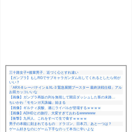
三十路女子×後輩男子、近づく心とすれ違い
【ガンプラ】もしRGでサブキャラガンダム出してくれるとしたら何が
いい？
「ARX-8 レーバテイン＆XL-3 緊急展開ブースター 最終決戦仕様」アル
お前カッコいいな
【画像】ガンプラ再販の列を無視して開店ダッシュした客の末路…
ちいかわ「モモンガ天誅編」始まる
【画像】ギルティ炭酸、遂にライバルが登場するｗｗｗｗ
【画像】ADHDとの旅行、大変すぎておわるwwwwww
【衝撃】九州人、これをすべて生で食すｗｗｗｗ
男子の本能に刻まれてるもの ドラゴン、日本刀、あと一つは？
ゲーム好きなのにゲーム下手なのって本当に辛いよな