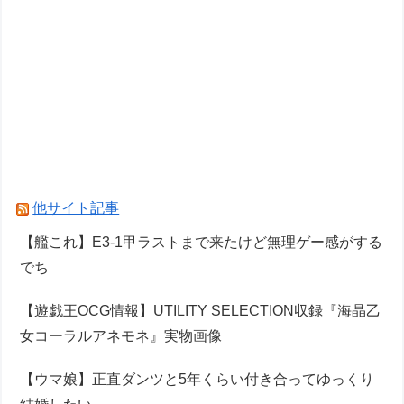
他サイト記事
【艦これ】E3-1甲ラストまで来たけど無理ゲー感がする
でち
【遊戯王OCG情報】UTILITY SELECTION収録『海晶乙
女コーラルアネモネ』実物画像
【ウマ娘】正直ダンツと5年くらい付き合ってゆっくり