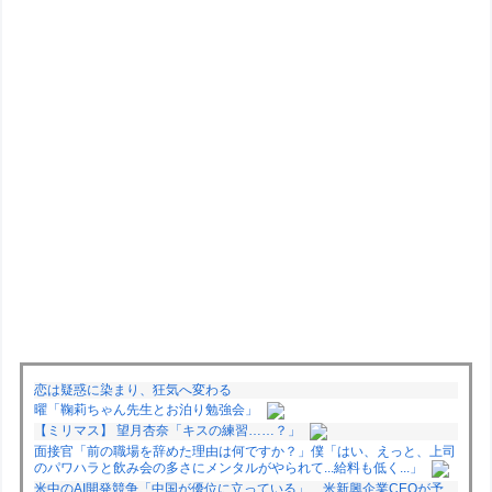
恋は疑惑に染まり、狂気へ変わる
曜「鞠莉ちゃん先生とお泊り勉強会」
【ミリマス】 望月杏奈「キスの練習……？」
面接官「前の職場を辞めた理由は何ですか？」僕「はい、えっと、上司
のパワハラと飲み会の多さにメンタルがやられて...給料も低く...」
米中のAI開発競争「中国が優位に立っている」…米新興企業CEOが予