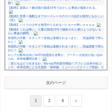
測！
【動画】急病人？横須賀の国道16号でおかしな事故が撮影される。
【動画】世界一過酷なオフロードレースのコース設計が絶対におかしい
（笑）
【動画】バイクの少年を無理やり止めるパトカーが怖いｗｗｗｗ
【動画】これは怖い。三重の国道23号で撮影された避けようがないも
らい事故の瞬間。
米国民の半数「ネタニヤフ首相は逮捕されるべきだ」…世論調査で明ら
かに！
米国民の半数「ネタニヤフ首相は逮捕されるべきだ」…世論調査で明ら
かに！
ロシアが数年以内にNATO加盟国を攻撃か、プーチン大統領が追い詰め
られ…米情報機関分析！
「君たちはどう生きるか」Blu-ray予約受付開始！アフレコ台本や絵コ
ンテ、米津玄師による主題歌「地球儀」ミュージッククリップ収録。ス
タジオジブリ作品で初の「4K UHD」版も発売！！
★【ワートリ】今月新発売!!第27巻まとめ【コメント欄まとめます】
【しばらく固定記事です】
次のページ
★【ワートリ】今月第241話「遠征選抜試験㊲」第242話「遠征選抜試
験㊳」【コメント欄まとめます】【しばらく固定記事です】
★【ワートリ】風間隊3人≒忍田単騎くらいのイメージかな
次
1
2
6
Powered by livedoor 相互RSS
へ