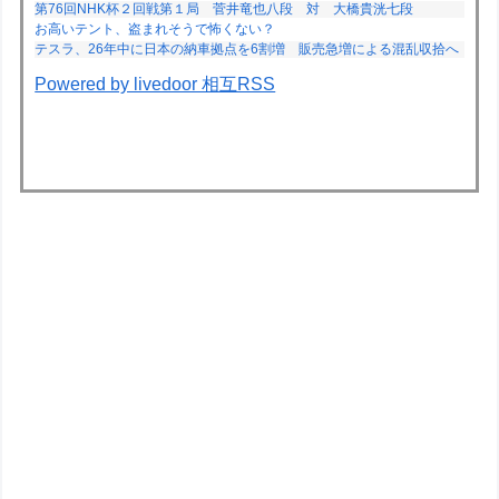
第76回NHK杯２回戦第１局 菅井竜也八段 対 大橋貴洸七段
お高いテント、盗まれそうで怖くない？
テスラ、26年中に日本の納車拠点を6割増 販売急増による混乱収拾へ
Powered by livedoor 相互RSS