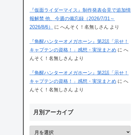
『仮面ライダーマイス』制作発表会見で追加情
報解禁 他、今週の備忘録（2026/7/31～
2026/8/6）
に
へんそく！名無しさん
より
『角醒ハンターオメガホーン』第2話「示せ！
キャプテンの資格！」感想・実況まとめ
に
へ
んそく！名無しさん
より
『角醒ハンターオメガホーン』第2話「示せ！
キャプテンの資格！」感想・実況まとめ
に
へ
んそく！名無しさん
より
月別アーカイブ