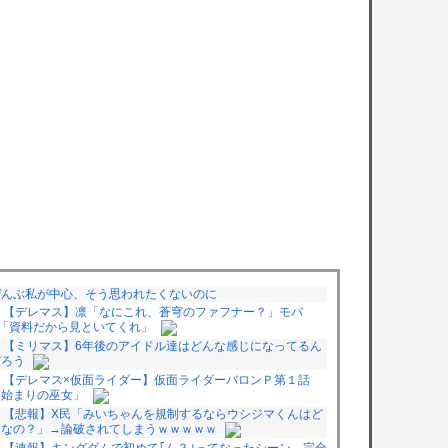
ぜんぶ私が中心、そう思われたくないのに
【デレマス】凛「なにこれ、蒼穹のファフナー？」モバ
P「資料だから見といてくれ」
【ミリマス】6年後のアイドル達はどんな感じになってるん
だろう
【デレマス×仮面ライダー】仮面ライダーバロンＰ第１話
「始まりの巫女」
【悲報】X民「みいちゃんを規制するならウシジマくんはど
うなの？」→論破されてしまうｗｗｗｗｗ
【速報】キングダムで初めて｢ん？｣ってなったシーン、完全