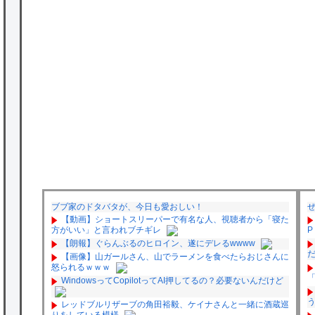
ブブ家のドタバタが、今日も愛おしい！
【動画】ショートスリーパーで有名な人、視聴者から「寝た
方がいい」と言われブチギレ
【朗報】ぐらんぶるのヒロイン、遂にデレるwwww
【画像】山ガールさん、山でラーメンを食べたらおじさんに
怒られるｗｗｗ
WindowsってCopilotってAI押してるの？必要ないんだけど
レッドブルリザーブの角田裕毅、ケイナさんと一緒に酒蔵巡
りをしている模様