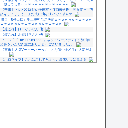
に一致してしまうｗｗｗｗｗｗｗｗｗｗｗｗｗ
【悲報】トレパク騒動の漫画家・江口寿史氏、開き直って言
い訳をしてしまう。また火に油を注いでて草ｗｗ
映画『8番出口』地上波初放送決定ｗｗｗｗｗｗｗｗｗｗｗ
ｗｗｗｗｗｗｗｗｗｗｗｗｗｗｗｗｗｗｗ
【艦これ】けーかいじん 他
【艦これ】水着川内さん 他
フロム「『The Duskbloods』ネットワークテストに沢山の
ご応募をいただき誠にありがとうございました｡」
【画像】人気Vチューバーってこんな連中を相手に大変だよ
な……
【ホロライブ】これはこれでちょっと裏来いよに見える
【VTuber】千羽師匠、Grokに自分の気持ち悪いツイート聞
くやつやってるのかなって思ったら相手鴨神やんけ
【驚愕】東京都、ようやく気づいた模様ｗｗｗｗｗｗｗ
【衝撃】ヒコロヒーがコンビニの『割引おにぎり』を買わな
い理由がこちらｗｗｗｗ
owered by livedoor 相互RSS