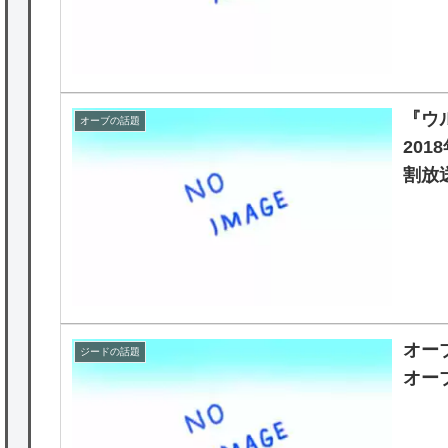
『ウル
オーブの話題
20
割放
オー
ジードの話題
オー