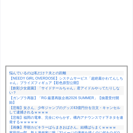
悩んでいるのは私だけ？夫との距離
【NEEDY GIRL OVERDOSE】システムサービス「超絶最かわてんしち
ゃん」プライズフィギュア【彩色原型公開】
【創彩少女庭園】「サイドテールちゃん」君アイドルやってたりしな
い？
【ガンプラ再販】「RG 厳選再販企画2026 SUMMER」【抽選受付開
始】
【悲報】女さん、少年ジャンプのグッズ43億円分を注文・キャンセル
して逮捕されるｗｗｗｗ
【悲報】福岡の電車、完全にやらかす。構内アナウンスでド下ネタを連
発するｗｗｗｗｗ
【画像】早朝カビキラーばらまきおばさん、結構ばらまくｗｗｗｗ
尾田栄一郎、新人漫画家に喝「31ページの漫画を描くのに何をウダウ