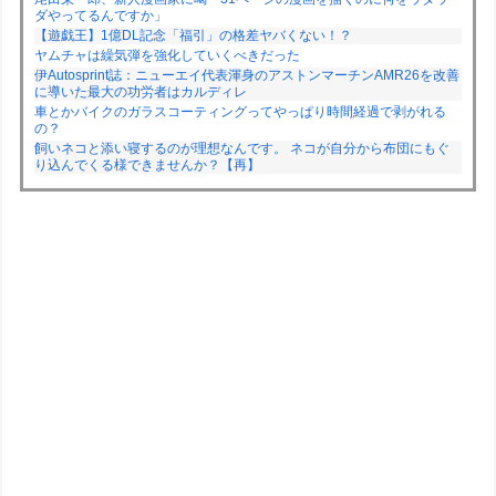
ダやってるんですか」
【遊戯王】1億DL記念「福引」の格差ヤバくない！？
ヤムチャは繰気弾を強化していくべきだった
伊Autosprint誌：ニューエイ代表渾身のアストンマーチンAMR26を改善
に導いた最大の功労者はカルディレ
車とかバイクのガラスコーティングってやっぱり時間経過で剥がれる
の？
飼いネコと添い寝するのが理想なんです。 ネコが自分から布団にもぐ
り込んでくる様できませんか？【再】
Powered by livedoor 相互RSS