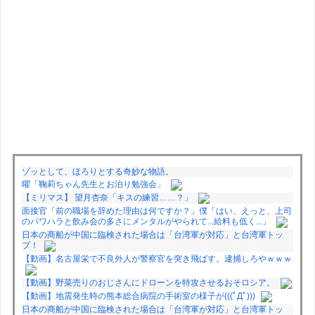
ゾッとして、ほろりとする奇妙な物語。
曜「鞠莉ちゃん先生とお泊り勉強会」
【ミリマス】 望月杏奈「キスの練習……？」
面接官「前の職場を辞めた理由は何ですか？」僕「はい、えっと、上司
のパワハラと飲み会の多さにメンタルがやられて...給料も低く...」
日本の商船が中国に臨検された場合は「台湾軍が対応」と台湾軍トッ
プ！
【動画】名古屋栄で不良外人が警察官を突き飛ばす。逮捕しろやｗｗｗ
【動画】野菜売りのおじさんにドローンを特攻させるおそロシア。
【動画】地震発生時の熊本総合病院の手術室の様子が(((ﾟДﾟ)))
日本の商船が中国に臨検された場合は「台湾軍が対応」と台湾軍トッ