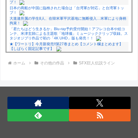
プ！
日本の商船が中国に臨検された場合は「台湾軍が対応」と台湾軍トッ
プ！
大進連所属の学生8人、在韓米軍平沢基地に無断侵入…米軍により身柄
拘束！
「君たちはどう生きるか」Blu-ray予約受付開始！アフレコ台本や絵コ
ンテ、米津玄師による主題歌「地球儀」ミュージッククリップ収録。ス
タジオジブリ作品で初の「4K UHD」版も発売！！
★【ワートリ】今月新発売!!第27巻まとめ【コメント欄まとめます】
【しばらく固定記事です】
★【ワートリ】今月第241話「遠征選抜試験㊲」第242話「遠征選抜試
験㊳」【コメント欄まとめます】【しばらく固定記事です】
ホーム
その他の作品
SFX巨人伝説ライン
★【ワートリ】風間隊3人≒忍田単騎くらいのイメージかな
Powered by livedoor 相互RSS