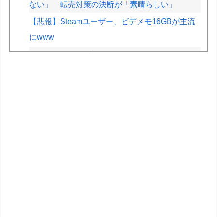
ない」 転売対策の決断が「素晴らしい」
【悲報】Steamユーザー、ビデメモ16GBが主流
にwww
ファイファン5で唯一学んだことｗｗｗｗｗｗｗ
ｗ
【動画】甲子園の女性審判、大誤審で炎上
【悲報】坂口杏里を家に住ませてあげた結果ｗｗ
ｗｗ
【画像】廃墟化したレンタルビデオ屋、そのまま
時が止まってしまっていると話題にｗｗｗｗ
1.7kmの間何度も何度も 煽り追突
【悲報】日本人、相変わらず軽自動車に軽油を入
れる…