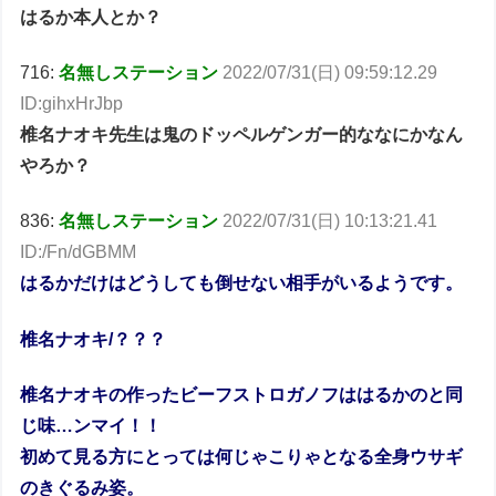
はるか本人とか？
716:
名無しステーション
2022/07/31(日) 09:59:12.29
ID:gihxHrJbp
椎名ナオキ先生は鬼のドッペルゲンガー的ななにかなん
やろか？
836:
名無しステーション
2022/07/31(日) 10:13:21.41
ID:/Fn/dGBMM
はるかだけはどうしても倒せない相手がいるようです。
椎名ナオキ/？？？
椎名ナオキの作ったビーフストロガノフははるかのと同
じ味…ンマイ！！
初めて見る方にとっては何じゃこりゃとなる全身ウサギ
のきぐるみ姿。