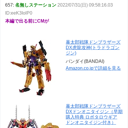
657:
名無しステーション
2022/07/31(日) 09:58:16.03
ID:eeK3IolP0
本編で出る前にCMが
暴太郎戦隊ドンブラザーズ
DX虎龍攻神(トラドラゴン
ジン)
バンダイ(BANDAI)
Amazon.co.jpで詳細を見る
暴太郎戦隊ドンブラザーズ
DXドンオニタイジン（早期
購入特典 ロボタロウギア
ドンオニタイジン付き）