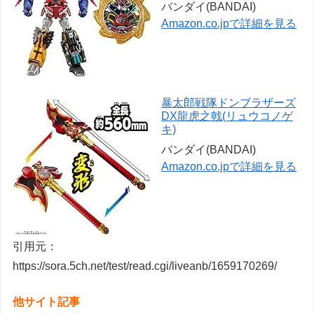
バンダイ(BANDAI)
Amazon.co.jpで詳細を見る
暴太郎戦隊ドンブラザーズ
DX龍虎之戟(リュウコノゲ
キ)
バンダイ(BANDAI)
Amazon.co.jpで詳細を見る
引用元：
https://sora.5ch.net/test/read.cgi/liveanb/1659170269/
他サイト記事