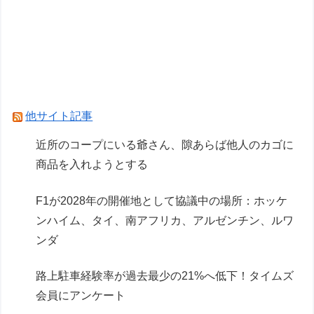
F1が2028年の開催地として協議中の場所：ホッ
ケンハイム、タイ、南アフリカ、アルゼンチン、
ルワンダ
Powered by livedoor 相互RSS
他サイト記事
近所のコープにいる爺さん、隙あらば他人のカゴに
商品を入れようとする
F1が2028年の開催地として協議中の場所：ホッケ
ンハイム、タイ、南アフリカ、アルゼンチン、ルワ
ンダ
路上駐車経験率が過去最少の21%へ低下！タイムズ
会員にアンケート