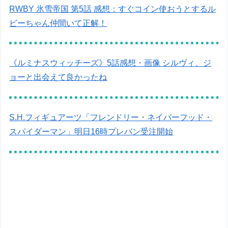
RWBY 氷雪帝国 第5話 感想：すぐコイン使おうとするル
ビーちゃん仲間いて正解！
《ルミナスウィッチーズ》5話感想・画像 シルヴィ、ジ
ョーと出会えて良かったね
S.H.フィギュアーツ「フレンドリー・ネイバーフッド・
スパイダーマン」明日16時プレバン受注開始