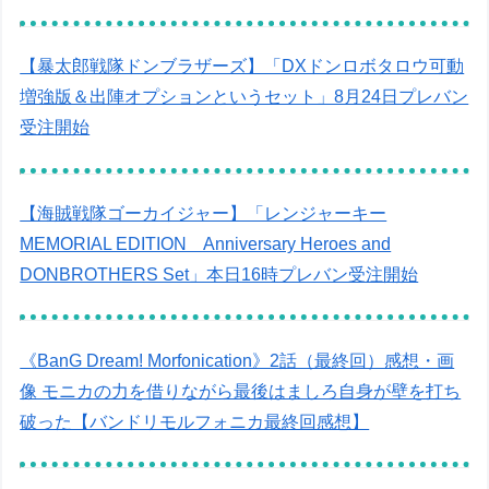
【暴太郎戦隊ドンブラザーズ】「DXドンロボタロウ可動
増強版＆出陣オプションというセット」8月24日プレバン
受注開始
【海賊戦隊ゴーカイジャー】「レンジャーキー
MEMORIAL EDITION Anniversary Heroes and
DONBROTHERS Set」本日16時プレバン受注開始
《BanG Dream! Morfonication》2話（最終回）感想・画
像 モニカの力を借りながら最後はましろ自身が壁を打ち
破った【バンドリモルフォニカ最終回感想】