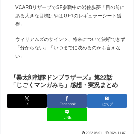
VCARBリザーブでSF参戦中の岩佐歩夢「目の前に
ある大きな目標はやはりF1のレギュラーシート獲
得」
ウィリアムズのサインツ、将来について決断できず
「分からない」「いつまでに決めるのかも言えな
い」
『暴太郎戦隊ドンブラザーズ』第22話
「じごくマンガみち」感想・実況まとめ
X
Facebook
はてブ
LINE
2022.08.01
2024.11.07