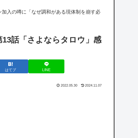
【朗報】ユニクロ式の置くだけセルフレジ、
ン加入の噂に「なぜ調和がある現体制を崩す必
スーパーにも導入へ
【ミリマス】ついに美咲ちゃんが大人の色気
を出し始めた…！
13話「さよならタロウ」感
【ミリマス】静香との出会いを存在しない記
憶に上書きされるプロデューサー
【シャニマス】みんなに日焼け止めを塗る灯
はてブ
LINE
織
2022.05.30
2024.11.07
【悲報】吉田マサops.740 岡本カズops.742
【悲報】吉田マサops.740 岡本カズops.742
owered by livedoor 相互RSS