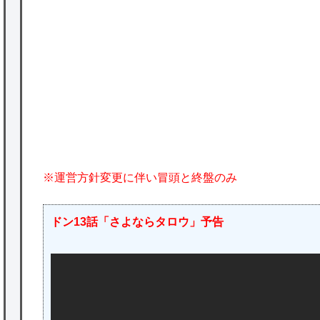
★【ワートリ】基本的に最上さんも迅に後事
を託すつもりで黒トリガー化したんじゃねえ
かな。
★【ワートリ】対ボーダーに特化とは言うけ
ど
★【ワートリ】2周目も全員でやる隊と分担
※運営方針変更に伴い冒頭と終盤のみ
でやる隊はそれぞれどの位いるんだろうか特
別課題消化時は別として
ドン13話「さよならタロウ」予告
Powered by livedoor 相互RSS