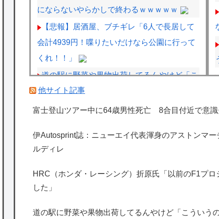
にならないやらかしで終わるｗｗｗｗｗ
【悲報】居酒屋、ブチギレ「6人で長居して
会計4939円！喋りたいだけなら公園に行って
くれ！！」
道の駅に野菜や果物出荷してるんやけど「こ
他サイト記事
ういうの欲しい」とかある？
車のエアコンは外気取入派？それとも内気循
富士登山ツアー中に64歳男性死亡 8合目付近で意識
環派？
伊Autosprint誌：ニューエイ代表渾身のアストン
HRC（ホンダ・レーシング）折原氏「以前
ルディレ
のF1プロジェクトを経験した専門家を何人か
呼び戻しました」
HRC（ホンダ・レーシング）折原氏「以前のF1プ
した」
ペレスとキャデラックF1の契約は2026年の1
年のみ、2027年に向けてウィリアムズと交渉
道の駅に野菜や果物出荷してるんやけど「こういう