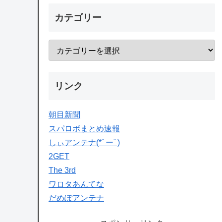
カテゴリー
リンク
朝目新聞
スパロボまとめ速報
しぃアンテナ(*ﾟーﾟ)
2GET
The 3rd
ワロタあんてな
だめぽアンテナ