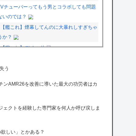
Vチューバーってもう男とコラボしても問題
ないのでは？
【艦これ】煙幕してんのに大暴れしすぎちゃ
うか？
【艦これ】デイス 他
【艦これ】オオヤマトウサギ 他
失う
【悲報】女さん、少年ジャンプのグッズを43
億も注文・キャンセルして逮捕ｗｗｗｗ
マーチンAMR26を改善に導いた最大の功労者はカ
【朗報】ドラゴンボール超さん、再評価でう
っかりGTを越えてしまうｗｗｗｗｗ
ロジェクトを経験した専門家を何人か呼び戻しま
【悲報】有名漫画家「体重の減少が止まりま
せん」 →半年で激減してファンから心配の声
の欲しい」とかある？