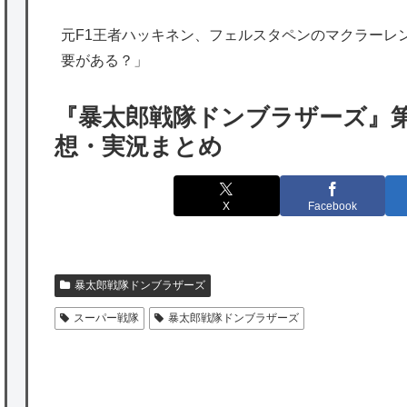
開始との情報
元F1王者ハッキネン、フェルスタペンのマクラーレ
海外「日本は特別！」日本の地震支援を申し
要がある？」
出たあの親日経営者に海外が大騒ぎ
海外「勘弁して！」米国人が最も恐れる日本
『暴太郎戦隊ドンブラザーズ』第
の為替介入再びで海外が大騒ぎ
想・実況まとめ
韓国人「実は日本経済を支えて生かしている
のは韓国人である理由がこちら…」→「日本
X
Facebook
も感謝してるらしい…（ﾌﾞﾙﾌﾞﾙ」＝韓国の反
応
海外「日本よ、お前がナンバーワンだ」 熊
暴太郎戦隊ドンブラザーズ
本地震直後の日本の対応のスピードに世界が
スーパー戦隊
暴太郎戦隊ドンブラザーズ
衝撃
★【ワートリ】細かい情報まで含めて構成さ
P
れたキャラの掛け合いだからなぁ（約100人）