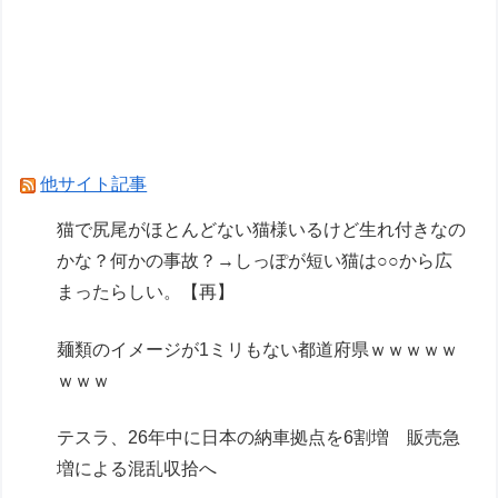
面白い変形、面白い装備のガンダム
【NEEDY GIRL OVERDOSE】グッスマ「超絶最
かわてんしちゃん Anniversary Party Ver.」フィギ
ュア【明日発売！】
Powered by livedoor 相互RSS
他サイト記事
猫で尻尾がほとんどない猫様いるけど生れ付きなの
かな？何かの事故？→しっぽが短い猫は○○から広
まったらしい。【再】
麺類のイメージが1ミリもない都道府県ｗｗｗｗｗ
ｗｗｗ
テスラ、26年中に日本の納車拠点を6割増 販売急
増による混乱収拾へ