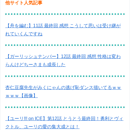
他サイト人気記事
【舟を編む】11話 最終回 感想 こうして思いは受け継が
れていくんですね
【ガーリッシュナンバー】12話 最終回 感想 性格は変わ
らんけどちーさまも成長した
杏仁豆腐先生がみくにゃんの逃げ恥ダンス描いてるｗｗ
ｗｗｗ【画像】
【ユーリ!!! on ICE】第12話 とうとう最終回！勇利とヴィ
クトル、ユーリの愛の集大成とは！