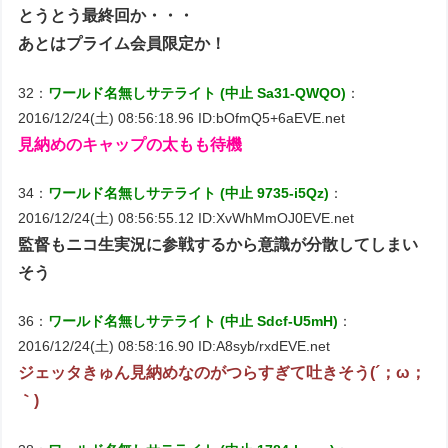
とうとう最終回か・・・
あとはプライム会員限定か！
32：
ワールド名無しサテライト (中止 Sa31-QWQO)
：
2016/12/24(土) 08:56:18.96 ID:bOfmQ5+6aEVE.net
見納めのキャップの太もも待機
34：
ワールド名無しサテライト (中止 9735-i5Qz)
：
2016/12/24(土) 08:56:55.12 ID:XvWhMmOJ0EVE.net
監督もニコ生実況に参戦するから意識が分散してしまい
そう
36：
ワールド名無しサテライト (中止 Sdcf-U5mH)
：
2016/12/24(土) 08:58:16.90 ID:A8syb/rxdEVE.net
ジェッタきゅん見納めなのがつらすぎて吐きそう(´；ω；
｀)