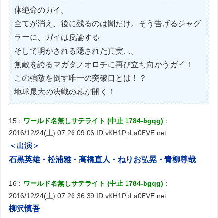
体絶命のガイ。
全てが消え、後に残るのは闇だけ。そう告げるジャグ
ラーに、ガイは反論する
そして明かされる隠された真実…。
無敵を誇るマガタノオロチに再び立ち向かうガイ！
この強敵を倒す唯一の突破口とは！？
地球最大の決戦の幕が開く！
15：
ワールド名無しサテライト (中止 1784-bgqg)
：
2016/12/24(土) 07:26:09.06 ID:vKH1PpLa0EVE.net
＜出演＞
石黒英雄・松浦雅・髙橋直人・ねりお弘晃・青柳尊哉
16：
ワールド名無しサテライト (中止 1784-bgqg)
：
2016/12/24(土) 07:26:36.39 ID:vKH1PpLa0EVE.net
柳沢慎吾