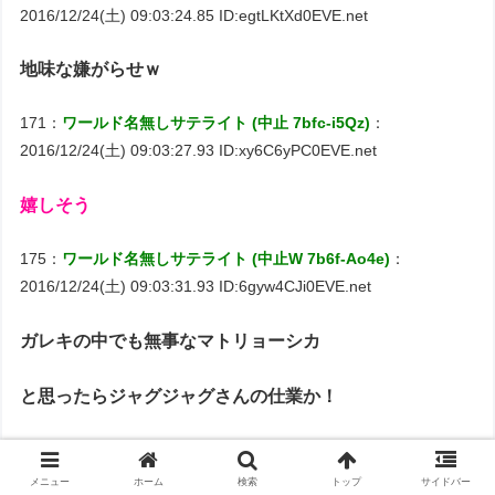
2016/12/24(土) 09:03:24.85 ID:egtLKtXd0EVE.net
地味な嫌がらせｗ
171：
ワールド名無しサテライト (中止 7bfc-i5Qz)
：
2016/12/24(土) 09:03:27.93 ID:xy6C6yPC0EVE.net
嬉しそう
175：
ワールド名無しサテライト (中止W 7b6f-Ao4e)
：
2016/12/24(土) 09:03:31.93 ID:6gyw4CJi0EVE.net
ガレキの中でも無事なマトリョーシカ
と思ったらジャグジャグさんの仕業か！
176：
ワールド名無しサテライト (中止 Sd2f-8QK5)
：
2016/12/24(土) 09:03:31.95 ID:75+h/s/5dEVE.net
メニュー
ホーム
検索
トップ
サイドバー