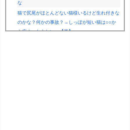
な
猫で尻尾がほとんどない猫様いるけど生れ付きな
のかな？何かの事故？→しっぽが短い猫は○○か
ら広まったらしい。【再】
スーパー店員ワイ「あんのぉ…お盆に連休欲しい
んですけど…」店長「ダメ」
男子の本能に刻まれてるもの ドラゴン、日本
刀、あと一つは？
【画像】GANTZの絶望シーン、ここで決まる
wwww
ドラクエ４で一人だけ無能おるよな？
【ガンプラ・プラモほか】「DMM プレミアホビ
ー商品抽選販売」【本日開始！】