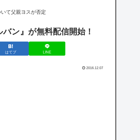
に苦言か？意味深な画像をツイートする
ついて父親ヨスが否定
【速報】キングダムで初めて｢ん？｣ってなっ
たシーン、完全に一致してしまうｗｗｗｗｗ
ルバン』が無料配信開始！
ｗｗｗｗｗｗｗｗ
【疑問】羽田空港近くで全日空機が衝突防止
はてブ
LINE
装置で作動回避。これで「ニアミスではな
い」ってマジ？
2016.12.07
【衝撃】イオンモール爆発事故、『とんでも
ない事実』が判明してしまう・・・・・・
【衝撃】イオンモール爆発事故、『とんでも
ない事実』が判明してしまう・・・・・・
owered by livedoor 相互RSS