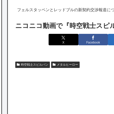
も感謝してるらしい…（ﾌﾞﾙﾌﾞﾙ」＝韓国の反
フェルスタッペンとレッドブルの新契約交渉報道に
応
海外「日本よ、お前がナンバーワンだ」 熊
ニコニコ動画で『時空戦士スピ
本地震直後の日本の対応のスピードに世界が
衝撃
X
Facebook
★【ワートリ】細かい情報まで含めて構成さ
れたキャラの掛け合いだからなぁ（約100人）
時空戦士スピルバン
メタルヒーロー
★【ワートリ】基本的に最上さんも迅に後事
を託すつもりで黒トリガー化したんじゃねえ
かな。
★【ワートリ】対ボーダーに特化とは言うけ
P
ど
★【ワートリ】2周目も全員でやる隊と分担