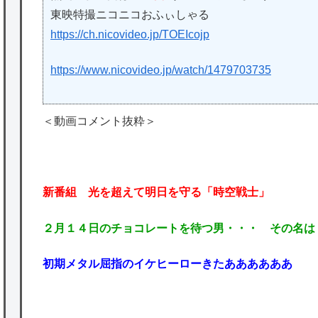
東映特撮ニコニコおふぃしゃる
https://ch.nicovideo.jp/TOEIcojp
https://www.nicovideo.jp/watch/1479703735
＜動画コメント抜粋＞
新番組 光を超えて明日を守る「時空戦士」
２月１４日のチョコレートを待つ男・・・ その名は
初期メタル屈指のイケヒーローきたああああああ