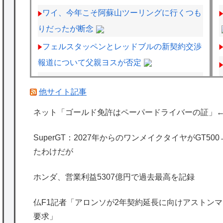
ワイ、今年こそ阿蘇山ツーリングに行くつも
りだったが断念
フェルスタッペンとレッドブルの新契約交渉
報道について父親ヨスが否定
レクサスの軽トラとかどうよ
他サイト記事
【波乗り納豆NG？】余計なもん食わないで
ネット「ゴールド免許はペーパードライバーの証」
納豆食っときゃ間違いないことが判明した
海外「日本は特別！」日本の地震支援を申し
SuperGT：2027年からのワンメイクタイヤがGT5
出たあの親日経営者に海外が大騒ぎ
たわけだが
海外「勘弁して！」米国人が最も恐れる日本
ホンダ、営業利益5307億円で過去最高を記録
の為替介入再びで海外が大騒ぎ
韓国人「実は日本経済を支えて生かしている
仏F1記者「アロンソが2年契約延長に向けアストンマー
のは韓国人である理由がこちら…」→「日本
要求」