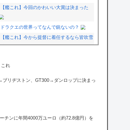
【艦これ】今回のかわいい大賞は決まった
ドラクエの世界ってなんで銃ないの？
【艦これ】今から提督に着任するなら皆吹雪
初期艦なんだろうか
【ミリシタ】イベント『Destiny』8/6 0時
←これ
時点でのポイント、ハイスコアのボーダー
【デレマス】響子「あげて・もらって」
00→ブリヂストン、GT300→ダンロップに決まっ
【アイマス】このトーナメント表のどこに出
場する？
【画像】あの人気サッカー漫画、遂に5ch民
が登場するｗｗｗｗ
チンに年間4000万ユーロ（約72.8億円）を
【画像】まんがタイムきらら編集部、みい山