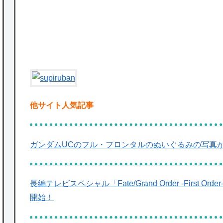
でやる隊はそれぞれどの位いるんだろうか特
別課題消化時は別として
Powered by livedoor 相互RSS
他サイト人気記事
ガンダムUCのフル・フロンタルのぬいぐるみの写真
長編テレビスペシャル「Fate/Grand Order ‐First
開始！