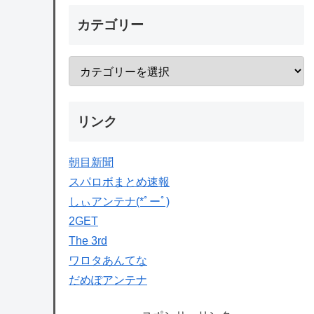
カテゴリー
リンク
朝目新聞
スパロボまとめ速報
しぃアンテナ(*ﾟーﾟ)
2GET
The 3rd
ワロタあんてな
だめぽアンテナ