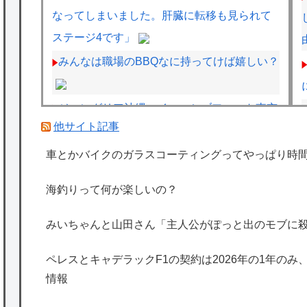
なってしまいました。肝臓に転移も見られて
ステージ4です」
みんなは職場のBBQなに持ってけば嬉しい？
ジャングリア沖縄、イマーシブフォート東京
他サイト記事
の二の舞になりそうｗｗｗｗｗｗ
フェルスタッペンとレッドブルの新契約交渉
車とかバイクのガラスコーティングってやっぱり時
報道について父親ヨスが否定
海釣りって何が楽しいの？
ペレスとキャデラックF1の契約は2026年の1
年のみ、2027年に向けてウィリアムズと交渉
みいちゃんと山田さん「主人公がぽっと出のモブに
開始との情報
ペレスとキャデラックF1の契約は2026年の1年のみ
海外「日本は特別！」日本の地震支援を申し
情報
出たあの親日経営者に海外が大騒ぎ