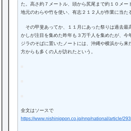
た。高さ約７メートル、頭から尻尾まで約１０メー
地元のわらや竹を使い、有志２１２人が作業に当た
その甲斐あってか、１１月にあった祭りは過去最高
かしが注目を集めた昨年も３万千人を集めたが、今
ジラのそばに置いたノートには、沖縄や横浜から来
方からも多くの人が訪れたという。
全文はソースで
https://www.nishinippon.co.jp/nnp/national/article/29