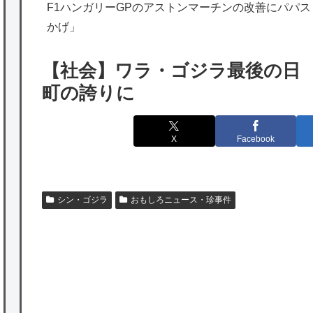
海外「勘弁して！」米国人が最も恐れる日本
F1ハンガリーGPのアストンマーチンの改善にパパ
かげ」
の為替介入再びで海外が大騒ぎ
韓国人「実は日本経済を支えて生かしている
【社会】ワラ・ゴジラ最後の日
のは韓国人である理由がこちら…」→「日本
町の誇りに
も感謝してるらしい…（ﾌﾞﾙﾌﾞﾙ」＝韓国の反
応
X
Facebook
海外「日本よ、お前がナンバーワンだ」 熊
本地震直後の日本の対応のスピードに世界が
衝撃
シン・ゴジラ
おもしろニュース・珍事件
★【ワートリ】細かい情報まで含めて構成さ
れたキャラの掛け合いだからなぁ（約100人）
★【ワートリ】基本的に最上さんも迅に後事
を託すつもりで黒トリガー化したんじゃねえ