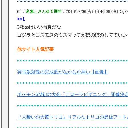
65：
名無しさん＠１周年
：2016/12/06(火) 13:40:08.09 ID:gk
>>1
3枚めはいい写真だな
ゴジラとコスモスのミスマッチがほのぼのしてていい
他サイト人気記事
実写版銀魂の完成度がなかなか高い【画像】
ポケモンSM初の大会「アローラビギニング」開催決定
『人喰いの大鷲トリコ』リアルなトリコの黒板アート