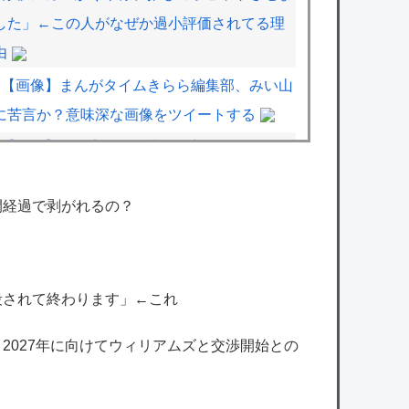
した」←この人がなぜか過小評価されてる理
由
【画像】まんがタイムきらら編集部、みい山
に苦言か？意味深な画像をツイートする
【画像】漫画家・桂正和、最新のパンツ＆お
尻のイラスト投稿にネット衝撃「この質感の
出し方」「実写かと思いました」
間経過で剥がれるの？
【悲報】立川志らく、ガチでブチギレてしま
う！！！！！！
【艦これ】煙幕してんのに大暴れしすぎちゃ
殺されて終わります」←これ
うか？
、2027年に向けてウィリアムズと交渉開始との
抽選に当たったのでSwitch 2買ったけど一切
使ってない。ワイだけ？