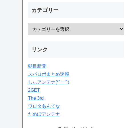
カテゴリー
リンク
朝目新聞
スパロボまとめ速報
しぃアンテナ(*ﾟーﾟ)
2GET
The 3rd
ワロタあんてな
だめぽアンテナ