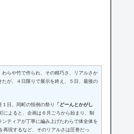
認。どう言い訳する気だこれ
owered by livedoor 相互RSS
。わらや竹で作られ、その精巧さ、リアルさか
せたが、４日限りで展示を終え、５日、最後の
月１日。同町の恒例の祭り
「どーんとかがし
 町によると、企画は６月ごろから始まり、制
ランティアが丁寧に編み上げたわらで体全体を
凸を再現するなど、そのリアルさは圧巻だっ