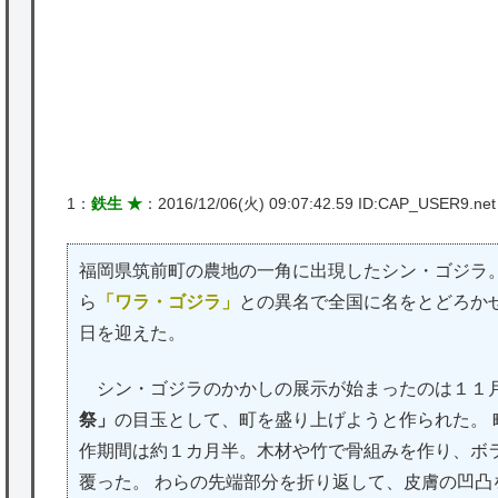
かな。
★【ワートリ】対ボーダーに特化とは言うけ
P
ど
★【ワートリ】2周目も全員でやる隊と分担
でやる隊はそれぞれどの位いるんだろうか特
1：
鉄生 ★
：2016/12/06(火) 09:07:42.59 ID:CAP_USER9.net
別課題消化時は別として
Powered by livedoor 相互RSS
福岡県筑前町の農地の一角に出現したシン・ゴジラ
ら
「ワラ・ゴジラ」
との異名で全国に名をとどろか
日を迎えた。
シン・ゴジラのかかしの展示が始まったのは１１
祭」
の目玉として、町を盛り上げようと作られた。
作期間は約１カ月半。木材や竹で骨組みを作り、ボ
覆った。 わらの先端部分を折り返して、皮膚の凹