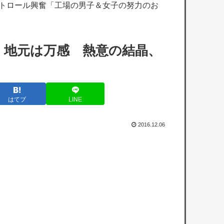
ストロール興奮「工場の男子＆女子の努力のお
【艦これ】ヴァトールはなんて呼べばいいん
だろうね
【悲報】立川志らく、ガチでブチギレてしま
 地元は万感 熱意の結晶、
う！！！！！！
【ホロライブ】※杉田さんはねっ子神です
はてブ
LINE
【ホロライブ】おかゆ・千速、お悩み相談ぶ
るんぶるん編まとめ『太もも雑談w』『千速
2016.12.06
はやっぱ湿度が高い』『にゃんちゃん好き過
ぎだろ』
【画像】一番手Vグループはマジでこういう
男とのコラボも解禁したほうがいいよ
【悲報】防犯カメラにバッチリ映った55歳露
出魔「身に覚えがありません」と容疑を否