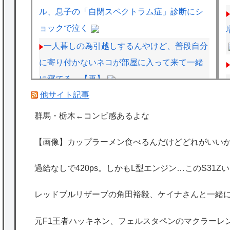
ル、息子の「自閉スペクトラム症」診断にシ
ョックで泣く
一人暮しの為引越しするんやけど、普段自分
に寄り付かないネコが部屋に入って来て一緒
に寝てる。【再】
他サイト記事
低迷しても上位に戻ってこられるマクラーレ
ンと戻ってこられないウィリアムズは何が違
群馬・栃木←コンビ感あるよな
うの
【画像】カップラーメン食べるんだけどどれがいいか
過給なしで420ps。しかもL型エンジン…こ
のS31Zいくらかかってるんだ…
過給なしで420ps。しかもL型エンジン…このS31
レッドブルリザーブの角田裕毅、ケイナさん
レッドブルリザーブの角田裕毅、ケイナさんと一緒
と一緒に酒蔵巡りをしている模様
海外「日本は特別！」日本の地震支援を申し
元F1王者ハッキネン、フェルスタペンのマクラーレ