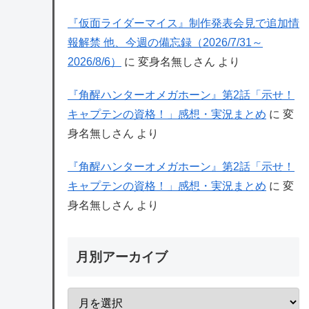
『仮面ライダーマイス』制作発表会見で追加情
報解禁 他、今週の備忘録（2026/7/31～
2026/8/6）
に
変身名無しさん
より
『角醒ハンターオメガホーン』第2話「示せ！
キャプテンの資格！」感想・実況まとめ
に
変
身名無しさん
より
『角醒ハンターオメガホーン』第2話「示せ！
キャプテンの資格！」感想・実況まとめ
に
変
身名無しさん
より
月別アーカイブ