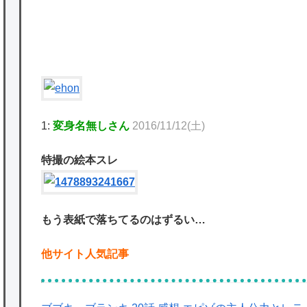
を託すつもりで黒トリガー化したんじゃねえ
P
かな。
★【ワートリ】対ボーダーに特化とは言うけ
ど
★【ワートリ】2周目も全員でやる隊と分担
1:
変身名無しさん
2016/11/12(土)
でやる隊はそれぞれどの位いるんだろうか特
別課題消化時は別として
特撮の絵本スレ
Powered by livedoor 相互RSS
もう表紙で落ちてるのはずるい…
他サイト人気記事