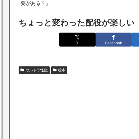
出たあの親日経営者に海外が大騒ぎ
要がある？」
海外「勘弁して！」米国人が最も恐れる日本
ちょっと変わった配役が楽しい
の為替介入再びで海外が大騒ぎ
韓国人「実は日本経済を支えて生かしている
X
Facebook
のは韓国人である理由がこちら…」→「日本
も感謝してるらしい…（ﾌﾞﾙﾌﾞﾙ」＝韓国の反
応
ウルトラ怪獣
絵本
海外「日本よ、お前がナンバーワンだ」 熊
本地震直後の日本の対応のスピードに世界が
衝撃
★【ワートリ】細かい情報まで含めて構成さ
れたキャラの掛け合いだからなぁ（約100人）
★【ワートリ】基本的に最上さんも迅に後事