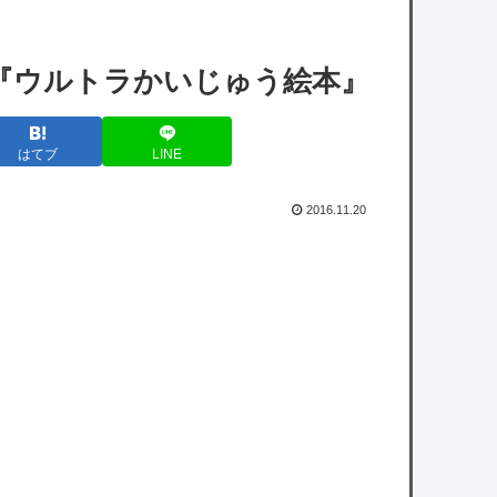
【悲報】X民「みいちゃんを規制するならウ
シジマくんはどうなの？」→論破されてしま
『ウルトラかいじゅう絵本』
うｗｗｗｗｗ
【画像】漫画読んでて「生々しいな･･･」と
はてブ
LINE
思った描写ｗｗｗｗ
【ガチ】キャスターの大越健介、高市首相に
2016.11.20
『爆弾発言』をしてしまう！！！！！
【にじさんじ】笹木「本日から1週間ほど里
に帰省してくるやよ～。久々に京都満喫して
くるっ！」
【衝撃】ブラジルで『異変』が起こっている
模様・・・・・・
【悲報】リュウジ氏、冷やし中華を完全否定
した『理由』、ガチでヤバイ・・・・・・