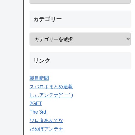
カテゴリー
リンク
朝目新聞
スパロボまとめ速報
しぃアンテナ(*ﾟーﾟ)
2GET
The 3rd
ワロタあんてな
だめぽアンテナ