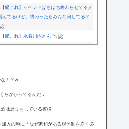
【艦これ】イベントぼちぼち終わらせてる人
増えてるけど、終わったらみんな何してる？
【艦これ】水着川内さん 他
【学マス】AIライザに対抗して学マスもAIア
イドルを出そう
【ミリシタ】正統派アイドルです、通して下
さい。
な！？w
【シャニソン】果穂の胸がこんなにナーフさ
れて可哀想に…
Zいくらかかってるんだ…
【速報】「キングダム」の河了貂、覚醒。絶
に酒蔵巡りをしている模様
望の戦場でとんでもない策を思いつくｗｗｗ
ｗ
ン加入の噂に「なぜ調和がある現体制を崩す必