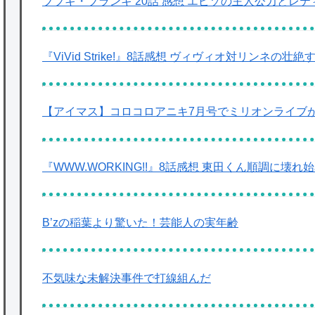
ブブキ・ブランキ 20話 感想 エピゾの主人公力とレ
『ViVid Strike!』8話感想 ヴィヴィオ対リンネの
【アイマス】コロコロアニキ7月号でミリオンライブ
『WWW.WORKING!!』8話感想 東田くん順調に壊
B’zの稲葉より驚いた！芸能人の実年齢
不気味な未解決事件で打線組んだ