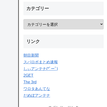
カテゴリー
リンク
朝目新聞
スパロボまとめ速報
しぃアンテナ(*ﾟーﾟ)
2GET
The 3rd
ワロタあんてな
だめぽアンテナ