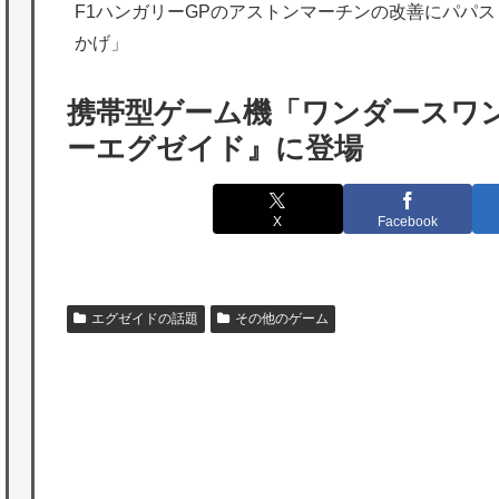
韓国人「実は日本経済を支えて生かしている
F1ハンガリーGPのアストンマーチンの改善にパパ
かげ」
のは韓国人である理由がこちら…」→「日本
も感謝してるらしい…（ﾌﾞﾙﾌﾞﾙ」＝韓国の反
携帯型ゲーム機「ワンダースワ
応
ーエグゼイド』に登場
海外「日本よ、お前がナンバーワンだ」 熊
本地震直後の日本の対応のスピードに世界が
X
Facebook
衝撃
★【ワートリ】細かい情報まで含めて構成さ
れたキャラの掛け合いだからなぁ（約100人）
エグゼイドの話題
その他のゲーム
★【ワートリ】基本的に最上さんも迅に後事
を託すつもりで黒トリガー化したんじゃねえ
かな。
P
★【ワートリ】対ボーダーに特化とは言うけ