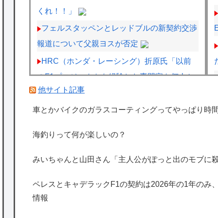
くれ！！」
フェルスタッペンとレッドブルの新契約交渉
報道について父親ヨスが否定
HRC（ホンダ・レーシング）折原氏「以前
のF1プロジェクトを経験した専門家を何人か
他サイト記事
呼び戻しました」
ペレスとキャデラックF1の契約は2026年の1
車とかバイクのガラスコーティングってやっぱり時
年のみ、2027年に向けてウィリアムズと交渉
海釣りって何が楽しいの？
開始との情報
海外「日本は特別！」日本の地震支援を申し
みいちゃんと山田さん「主人公がぽっと出のモブに
出たあの親日経営者に海外が大騒ぎ
ペレスとキャデラックF1の契約は2026年の1年のみ
海外「勘弁して！」米国人が最も恐れる日本
情報
の為替介入再びで海外が大騒ぎ