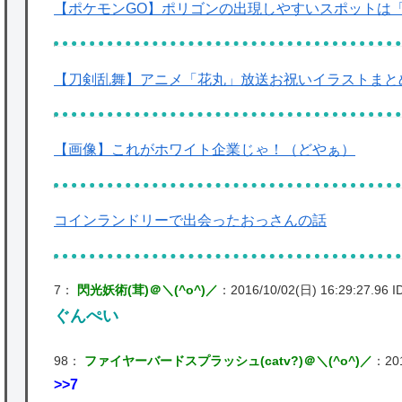
【ポケモンGO】ポリゴンの出現しやすいスポットは
【刀剣乱舞】アニメ「花丸」放送お祝いイラストまと
【画像】これがホワイト企業じゃ！（どやぁ）
コインランドリーで出会ったおっさんの話
7：
閃光妖術(茸)＠＼(^o^)／
：2016/10/02(日) 16:29:27.96 I
ぐんぺい
98：
ファイヤーバードスプラッシュ(catv?)＠＼(^o^)／
：201
>>7