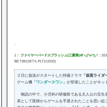
ど
★【ワートリ】2周目も全員でやる隊と分担
でやる隊はそれぞれどの位いるんだろうか特
別課題消化時は別として
Powered by livedoor 相互RSS
1：
ファイヤーバードスプラッシュ(三重県)＠＼(^o^)／
：2016
BE:738128771-PLT(13333)
２日に放送がスタートした特撮ドラマ
「仮面ライダ
ゲーム機
「ワンダースワン」
が登場したことがネッ
物語の中で、小児科の研修医である主人公の宝生永
美として医師からゲームを手渡されたことを思い起