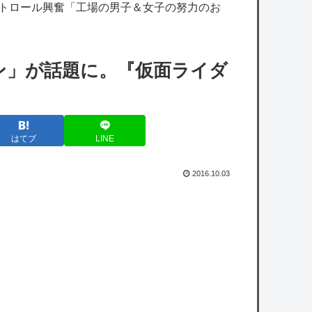
ストロール興奮「工場の男子＆女子の努力のお
赤坂アカ「かぐや様、推しの子ヒットさせま
した」←この人がなぜか過小評価されてる理
由
ン」が話題に。『仮面ライダ
主人公より弟のほうが強い漫画ってあまりな
いよな
研究者「株式投資にハマる若者はギャンブル
はてブ
LINE
にハマる若者と同じ傾向がある」
【衝撃】きゃりーぱみゅぱみゅ、うっかり本
2016.10.03
名を告白してしまう！！！！！
「ゾンビたばこ売人」と肩組みショット「小
園海斗」に注がれる“厳しい視線” 「レギュラ
ー剥奪も選択肢のひとつに」
owered by livedoor 相互RSS