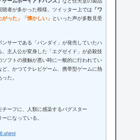
「ゲームボーイアドバンス」
など任天堂の製品
視聴者が多かった模様。ツイッター上では
「ワ
上がった」「懐かしい」
といった声が多数見受
ンサーである「バンダイ」が発売していたハ
る。主人公が変身した「エグゼイド」が必殺技
のソフトの接触が悪い時に一般的に行われてい
など、かつてテレビゲーム、携帯型ゲームに熱
あった。
モチーフに、人類に感染するバグスター
リーになっている。
8.shtml