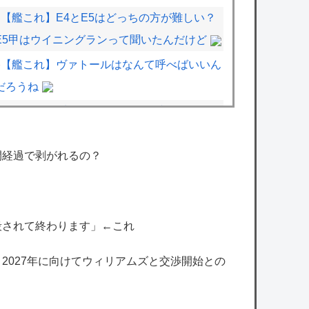
【艦これ】E4とE5はどっちの方が難しい？
E5甲はウイニングランって聞いたんだけど
【艦これ】ヴァトールはなんて呼べばいいん
だろうね
バンナム1Q決算「ガンダム656億、ワンピ
378億、DB299億、NARUTO73億、仮面ライ
ダー71億、アンパンマン28億」
間経過で剥がれるの？
【デレマス】和久井留美「夢を作って、いつ
か遊んで」
【デレマス】ヴァンパイアハンター凛
殺されて終わります」←これ
【ミリシタ】のり子かわいいよ、のり子
、2027年に向けてウィリアムズと交渉開始との
【画像】まんがタイムきらら編集部、みい山
に苦言か？意味深な画像をツイートする