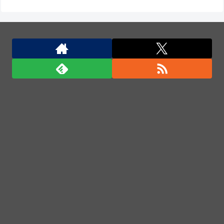
ウスに当て逃げされる車載。
川底に沈んでいたマンモスやナチス軍艦など露出、熱
波でドナウ川が歴史的渇水！
白黒のコマになぜ色が見えるのか 200年の謎をAIが解
明！
韓国陸軍の射撃訓練中だったK1E1戦車で火災、乗員
は避難…エンジンルーム付近から出火！
石破茂前総理「ウクライナが核放棄しなければロシア
侵攻しなかった」！
「君たちはどう生きるか」Blu-ray予約受付開始！ア
フレコ台本や絵コンテ、米津玄師による主題歌「地球
儀」ミュージッククリップ収録。スタジオジブリ作品
で初の「4K UHD」版も発売！！
★【ワートリ】今月新発売!!第27巻まとめ【コメント