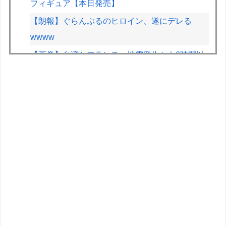
フィギュア【本日発売】
【朗報】ぐらんぶるのヒロイン、遂にデレる
wwww
【画像】台湾とフランス、地震発生から6時間以
内に設置した「避難所」がこちらｗｗｗｗ
【悲報】ジャンプグッズ43億キャンセルおばさ
ん、ご尊顔が公開されるｗｗｗｗ
メルセデスのラッセルは2026F1マシンに対し雑
音をきり離し本質的な部分に集中できていないら
しい
実証実験都市「ウーブン・シティ」が一般の居住
希望者の募集開始 すでにトヨタ関係者が居住
このパソコン買おうか迷ってるから背中を刺して
くれｗｗｗ