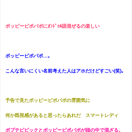
ポッピーピポパポにｵﾝﾄﾞｩﾙ語混ぜるの楽しい
ポッピーピポパポ…｡
こんな言いにくい名前考えた人はアホだけどすごい(笑)｡
予告で見たポッピーピポパポの雰囲気に
何か既視感があると思ったらあれだ スマートレディ
ポプテピピックとポッピーピポパポが頭の中で混ざる。