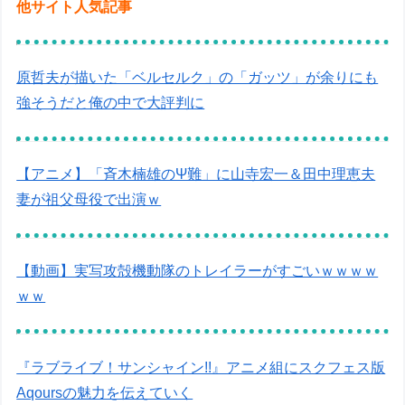
他サイト人気記事
原哲夫が描いた「ベルセルク」の「ガッツ」が余りにも
強そうだと俺の中で大評判に
【アニメ】「斉木楠雄のΨ難」に山寺宏一＆田中理恵夫
妻が祖父母役で出演ｗ
【動画】実写攻殻機動隊のトレイラーがすごいｗｗｗｗ
ｗｗ
『ラブライブ！サンシャイン!!』アニメ組にスクフェス版
Aqoursの魅力を伝えていく