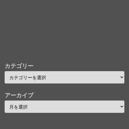
欄まとめます】【しばらく固定記事です】
★【ワートリ】今月第241話「遠征選抜試験㊲」第
242話「遠征選抜試験㊳」【コメント欄まとめます】
【しばらく固定記事です】
★【ワートリ】風間隊3人≒忍田単騎くらいのイメー
ジかな
カテゴリー
Powered by livedoor 相互RSS
アーカイブ