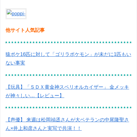
他サイト人気記事
猿ポケ16匹に対して「ゴリラポケモン」が未だに1匹もい
ない事実
【玩具】「ＳＤＸ黄金神スペリオルカイザー」 金メッキ
が神々しい…【レビュー】
【声優】 来週は松岡禎丞さんが大ベテランの中尾隆聖さ
ん×井上和彦さんと実写で共演！！