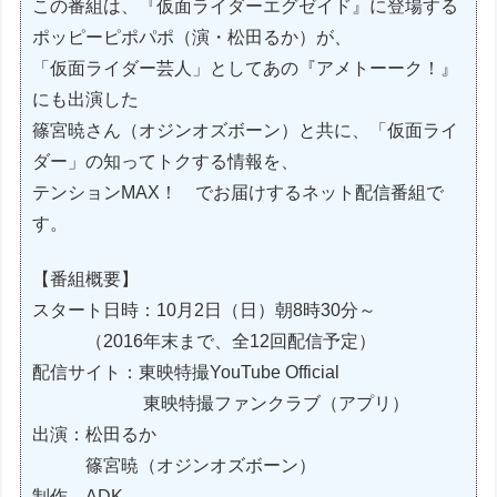
この番組は、『仮面ライダーエグゼイド』に登場する
ポッピーピポパポ（演・松田るか）が、
「仮面ライダー芸人」としてあの『アメトーーク！』
にも出演した
篠宮暁さん（オジンオズボーン）と共に、「仮面ライ
ダー」の知ってトクする情報を、
テンションMAX！ でお届けするネット配信番組で
す。
【番組概要】
スタート日時：10月2日（日）朝8時30分～
（2016年末まで、全12回配信予定）
配信サイト：東映特撮YouTube Official
東映特撮ファンクラブ（アプリ）
出演：松田るか
篠宮暁（オジンオズボーン）
制作 ADK