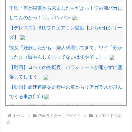
千歌「何が東京から来ました～だよっ！♡内浦バカに
してんのかっ！♡」パンパン
【デレマス】 810プロエアコン騒動【ぷちかれシリー
ズ】
彼女「妊娠したかも…婦人科着いてきて」ワイ「分か
ったよ（嘘やんしくじってないはずやぞ…）」
【動画】ロシアの空挺兵、パラシュートが開かずに墜
落してしまう。
【動画】高速道路を走行中の車からリアガラスが飛ん
でくる事故(ﾟoﾟ)
【熊本地震】発生後に居酒屋店内から温泉が吹き出す
ホーム
仮面ライダーエグゼイド
エグゼイドの話
← これ前触れじゃね？
題
【動画】逃げる判断はやっ！埼玉でスマホ運転のプリ