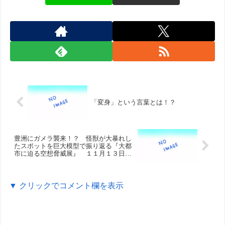
「変身」という言葉とは！？
豊洲にガメラ襲来！？ 怪獣が大暴れし
たスポットを巨大模型で振り返る『大都
市に迫る空想脅威展』 １１月１３日ま
で
▼ クリックでコメント欄を表示