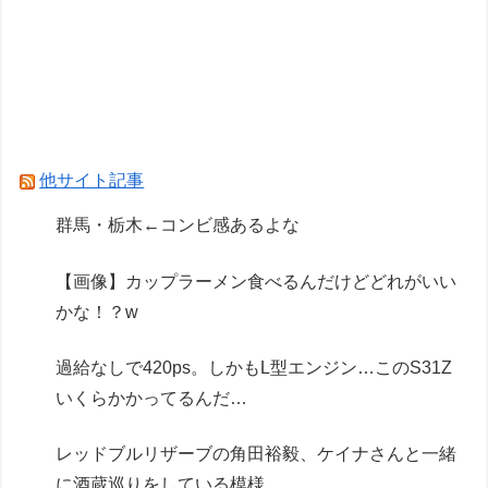
【画像】露悪アニメ化ブーム、はじまるｗｗｗ
【画像】露悪アニメ化ブーム、はじまるｗｗｗｗ
ｗｗｗ
きまぐれオレンジロードみたいな青春を送りたい
なっっっっ
他サイト記事
Powered by livedoor 相互RSS
群馬・栃木←コンビ感あるよな
【画像】カップラーメン食べるんだけどどれがいい
かな！？w
過給なしで420ps。しかもL型エンジン…このS31Z
いくらかかってるんだ…
レッドブルリザーブの角田裕毅、ケイナさんと一緒
に酒蔵巡りをしている模様