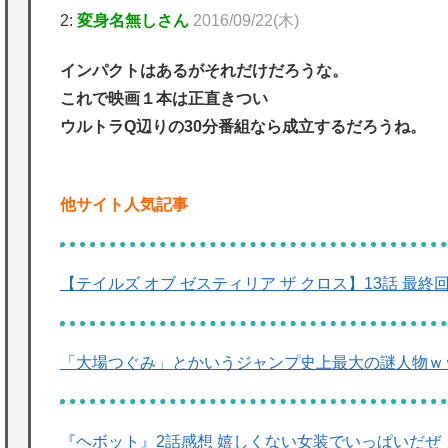
2:
変身名無しさん
2016/09/22(木)
インパクトはあるがそれだけだろうな。
これで映画１本は正直きつい
ウルトラQ辺りの30分番組なら成立するだろうね。
他サイト人気記事
【テイルズ オブ ゼスティリア ザ クロス】13話 最
「大場つぐみ」とかいうジャンプ史上最大の謎人物ｗ
『ヘボット』2話感想 嬉しくない女装でいっぱいだぜ