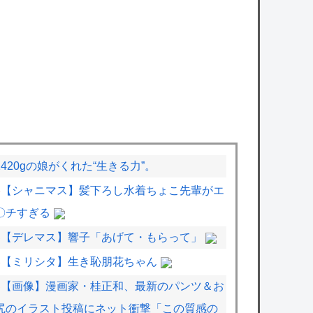
1420gの娘がくれた“生きる力”。
【シャニマス】髪下ろし水着ちょこ先輩がエ
〇チすぎる
【デレマス】響子「あげて・もらって」
【ミリシタ】生き恥朋花ちゃん
【画像】漫画家・桂正和、最新のパンツ＆お
尻のイラスト投稿にネット衝撃「この質感の