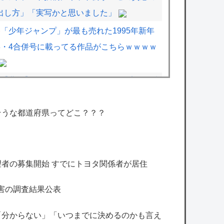
出し方」「実写かと思いました」
「少年ジャンプ」が最も売れた1995年新年
3・4合併号に載ってる作品がこちらｗｗｗｗ
【悲報】ワンピースの「ニカニカの実」を未
だに受け入れられてない奴ｗｗｗｗｗ
そうな都道府県ってどこ？？？
今のチュニドラ下手したら３位になって日本
シリーズいくぞこれ
【艦これ】E4甲モガ切って攻略中にモガ落
ちたんだけどE5甲で使うために育てる価値あ
者の募集開始 すでにトヨタ関係者が居住
る？
害の調査結果公表
【艦これ】てーいとーくさんっ♪ 他
【艦これ】でもイベントのたびに思うんだ
「分からない」「いつまでに決めるのかも言え