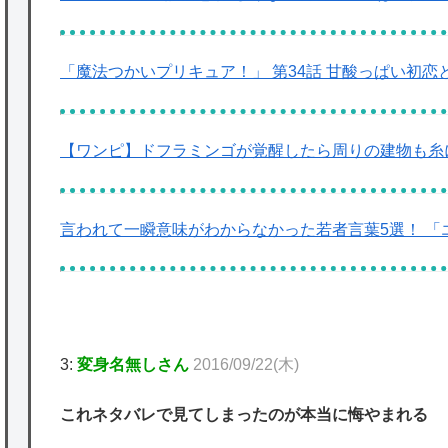
「魔法つかいプリキュア！」 第34話 甘酸っぱい初
【ワンピ】ドフラミンゴが覚醒したら周りの建物も糸
言われて一瞬意味がわからなかった若者言葉5選！ 「
3:
変身名無しさん
2016/09/22(木)
これネタバレで見てしまったのが本当に悔やまれる