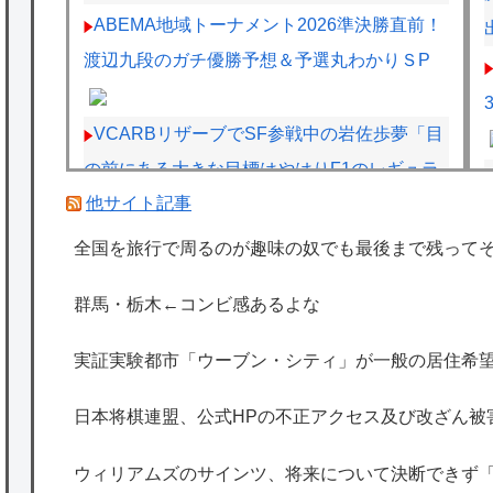
ABEMA地域トーナメント2026準決勝直前！
渡辺九段のガチ優勝予想＆予選丸わかりＳP
VCARBリザーブでSF参戦中の岩佐歩夢「目
の前にある大きな目標はやはりF1のレギュラ
他サイト記事
ーシート獲得」
【画像】今週の咲-Saki-、役満炸裂で大荒れ
全国を旅行で周るのが趣味の奴でも最後まで残って
wwww.
群馬・栃木←コンビ感あるよな
【画像】山ガールさん、山でラーメンを食べ
たらおじさんに怒られるｗｗｗ
実証実験都市「ウーブン・シティ」が一般の居住希望
【悲報】ジャンプグッズ43億キャンセルおば
日本将棋連盟、公式HPの不正アクセス及び改ざん被
さん、ご尊顔が公開されるｗｗｗｗ
海外「日本は特別！」日本の地震支援を申し
ウィリアムズのサインツ、将来について決断できず