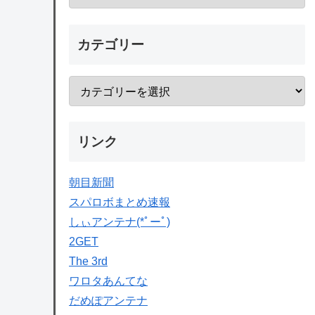
カテゴリー
リンク
朝目新聞
スパロボまとめ速報
しぃアンテナ(*ﾟーﾟ)
2GET
The 3rd
ワロタあんてな
だめぽアンテナ