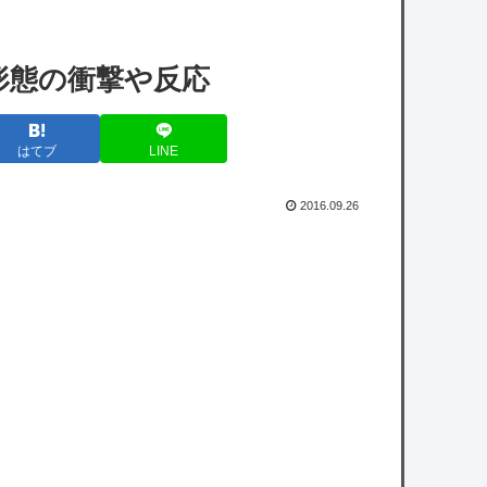
空母機動部隊ってクソだわ！
【ホロライブ】これはこれでちょっと裏来い
形態の衝撃や反応
よに見える
【にじさんじ】笹木「本日から1週間ほど里
はてブ
LINE
に帰省してくるやよ～。久々に京都満喫して
くるっ！」
2016.09.26
たいじってなんで荒れそうなコメントばっか
り拾うんだろうな
【速報】tuki.(17)ちゃん、家族で初ハワイの
写真を投稿
【ロッテ対オリックス19回戦】ロッテが快
勝 安田先制２点二塁打、ソトは１５号２ラ
ン 初回一挙４点 ジャクソンは三塁踏ませ
ず７回０封８勝目