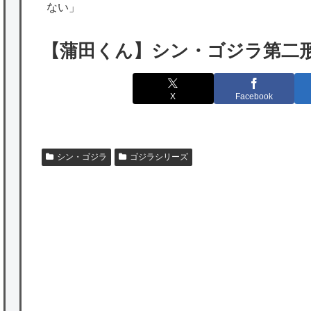
出たあの親日経営者に海外が大騒ぎ
ない」
海外「勘弁して！」米国人が最も恐れる日本
【蒲田くん】シン・ゴジラ第二
の為替介入再びで海外が大騒ぎ
韓国人「実は日本経済を支えて生かしている
X
Facebook
のは韓国人である理由がこちら…」→「日本
も感謝してるらしい…（ﾌﾞﾙﾌﾞﾙ」＝韓国の反
応
シン・ゴジラ
ゴジラシリーズ
海外「日本よ、お前がナンバーワンだ」 熊
本地震直後の日本の対応のスピードに世界が
衝撃
★【ワートリ】細かい情報まで含めて構成さ
れたキャラの掛け合いだからなぁ（約100人）
★【ワートリ】基本的に最上さんも迅に後事