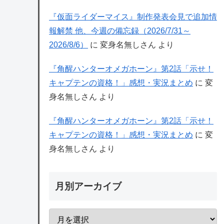
『仮面ライダーマイス』制作発表会見で追加情
報解禁 他、今週の備忘録（2026/7/31～
2026/8/6）
に
変身名無しさん
より
『角醒ハンターオメガホーン』第2話「示せ！
キャプテンの資格！」感想・実況まとめ
に
変
身名無しさん
より
『角醒ハンターオメガホーン』第2話「示せ！
キャプテンの資格！」感想・実況まとめ
に
変
身名無しさん
より
月別アーカイブ