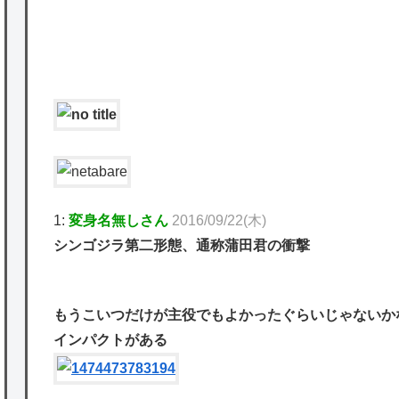
を託すつもりで黒トリガー化したんじゃねえ
P
かな。
★【ワートリ】対ボーダーに特化とは言うけ
ど
★【ワートリ】2周目も全員でやる隊と分担
でやる隊はそれぞれどの位いるんだろうか特
別課題消化時は別として
1:
変身名無しさん
2016/09/22(木)
Powered by livedoor 相互RSS
シンゴジラ第二形態、通称蒲田君の衝撃
もうこいつだけが主役でもよかったぐらいじゃないか
インパクトがある