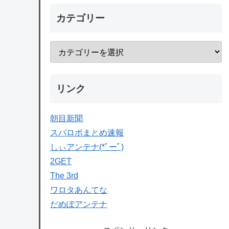
カテゴリー
リンク
朝目新聞
スパロボまとめ速報
しぃアンテナ(*ﾟーﾟ)
2GET
The 3rd
ワロタあんてな
だめぽアンテナ