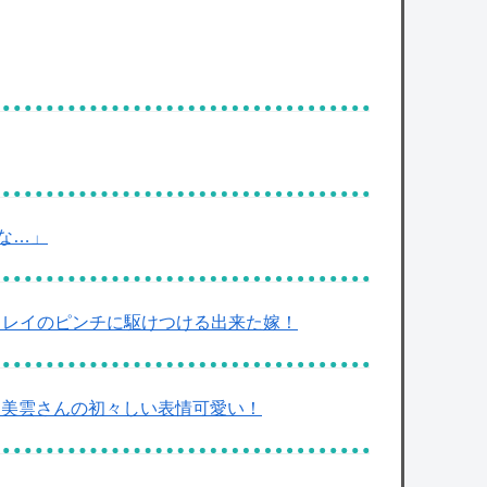
な…」
想 スレイのピンチに駆けつける出来た嫁！
ド！美雲さんの初々しい表情可愛い！