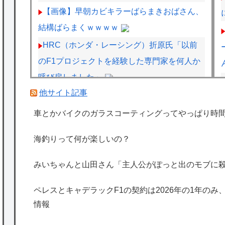
【画像】早朝カビキラーばらまきおばさん、
結構ばらまくｗｗｗｗ
HRC（ホンダ・レーシング）折原氏「以前
のF1プロジェクトを経験した専門家を何人か
呼び戻しました」
他サイト記事
伊Autosprint誌：ニューエイ代表渾身のアス
トンマーチンAMR26を改善に導いた最大の功
車とかバイクのガラスコーティングってやっぱり時
労者はカルディレ
海釣りって何が楽しいの？
車とかバイクのガラスコーティングってやっ
ぱり時間経過で剥がれるの？
みいちゃんと山田さん「主人公がぽっと出のモブに
飼いネコと添い寝するのが理想なんです。
ペレスとキャデラックF1の契約は2026年の1年のみ
ネコが自分から布団にもぐり込んでくる様で
情報
きませんか？【再】