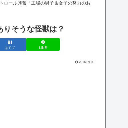
感想で草
ストロール興奮「工場の男子＆女子の努力のお
【にじさんじ】五木、すべてをメモ帳で管理
する長尾に表計算ソフトを布教へ『企画趣旨
ありそうな怪獣は？
でもう草生える』【8/6(木)20:00】
【艦これ】授業中に居眠りふぶき 他
はてブ
LINE
【艦これ】E4とE5はどっちの方が難しい？
E5甲はウイニングランって聞いたんだけど
2016.09.05
抽選に当たったのでSwitch 2買ったけど一切
使ってない。ワイだけ？
【速報】『有吉の夏休み』、とんでもない発
表をしてしまう！！！！！
【悲報】共同通信、ガチで逝く・・・・・・