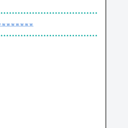
ｗｗｗｗｗｗｗｗ