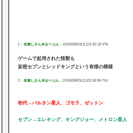
P
★【ワートリ】基本的に最上さんも迅に後事
を託すつもりで黒トリガー化したんじゃねえ
かな。
★【ワートリ】対ボーダーに特化とは言うけ
1：
名無しさん＠おーぷん
：2016/09/03(土)23:30:18 VTe
ど
★【ワートリ】2周目も全員でやる隊と分担
ゲームで起用された怪獣も
でやる隊はそれぞれどの位いるんだろうか特
妄想セブンとレッドキングという有様の模様
別課題消化時は別として
2：
名無しさん＠おーぷん
：2016/09/03(土)23:36:08 7rU
Powered by livedoor 相互RSS
初代→バルタン星人、ゴモラ、ゼットン
セブン→エレキング、キングジョー、メトロン星人