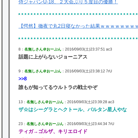
侍ジャパンU-18、２大会ぶり５度目の優勝！
【愕然】徹夜で丸2日寝なかった結果ｗｗｗｗｗｗｗ
8：
名無しさん＠おーぷん
：2016/09/03(土)23:37:51 ac3
話題に上がらないジョーニアス
9：
名無しさん＠おーぷん
：2016/09/03(土)23:38:12 7rU
>>8
誰もが知ってるウルトラの戦士やぞ
13：
名無しさん＠おーぷん
：2016/09/03(土)23:39:28 ac3
ザ☆はシーグラとヘクトール、バルタン星人やな
23：
名無しさん＠おーぷん
：2016/09/03(土)23:44:34 7rU
ティガ→ゴルザ、キリエロイド