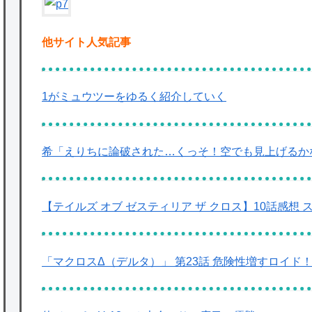
他サイト人気記事
1がミュウツーをゆるく紹介していく
希「えりちに論破された…くっそ！空でも見上げるか
【テイルズ オブ ゼスティリア ザ クロス】10話感
「マクロスΔ（デルタ）」 第23話 危険性増すロイ