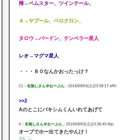
帰→ベムスター、ツインテール、
Ａ→ヤプール、ベロクロン、
タロウ→バードン、テンペラー星人
レオ→マグマ星人
・・・８０なんかおったっけ？
11：
名無しさん＠おーぷん
：2016/09/03(土)23:38:17 xRh
>>2
Aのとこにバキシムくんいれてあげて
4：
名無しさん＠おーぷん
：2016/09/03(土)23:36:45 9qc
オーブでホー出てきたやんけ！