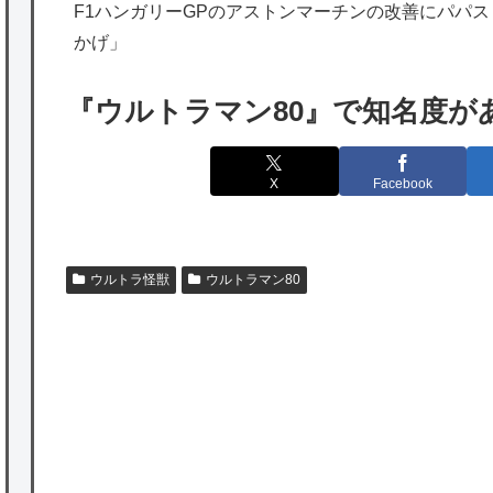
海外「日本は特別！」日本の地震支援を申し
F1ハンガリーGPのアストンマーチンの改善にパパ
かげ」
出たあの親日経営者に海外が大騒ぎ
海外「勘弁して！」米国人が最も恐れる日本
『ウルトラマン80』で知名度が
の為替介入再びで海外が大騒ぎ
韓国人「実は日本経済を支えて生かしている
X
Facebook
のは韓国人である理由がこちら…」→「日本
も感謝してるらしい…（ﾌﾞﾙﾌﾞﾙ」＝韓国の反
応
ウルトラ怪獣
ウルトラマン80
海外「日本よ、お前がナンバーワンだ」 熊
本地震直後の日本の対応のスピードに世界が
衝撃
★【ワートリ】細かい情報まで含めて構成さ
れたキャラの掛け合いだからなぁ（約100人）