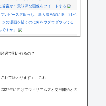
に苦言か？意味深な画像をツイートする
ワンピース尾田っち、新人漫画家に喝「31ペ
ージの漫画を描くのに何をウダウダやってる
んですか」
【画像】漫画家・桂正和、最新のパンツ＆お
尻のイラスト投稿にネット衝撃「この質感の
出し方」「実写かと思いました」
間経過で剥がれるの？
【悲報】立川志らく、ガチでブチギレてしま
う！！！！！！
【にじさんじ】やしきず、スプラトゥーンレ
殺されて終わります」←これ
イダース本編そっちのけで極悪ミニゲームを
、2027年に向けてウィリアムズと交渉開始との
極めようとする
【ホロライブ】ねねち概要欄、小学生並みの