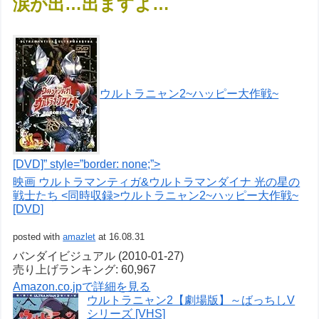
涙が出…出ますよ…
ウルトラニャン2~ハッピー大作戦~
[DVD]” style=”border: none;”>
映画 ウルトラマンティガ&ウルトラマンダイナ 光の星の
戦士たち <同時収録>ウルトラニャン2~ハッピー大作戦~
[DVD]
posted with
amazlet
at 16.08.31
バンダイビジュアル (2010-01-27)
売り上げランキング: 60,967
Amazon.co.jpで詳細を見る
ウルトラニャン2【劇場版】～ばっちしV
シリーズ [VHS]