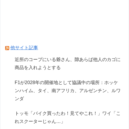
第76回NHK杯２回戦第１局 菅井竜也八段
対 大橋貴洸七段
専業主婦の妻が月3万ぐらいするサプリ飲んどる
んやが
他サイト記事
Powered by livedoor 相互RSS
近所のコープにいる爺さん、隙あらば他人のカゴに
商品を入れようとする
F1が2028年の開催地として協議中の場所：ホッケ
ンハイム、タイ、南アフリカ、アルゼンチン、ルワ
ンダ
トッモ「バイク買ったわ！見てやこれ！」ワイ「こ
れスクーターじゃん…」