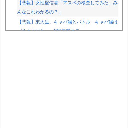
【悲報】女性配信者「アスペの検査してみた…み
んなこれわかるの？」
【悲報】東大生、キャバ嬢とバトル「キャバ嬢は
パチのクソ台」→X民絶賛の嵐ｗｗｗｗ
【朗報】Vtuber界、新たなる『弱男の姫』が爆誕
ｗｗｗｗｗｗｗｗｗｗｗ
きまぐれオレンジロードみたいな青春を送りたい
なっっっっ
【遊戯王】新規「宿命の決闘」王国編のカードめ
っちゃ出すじゃん
【画像】艦これ絵師、AI絵だと魔女裁判され心が
折れる
【白バラ案件】高級豆腐ワイ「150g×2丁で250円
か…高いけど美味そうだし一丁買ってみるか！」