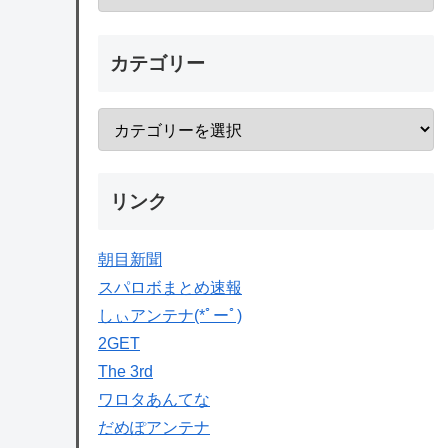
カテゴリー
リンク
朝目新聞
スパロボまとめ速報
しぃアンテナ(*ﾟーﾟ)
2GET
The 3rd
ワロタあんてな
だめぽアンテナ