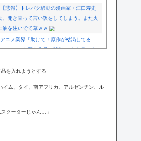
【悲報】トレパク騒動の漫画家・江口寿史
氏、開き直って言い訳をしてしまう。また火
に油を注いでて草ｗｗ
アニメ業界「助けて！原作が枯渇してる
の！」←いや既存作品の2期やったら良いよ
ね？
【ワンピース】ミホークさん、イム様による
商品を入れようとする
伝説の武器19本登場で「世界最強」の格がつ
ンハイム、タイ、南アフリカ、アルゼンチン、ル
いに怪しくなってきてしまうｗｗｗｗ
【戦慄】認知症になった高齢者の末路、ガチ
でヤバイ・・・・
れスクーターじゃん…」
【VTuber】望月ほぐの、10万人記念グッズ
＆ASMRボイス販売開始！『保健室で何も起