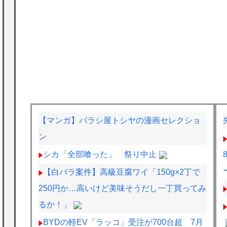
【マンガ】バラシ屋トシヤの漫画セレクショ
ン
シカ「全部喰った」 祭り中止
【白バラ案件】高級豆腐ワイ「150g×2丁で
250円か…高いけど美味そうだし一丁買ってみ
るか！」
BYDの軽EV「ラッコ」受注が700台超 7月