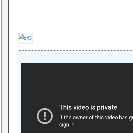
★【ワートリ】対ボーダーに特化とは言うけ
P
ど
★【ワートリ】2周目も全員でやる隊と分担
でやる隊はそれぞれどの位いるんだろうか特
別課題消化時は別として
Powered by livedoor 相互RSS