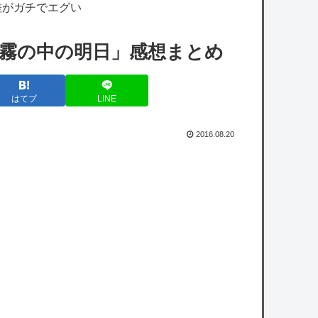
こらないはずがない』『嘘だろ…ほぐほ
差がガチでエグい
ぐ…』【8/22(土...
「霧の中の明日」感想まとめ
【ホロライブ】Youtubeの謎のイベント？
【ななし】ねるちゃん「おじさんたち～！も
はてブ
LINE
りもり食べて元気だすのよ～」
【艦これ】でもイベントのたびに思うんだ
2016.08.20
空母機動部隊ってクソだわ！
【艦これ】ひみつの通り道 他
任天堂ファン「散々FFを叩いたけど、
Switch2に出たら褒めます」
【速報】日本人達、ようやく気づいた模
様・・・・・
【朗報】56歳・及川光博、おじさん達に『希
望』を与えてしまうｗｗｗｗ