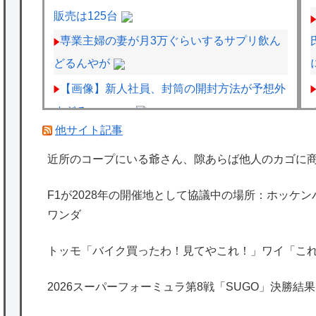
販売は125台
専業主婦の妻が月3万ぐらいするサプリ飲ん
どるんやが
【画像】新人社員、封筒の開封方法が予想外
すぎるｗｗｗｗ
他サイト記事
【悲報】坂口杏里を家に住ませてあげた結果
ｗｗｗｗ
近所のコープにいる爺さん、隙あらば他人のカゴに
【画像】ハンターハンターさん、ガチで最強
F1が2028年の開催地として協議中の場所：ホッケ
の新能力を登場させてしまうｗｗｗｗｗｗｗ
ワンダ
トッモ「バイク買ったわ！見てやこれ！」ワイ「こ
海外「日本は特別！」日本の地震支援を申し
出たあの親日経営者に海外が大騒ぎ
2026スーパーフォーミュラ第8戦「SUGO」決勝結果
海外「勘弁して！」米国人が最も恐れる日本