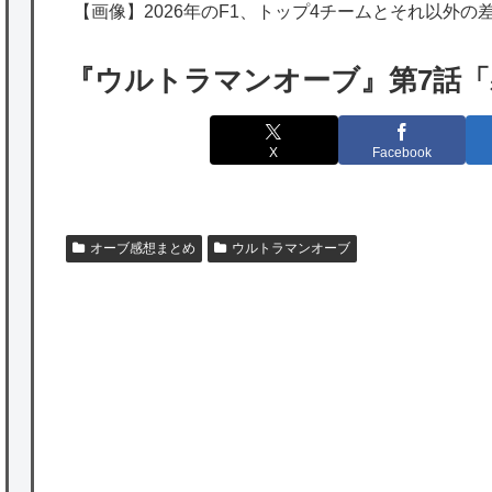
の為替介入再びで海外が大騒ぎ
【画像】2026年のF1、トップ4チームとそれ以外の
韓国人「実は日本経済を支えて生かしている
『ウルトラマンオーブ』第7話
のは韓国人である理由がこちら…」→「日本
も感謝してるらしい…（ﾌﾞﾙﾌﾞﾙ」＝韓国の反
X
Facebook
応
海外「日本よ、お前がナンバーワンだ」 熊
本地震直後の日本の対応のスピードに世界が
オーブ感想まとめ
ウルトラマンオーブ
衝撃
★【ワートリ】細かい情報まで含めて構成さ
れたキャラの掛け合いだからなぁ（約100人）
★【ワートリ】基本的に最上さんも迅に後事
を託すつもりで黒トリガー化したんじゃねえ
かな。