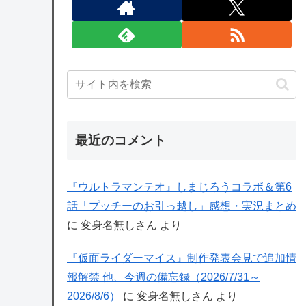
最近のコメント
『ウルトラマンテオ』しまじろうコラボ＆第6
話「プッチーのお引っ越し」感想・実況まとめ
に
変身名無しさん
より
『仮面ライダーマイス』制作発表会見で追加情
報解禁 他、今週の備忘録（2026/7/31～
2026/8/6）
に
変身名無しさん
より