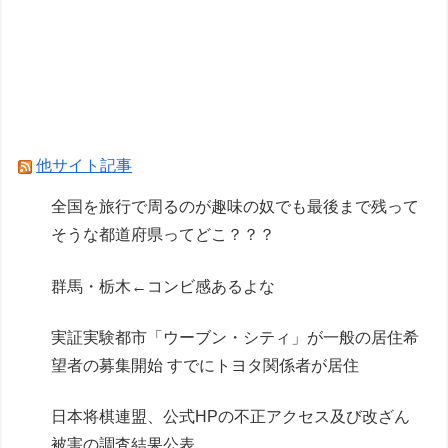
【ガンプラ】HG「ガンダムレオパルド」明日発
売【試作・パッケージ画像追加】
【マクロスF】「VF-25F トルネード メサイア (大
気圏内仕様)」プラモデル 試作画像追加【明日発
売】
他サイト記事
Powered by livedoor 相互RSS
全国を旅行で周るのが趣味の奴でも最後まで残って
そうな都道府県ってどこ？？？
群馬・栃木←コンビ感あるよな
実証実験都市「ウーブン・シティ」が一般の居住希
望者の募集開始 すでにトヨタ関係者が居住
日本将棋連盟、公式HPの不正アクセス及び改ざん
被害の調査結果公表