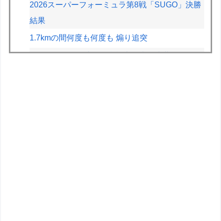
2026スーパーフォーミュラ第8戦「SUGO」決勝
結果
1.7kmの間何度も何度も 煽り追突
VCARBリザーブでSF参戦中の岩佐歩夢「目の前
にある大きな目標はやはりF1のレギュラーシー
ト獲得」
【動画】ガチ勢同士のボンバーマン、凄いｗｗｗ
ｗｗｗｗｗｗｗｗｗ
【悲報】Steamユーザー、ビデメモ16GBが主流
にwww
例のダンスアニメ、ヤバすぎるｗｗｗｗｗ
【学園アイドルマスター】一番くじ「学園アイド
ルマスター Part7」12月発売決定