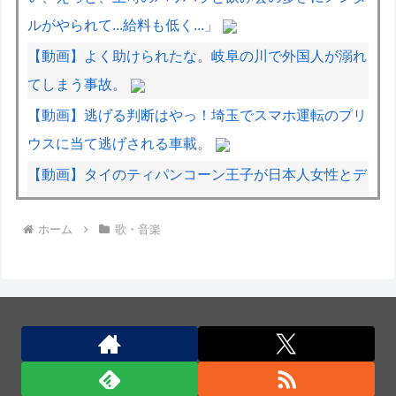
ルがやられて...給料も低く...」
【動画】よく助けられたな。岐阜の川で外国人が溺れ
てしまう事故。
【動画】逃げる判断はやっ！埼玉でスマホ運転のプリ
ウスに当て逃げされる車載。
【動画】タイのティパンコーン王子が日本人女性とデ
ートか？
ホーム
歌・音楽
【熊本地震】避難者の食生活、改善急務…調理できず
「パン飽き飽き」断水なお３万戸超
なぜプーチンはウクライナ侵攻をやめられないの
か？！
日本人はBYDの軽EV「ラッコ」をどう見ているの
か？…中国メディア！