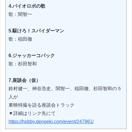
4.バイオロボの歌
歌：関智一
5.駆けろ！スパイダーマン
歌：稲田徹
6.ジャッカーコバック
歌：杉田智和
7.座談会（仮）
鈴村健一、神谷浩史、関智一、稲田徹、杉田智和の５
人が
東映特撮を語る座談会トラック
▼詳細はリンク先にて
https://hobby.dengeki.com/event/247961/