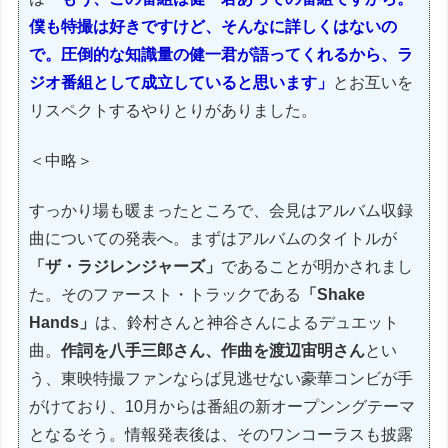
僕も特撮は好きですけど、そんなに詳しくはないの
で。圧倒的な知識量の健一君が語ってくれるから、ラ
ジオ番組として成立していると思います」
とお互いを
リスペクトするやりとりがありました。
＜中略＞
すっかり場も暖まったところで、会見はアルバム収録
曲についての発表へ。まずはアルバムのタイトルが
「ザ・ラジレンジャーズ」
であることが明かされまし
た。そのファースト・トラックである
「Shake
Hands」
は、鈴村さんと神谷さんによるデュエット
曲。
作詞を八手三郎さん、作曲を渡辺宙明さん
とい
う、東映特撮ファンならば見逃せない豪華コンビが手
がけており、10月からは番組の新オープンングテーマ
となるそう。情報発表後は、そのワンコーラスも披露