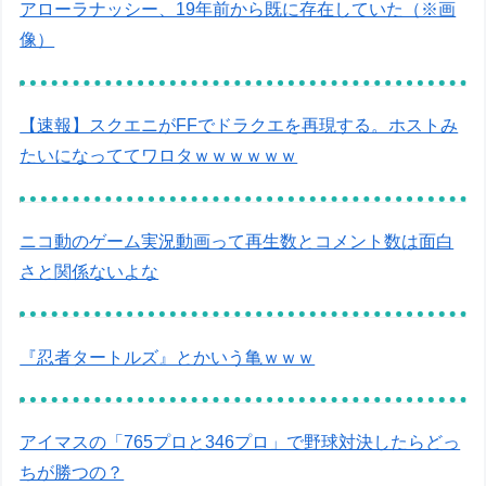
アローラナッシー、19年前から既に存在していた（※画
像）
【速報】スクエニがFFでドラクエを再現する。ホストみ
たいになっててワロタｗｗｗｗｗｗ
ニコ動のゲーム実況動画って再生数とコメント数は面白
さと関係ないよな
『忍者タートルズ』とかいう亀ｗｗｗ
アイマスの「765プロと346プロ」で野球対決したらどっ
ちが勝つの？