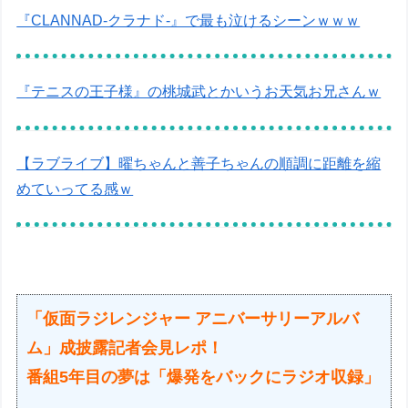
『CLANNAD-クラナド-』で最も泣けるシーンｗｗｗ
『テニスの王子様』の桃城武とかいうお天気お兄さんｗ
【ラブライブ】曜ちゃんと善子ちゃんの順調に距離を縮
めていってる感ｗ
「仮面ラジレンジャー アニバーサリーアルバ
ム」成披露記者会見レポ！
番組5年目の夢は「爆発をバックにラジオ収録」