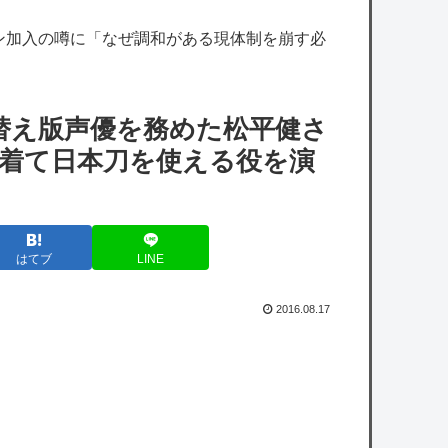
【雑談】ホロライブ掲示板：ホロ速：
ン加入の噂に「なぜ調和がある現体制を崩す必
PART2【配信実況可】
【艦これ】煙幕してんのに大暴れしすぎちゃ
うか？
き替え版声優を務めた松平健さ
【艦これ】バニ黒潮親潮 他
着物を着て日本刀を使える役を演
【艦これ】デイス 他
【物議】参政党・神谷氏「食料品の減税は愚
策」←じゃあ他にどんな経済対策があるんだ
はてブ
LINE
よ？
2016.08.17
【悲報】愛煙家の岸谷蘭丸、『大爆発』して
しまう！！！！！！
owered by livedoor 相互RSS