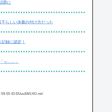
話題に
！殿下らしい決着の付け方だった
ス記録に認定！
「っ……」
:59.55 ID:DUuu5M1XO.net