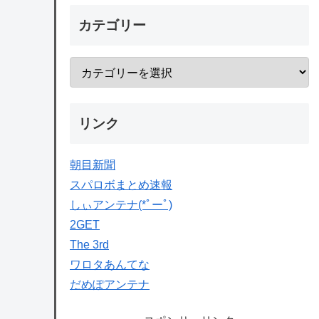
カテゴリー
リンク
朝目新聞
スパロボまとめ速報
しぃアンテナ(*ﾟーﾟ)
2GET
The 3rd
ワロタあんてな
だめぽアンテナ