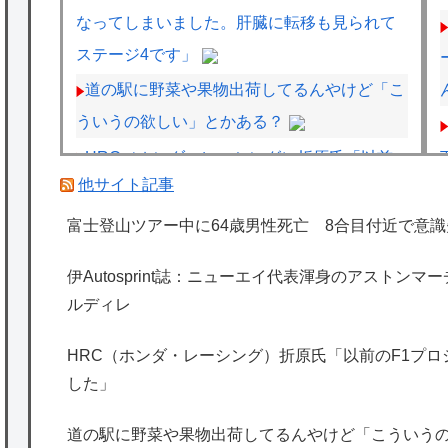
なってしまいました。肝臓に転移も見られて
ステージ4です」
道の駅に野菜や果物出荷してるんやけど「こ
ういうの欲しい」とかある？
HRC（ホンダ・レーシング）折原氏「以前
他サイト記事
のF1プロジェクトを経験した専門家を何人か
呼び戻しました」
富士登山ツアー中に64歳男性死亡 8合目付近で意識
伊Autosprint誌：ニューエイ代表渾身のアス
伊Autosprint誌：ニューエイ代表渾身のアストン
トンマーチンAMR26を改善に導いた最大の功
ルディレ
労者はカルディレ
元F1王者ハッキネン、フェルスタペンのマ
HRC（ホンダ・レーシング）折原氏「以前のF1プ
した」
クラーレン加入の噂に「なぜ調和がある現体
制を崩す必要がある？」
道の駅に野菜や果物出荷してるんやけど「こういう