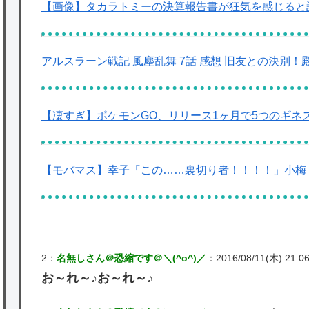
【画像】タカラトミーの決算報告書が狂気を感じると
アルスラーン戦記 風塵乱舞 7話 感想 旧友との決別
【凄すぎ】ポケモンGO、リリース1ヶ月で5つのギネ
【モバマス】幸子「この……裏切り者！！！！」小梅
2：
名無しさん＠恐縮です＠＼(^o^)／
：2016/08/11(木) 21:06
お～れ～♪お～れ～♪