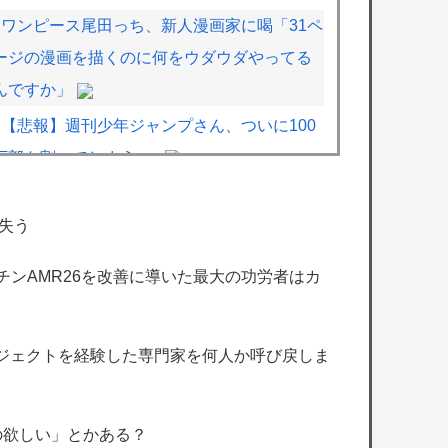
ワンピース尾田っち、新人漫画家に喝「31ペ
ージの漫画を描くのに何をウダウダやってる
んですか」
【悲報】週刊少年ジャンプさん、ついに100
万部を割ってしまう･･･
「少年ジャンプ」が最も売れた1995年新年
3・4合併号に載ってる作品がこちらｗｗｗｗ
失う
マーチンAMR26を改善に導いた最大の功労者はカ
【衝撃】きゃりーぱみゅぱみゅ、うっかり本
名を告白してしまう！！！！！
ロジェクトを経験した専門家を何人か呼び戻しま
【悲報】ばあちゃるさん、引退
加藤純一のニコニコ老人会RUSTだが誰視点
で見たい？
の欲しい」とかある？