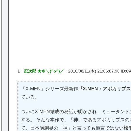
★【ワートリ】基本的に最上さんも迅に後事
を託すつもりで黒トリガー化したんじゃねえ
かな。
★【ワートリ】対ボーダーに特化とは言うけ
ど
★【ワートリ】2周目も全員でやる隊と分担
でやる隊はそれぞれどの位いるんだろうか特
1：
忍次郎 ★＠＼(^o^)／
：2016/08/11(木) 21:06:07.96 ID:
別課題消化時は別として
Powered by livedoor 相互RSS
「X-MEN」シリーズ最新作
『X-MEN：アポカリプ
ている。
ついにX-MEN結成の秘話が明かされ、ミュータン
する。 そんな本作で、「神」であるアポカリプス
て、日本演劇界の「神」と言っても過言ではない
松