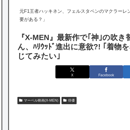
海外「日本は特別！」日本の地震支援を申し
元F1王者ハッキネン、フェルスタペンのマクラーレ
出たあの親日経営者に海外が大騒ぎ
要がある？」
海外「勘弁して！」米国人が最も恐れる日本
の為替介入再びで海外が大騒ぎ
『X-MEN』最新作で｢神｣の吹
韓国人「実は日本経済を支えて生かしている
ん、ﾊﾘｳｯﾄﾞ進出に意欲?! ｢
のは韓国人である理由がこちら…」→「日本
じてみたい｣
も感謝してるらしい…（ﾌﾞﾙﾌﾞﾙ」＝韓国の反
応
X
Facebook
海外「日本よ、お前がナンバーワンだ」 熊
本地震直後の日本の対応のスピードに世界が
衝撃
マーベル映画(X-MEN)
俳優
★【ワートリ】細かい情報まで含めて構成さ
P
れたキャラの掛け合いだからなぁ（約100人）