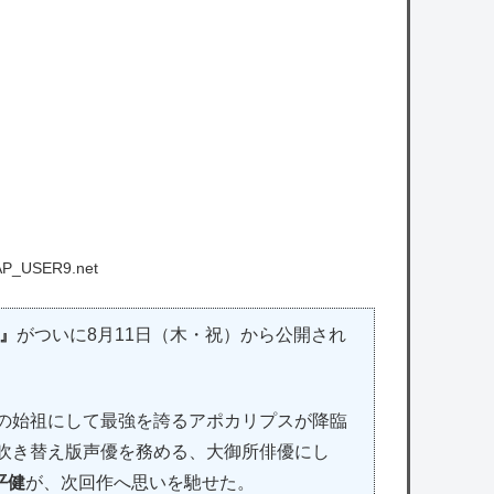
CAP_USER9.net
ス』
がついに8月11日（木・祝）から公開され
トの始祖にして最強を誇るアポカリプスが降臨
の吹き替え版声優を務める、大御所俳優にし
平健
が、次回作へ思いを馳せた。