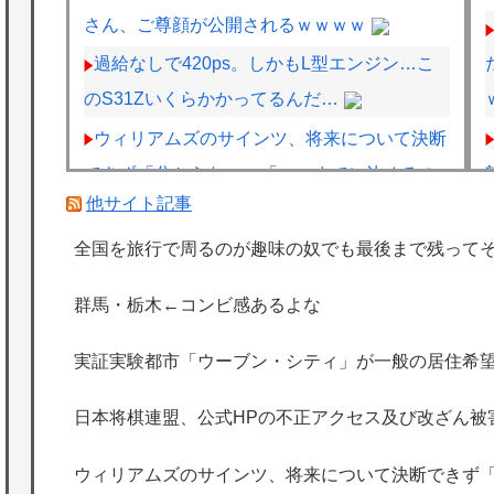
さん、ご尊顔が公開されるｗｗｗｗ
過給なしで420ps。しかもL型エンジン…こ
のS31Zいくらかかってるんだ…
ウィリアムズのサインツ、将来について決断
できず「分からない」「いつまでに決めるの
他サイト記事
かも言えない」
【悲報】元TOKIO長瀬智也さん、バイク写真
全国を旅行で周るのが趣味の奴でも最後まで残って
を投稿するも女子から「見た目が汚らしい」
群馬・栃木←コンビ感あるよな
と叩かれ謝罪
トッモ「バイク買ったわ！見てやこれ！」ワ
実証実験都市「ウーブン・シティ」が一般の居住希望
イ「これスクーターじゃん…」
日本将棋連盟、公式HPの不正アクセス及び改ざん被
海外「日本は特別！」日本の地震支援を申し
出たあの親日経営者に海外が大騒ぎ
ウィリアムズのサインツ、将来について決断できず