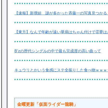
【速報】新撰組 謎が多かった斉藤一の写真見つかる
【東方】なんで年齢が遠い華扇はちゃん付けで霊夢は
B’zの歴代シングルの中で最も完成度の高い曲って
キュウリとかいう食感にステ全振りした食べ物ｗｗｗ
金曜更新「仮面ライダー龍騎」