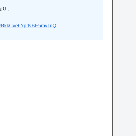
なり、
yLUBkkCve6YprNBE5mv1ilQ