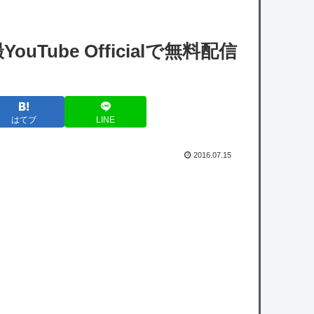
【艦これ】水着川内さん 他
ube Officialで無料配信
Beast of Reincarnationをプレイした正直な感
想
【ホロライブ】最新ピクシブR18率ランキン
はてブ
LINE
グ（偏差値つき）
【にじさんじ】レヴィちゃん、3Dライブ
2016.07.15
「人間燦歌」開催決定！ゲスト8名も発表『歌
うまバイキングなゲストや』
【8/18(火)21:00】
【ホロライブ】これはこれでちょっと裏来い
よに見える
【謎】サウジ・パキスタン・トルコが軍事同
盟…これどこと戦う気？