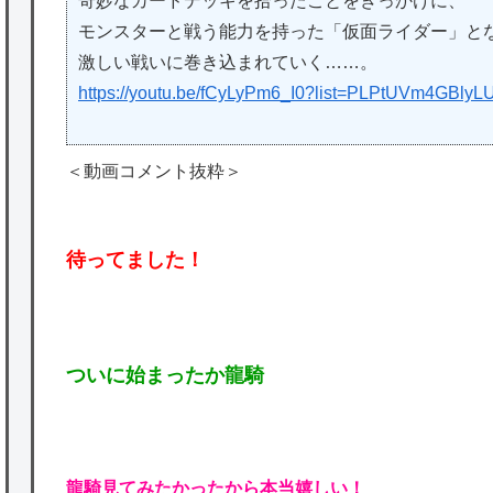
奇妙なカードデッキを拾ったことをきっかけに、
モンスターと戦う能力を持った「仮面ライダー」と
激しい戦いに巻き込まれていく……。
https://youtu.be/fCyLyPm6_I0?list=PLPtUVm4GBl
＜動画コメント抜粋＞
待ってました！
ついに始まったか龍騎
龍騎見てみたかったから本当嬉しい！