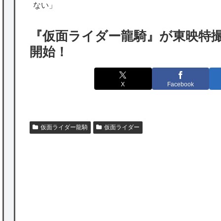
海外「勘弁して！」米国人が最も恐れる日本
ない」
の為替介入再びで海外が大騒ぎ
『仮面ライダー龍騎』が東映特撮YouT
韓国人「実は日本経済を支えて生かしている
開始！
のは韓国人である理由がこちら…」→「日本
も感謝してるらしい…（ﾌﾞﾙﾌﾞﾙ」＝韓国の反
X
Facebook
応
海外「日本よ、お前がナンバーワンだ」 熊
本地震直後の日本の対応のスピードに世界が
仮面ライダー龍騎
仮面ライダー
衝撃
★【ワートリ】細かい情報まで含めて構成さ
れたキャラの掛け合いだからなぁ（約100人）
★【ワートリ】基本的に最上さんも迅に後事
を託すつもりで黒トリガー化したんじゃねえ