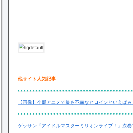
かな。
★【ワートリ】対ボーダーに特化とは言うけ
ど
P
★【ワートリ】2周目も全員でやる隊と分担
でやる隊はそれぞれどの位いるんだろうか特
別課題消化時は別として
Powered by livedoor 相互RSS
他サイト人気記事
【画像】今期アニメで最も不幸なヒロインといえばｗ
ゲッサン『アイドルマスターミリオンライブ！』次巻