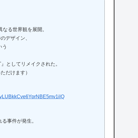
異なる世界観を展開。
特のデザイン、
いう
IGHT』としてリメイクされた。
いただけます）
GBlyLUBkkCve6YprNBE5mv1ilQ
れる事件が発生。