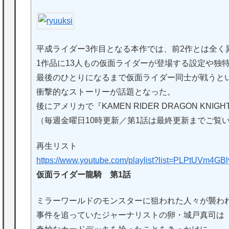
平成ライダー3作目となる本作では、前2作とは全く
1作品に13人もの仮面ライダーが登場する設定や独
最後のひとりになるまで仮面ライダー同士が戦うと
衝撃的なストーリーが話題となった。
後にアメリカで『KAMEN RIDER DRAGON KN
（毎週金曜日10時更新／第1話は最終更新までご覧
再生リスト
https://www.youtube.com/playlist?list=PLPtUVm4
仮面ライダー龍騎 第1話
ミラーワールドのモンスターに狙われた人々が襲わ
事件を追っていたジャーナリストの卵・城戸真司は