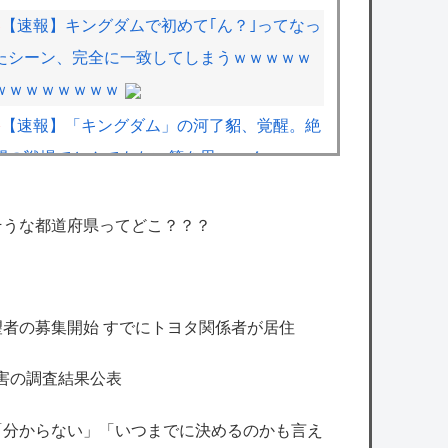
【速報】キングダムで初めて｢ん？｣ってなっ
たシーン、完全に一致してしまうｗｗｗｗｗ
ｗｗｗｗｗｗｗｗ
【速報】「キングダム」の河了貂、覚醒。絶
望の戦場でとんでもない策を思いつくｗｗｗ
ｗ
【ハンターハンター】シズクの念能力「デメ
そうな都道府県ってどこ？？？
ちゃん」、まさかの具現化系だったｗｗｗｗ
【衝撃】有吉、マツコに『ドン引き』してし
者の募集開始 すでにトヨタ関係者が居住
まうｗｗｗｗｗｗｗ
害の調査結果公表
【艦これ】イベントぼちぼち終わらせてる人
増えてるけど、終わったらみんな何してる？
「分からない」「いつまでに決めるのかも言え