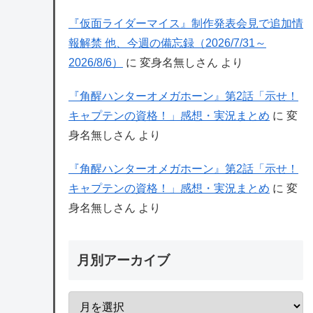
『仮面ライダーマイス』制作発表会見で追加情
報解禁 他、今週の備忘録（2026/7/31～
2026/8/6）
に
変身名無しさん
より
『角醒ハンターオメガホーン』第2話「示せ！
キャプテンの資格！」感想・実況まとめ
に
変
身名無しさん
より
『角醒ハンターオメガホーン』第2話「示せ！
キャプテンの資格！」感想・実況まとめ
に
変
身名無しさん
より
月別アーカイブ