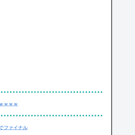
【謎】サウジ・パキスタン・トルコが軍事同
盟…これどこと戦う気？
owered by livedoor 相互RSS
ｗｗｗｗ
でファイナル