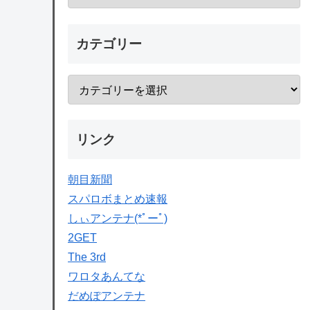
カテゴリー
リンク
朝目新聞
スパロボまとめ速報
しぃアンテナ(*ﾟーﾟ)
2GET
The 3rd
ワロタあんてな
だめぽアンテナ