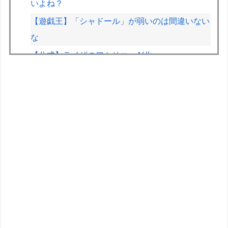
いよね？
【遊戯王】「シャドール」が弱いのは間違いない
な
【公式】ライザのアトリエ、AI化ｗｗｗ
両津勘吉(2026)「こち亀の初版本おじいちゃんが
持ってるかもしれないよ！内容は変わらないから
ね！」
【画像】JKの間で流行ってるこのゲームの正式
名称、誰も知らないｗｗｗｗ
【悲報】印刷会社とトラブルになった絵師、内容
をXに投稿→物議を醸すｗｗｗｗ
【画像】絵師「印刷会社にゴミみたい印刷された
から晒すわ」→お前がクレーマーだと大炎上
フジメディアHDデジタル事業収入が大幅増、