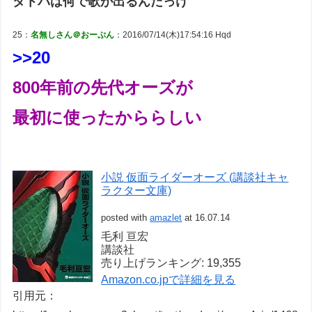
タトバは何で歌が出るんだっけ
25：
名無しさん＠おーぷん
：2016/07/14(木)17:54:16 Hqd
>>20
800年前の先代オーズが
最初に使ったかららしい
小説 仮面ライダーオーズ (講談社キャ
ラクター文庫)
posted with
amazlet
at 16.07.14
毛利 亘宏
講談社
売り上げランキング: 19,355
Amazon.co.jpで詳細を見る
引用元：