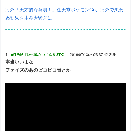
海外「天才的な発明！」任天堂ポケモンGo、海外で思わ
ぬ効果を生み大騒ぎに
4：
■忍法帖【Lv=10,さつじんき,3TX】
：2016/07/13(水)23:37:42 GUK
本当いいよな
ファイズのあのピコピコ音とか