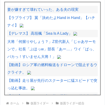
妻が嫌すぎて壊れていった、ある夫の現実
【ラブライブ】 翼「決めたよHand in Hand」【ハチ
ナイ】
【デレマス】 高垣楓「Sea Is A Lady」
大将「何握りやしょう？」Z世代新人「じゃあサーモ
ンで」社長「ぶほっw」部長「あー…」ワイ「ばっ、
バカっ！すいません大将！」
【動画】ロシア軍の燃料輸送をドローンで阻止するウ
クライナ。
【動画】走り屋が先行のスクーターに猛スピードで突
っ込む事故。
【動画】パキスタンの山の麓で撮影された鉄砲水が地
ホーム
仮面ライダー
仮面ライダー総合
獄すぎる。