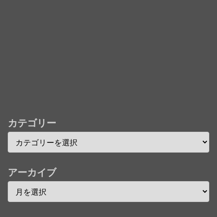
儀」ミュージッククリップ収録。スタジオジブリ作品
で初の「4K UHD」版も発売！！
★【ワートリ】今月新発売!!第27巻まとめ【コメント
欄まとめます】【しばらく固定記事です】
★【ワートリ】今月第241話「遠征選抜試験㊲」第
242話「遠征選抜試験㊳」【コメント欄まとめます】
【しばらく固定記事です】
★【ワートリ】風間隊3人≒忍田単騎くらいのイメー
カテゴリー
ジかな
Powered by livedoor 相互RSS
アーカイブ