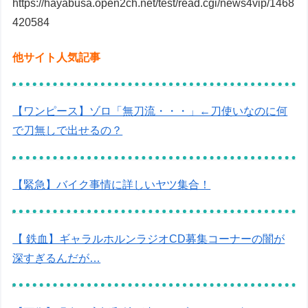
https://hayabusa.open2ch.net/test/read.cgi/news4vip/1468
420584
他サイト人気記事
【ワンピース】ゾロ「無刀流・・・」←刀使いなのに何
で刀無しで出せるの？
【緊急】バイク事情に詳しいヤツ集合！
【 鉄血】ギャラルホルンラジオCD募集コーナーの闇が
深すぎるんだが…