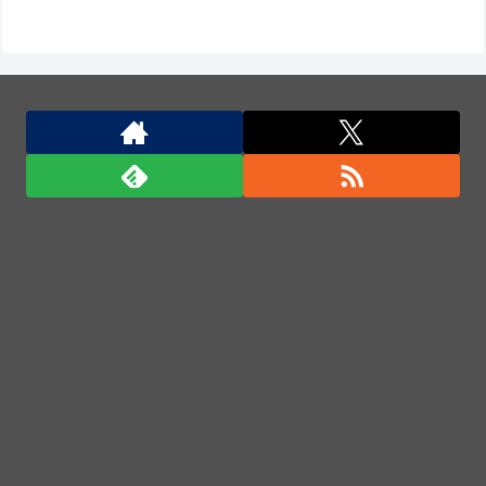
【宮崎】マジ勘弁してほしい。久しぶりに恐ろしい子
供ミサイルを見た。
ポーランド軍、衛生部隊と民間医療従事者が参加した
戦場医療訓練を実施！
商用化目指す光量子コンピューターが稼働 研究拠点
で世界初…産総研など！
「ロシアによるハンティングだ」ドローンがウクライ
ナの民間人を追い回して爆発…ゼレンスキー氏が非
難！
ポーランド軍、衛生部隊と民間医療従事者が参加した
戦場医療訓練を実施！
「君たちはどう生きるか」Blu-ray予約受付開始！ア
フレコ台本や絵コンテ、米津玄師による主題歌「地球