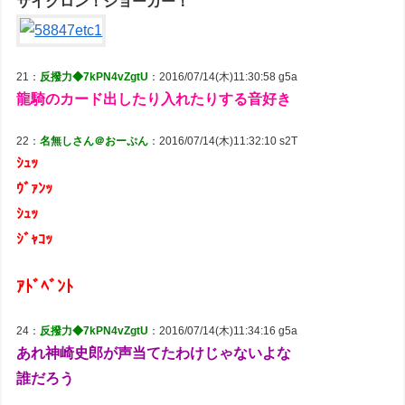
サイクロン！ジョーカー！
21：
反撥力◆7kPN4vZgtU
：2016/07/14(木)11:30:58 g5a
龍騎のカード出したり入れたりする音好き
22：
名無しさん＠おーぷん
：2016/07/14(木)11:32:10 s2T
ｼｭｯ
ｳﾞｧﾝｯ
ｼｭｯ
ｼﾞｬｺｯ
ｱﾄﾞﾍﾞﾝﾄ
24：
反撥力◆7kPN4vZgtU
：2016/07/14(木)11:34:16 g5a
あれ神崎史郎が声当てたわけじゃないよな
誰だろう