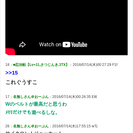
18：
■忍法帖【Lv=11,さつじんき,3TX】
：2016/07/14(木)00:27:29 F1f
>>15
これぐうすこ
17：
名無しさん＠おーぷん
：2016/07/14(木)00:26:35 EI6
Wのベルトが最高だと思うわ
ﾒﾓﾘだけでも遊べるしな。
26：
名無しさん＠おーぷん
：2016/07/14(木)17:55:15 wTj