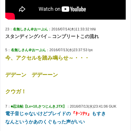
23：
名無しさん＠おーぷん
：2016/07/14(木)11:33:32 hNi
スタンディングバイ←コンプリートこの流れ
5：
名無しさん＠おーぷん
：2016/07/13(水)23:37:53 lyx
今、アクセルを踏み鳴らせ～・・・
デデーン デデーーン
クウガ！
7：
■忍法帖【Lv=10,さつじんき,3TX】
：2016/07/13(水)23:41:06 GUK
電子音じゃないけどブレイドの
『ﾀｰﾝｱｯ』
もすき
なんというかあのくぐもった声がいい