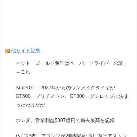
FODのF1配信や外部プラットフォーム向けコン
テンツ販売が好調
【王座戦】広瀬章人九段が藤井聡太六冠に勝ち、
挑戦者に
仏F1記者「アロンソが2年契約延長に向けアスト
他サイト記事
ンマーチンに年間4000万ユーロ（約72.8億円）
ネット「ゴールド免許はペーパードライバーの証」
を要求」
←これ
Powered by livedoor 相互RSS
SuperGT：2027年からのワンメイクタイヤが
GT500→ブリヂストン、GT300→ダンロップに決ま
ったわけだが
ホンダ、営業利益5307億円で過去最高を記録
仏F1記者「アロンソが2年契約延長に向けアストン