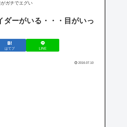
【VTuber】望月ほぐの、10万人記念グッズ
差がガチでエグい
＆ASMRボイス販売開始！『保健室で何も起
イダーがいる・・・目がいっ
こらないはずがない』『嘘だろ…ほぐほ
ぐ…』【8/22(土...
【ホロライブ】社員にビブー好きがいるに違
はてブ
LINE
いない（確信
【艦これ】E5ってゴトとグロワールどっち
2016.07.10
がいいの？
【悲報】ソニーAAA『マーベル闘魂』、賛否
両論の危険領域にｗｗｗｗｗｗ
人気女性ユーチューバーさん、インスタに載
せた写真があまりにも「やりすぎ」と話題に
ｗｗｗｗｗ
【速報】日本の防衛省、ようやく気づいた模