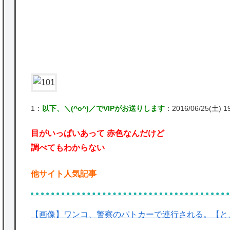
★【ワートリ】対ボーダーに特化とは言うけ
ど
★【ワートリ】2周目も全員でやる隊と分担
でやる隊はそれぞれどの位いるんだろうか特
別課題消化時は別として
P
Powered by livedoor 相互RSS
1：
以下、＼(^o^)／でVIPがお送りします
：2016/06/25(土) 1
目がいっぱいあって 赤色なんだけど
調べてもわからない
他サイト人気記事
【画像】ワンコ、警察のパトカーで連行される。【と