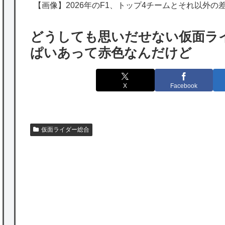
の為替介入再びで海外が大騒ぎ
【画像】2026年のF1、トップ4チームとそれ以外の
韓国人「実は日本経済を支えて生かしている
どうしても思いだせない仮面ラ
のは韓国人である理由がこちら…」→「日本
ぱいあって赤色なんだけど
も感謝してるらしい…（ﾌﾞﾙﾌﾞﾙ」＝韓国の反
応
X
Facebook
海外「日本よ、お前がナンバーワンだ」 熊
本地震直後の日本の対応のスピードに世界が
衝撃
仮面ライダー総合
★【ワートリ】細かい情報まで含めて構成さ
れたキャラの掛け合いだからなぁ（約100人）
★【ワートリ】基本的に最上さんも迅に後事
を託すつもりで黒トリガー化したんじゃねえ
かな。