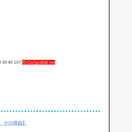
様ｗｗｗｗｗ
八村塁、人種差別的な声に対して「日本で
生まれ日本で育ち日本語話す。誰に何を言わ
れようが日本人」
owered by livedoor 相互RSS
9:30:40.107
ID:Cq7gcdDj0.net
、その理由】