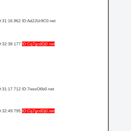
:31:16.962 ID:Ad2JUr9C0.net
9:32:38.177
ID:Cq7gcdDj0.net
:31:17.712 ID:7ixexO6b0.net
9:32:49.795
ID:Cq7gcdDj0.net