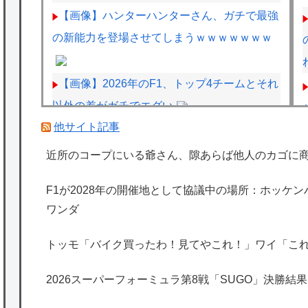
【画像】ハンターハンターさん、ガチで最強
の新能力を登場させてしまうｗｗｗｗｗｗｗ
【画像】2026年のF1、トップ4チームとそれ
以外の差がガチでエグい
他サイト記事
BYDの軽EV「ラッコ」受注が700台超 7月
販売は125台
近所のコープにいる爺さん、隙あらば他人のカゴに
「清掃員」←これって恥ずかしい職業なの？
F1が2028年の開催地として協議中の場所：ホッケ
ワンダ
客「納車式？いいよ」
トッモ「バイク買ったわ！見てやこれ！」ワイ「こ
海外「日本は特別！」日本の地震支援を申し
出たあの親日経営者に海外が大騒ぎ
2026スーパーフォーミュラ第8戦「SUGO」決勝結果
海外「勘弁して！」米国人が最も恐れる日本