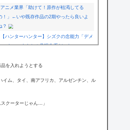
アニメ業界「助けて！原作が枯渇してる
の！」←いや既存作品の2期やったら良いよ
ね？
【ハンターハンター】シズクの念能力「デメ
ちゃん」、まさかの具現化系だったｗｗｗｗ
ワンピース尾田っち「僕とその辺の連載作家
商品を入れようとする
は同じく『漫画家』と呼ばれるけど、それが
ンハイム、タイ、南アフリカ、アルゼンチン、ル
不満で。」
【速報】日本の防衛省、ようやく気づいた模
様ｗｗｗｗｗ
れスクーターじゃん…」
【ホロライブ】急にエッッなイラスト出して
きてびっくりしたで