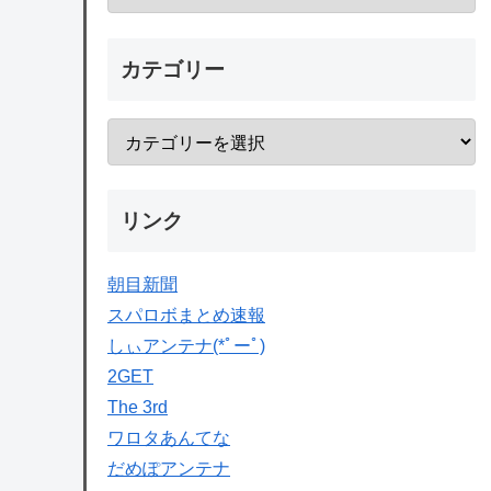
カテゴリー
リンク
朝目新聞
スパロボまとめ速報
しぃアンテナ(*ﾟーﾟ)
2GET
The 3rd
ワロタあんてな
だめぽアンテナ