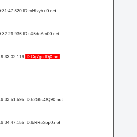
:31:47.520 ID:mHIxyb+i0.net
:32:26.936 ID:sX5doAm00.net
19:33:02.119
ID:Cq7gcdDj0.net
9:33:51.595 ID:h2G8cOQ90.net
9:34:47.155 ID:lbRR5Sop0.net