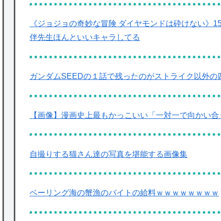
《ジョジョの奇妙な冒険 ダイヤモンドは砕けない》1
伴先生ほんといいキャラしてる
ガンダムSEEDの１話で残ったのがストライク以外
【画像】漫画史上最もかっこいい「一対一で向かい合
自撮りする猫さん達の写真を堪能する画像集
ベーリング海の蟹漁のバイトの給料ｗｗｗｗｗｗｗｗ