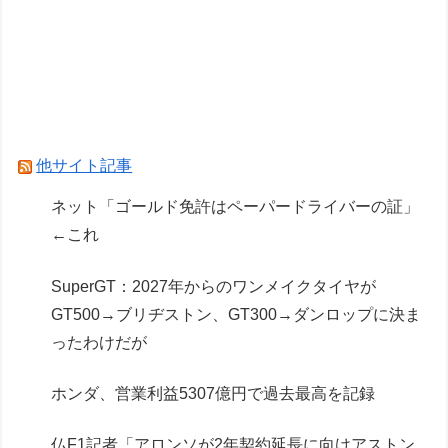
フェルスタッペンとレッドブルの新契約交渉報道
について父親ヨスが否定
レクサスの軽トラとかどうよ
Powered by livedoor 相互RSS
他サイト記事
ネット「ゴールド免許はペーパードライバーの証」
←これ
SuperGT：2027年からのワンメイクタイヤが
GT500→ブリヂストン、GT300→ダンロップに決ま
ったわけだが
ホンダ、営業利益5307億円で過去最高を記録
仏F1記者「アロンソが2年契約延長に向けアストン