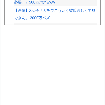
必要」←500万バズwww
【画像】X女子「ガチでこういう彼氏欲しくて息
できん」 2000万バズ
ドラクエのゼシカとかいう人気キャラwww
【画像】JKの間で流行ってるこのゲームの正式
名称、誰も知らないｗｗｗｗ
【悲報】2.5次元VTuber、月8万の部屋を22時以
降会話禁止にされお気持ち表明ｗｗｗｗｗ
【画像】X女子「ガチでこういう彼氏欲しくて息
できん」2000万バズｗｗｗｗ
フジメディアHDデジタル事業収入が大幅増、
FODのF1配信や外部プラットフォーム向けコン
テンツ販売が好調