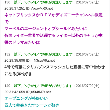
130：
以下、＼(^o^)／でVIPがお送りします
：2016/07/02(土)
20:28:37.251 ID:yVoav/xR0.net
ネットフリックスかＤＴＶかディズニーチャンネル限定
で
マーベルのエージェントオブシールドみたいに
仮面ライダー世界で活躍するライダー以外のキャラが主
役のドラマみたいは
132：
以下、＼(^o^)／でVIPがお送りします
：2016/07/02(土)
20:29:35.898 ID:m4i3suW6a.net
4号で海藤にクリムゾンスマッシュした直後に背中合わせ
になる演出好き
140：
以下、＼(^o^)／でVIPがお送りします
：2016/07/02(土)
20:31:42.059 ID:ju5t4fM7r.net
オープニングが格好いい
四人で拳突きだすシーンが好き