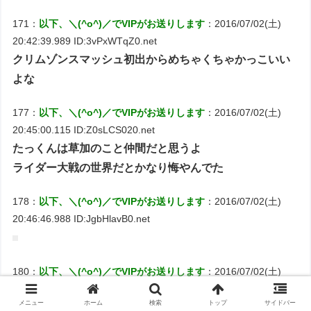
171：
以下、＼(^o^)／でVIPがお送りします
：2016/07/02(土)
20:42:39.989 ID:3vPxWTqZ0.net
クリムゾンスマッシュ初出からめちゃくちゃかっこいい
よな
177：
以下、＼(^o^)／でVIPがお送りします
：2016/07/02(土)
20:45:00.115 ID:Z0sLCS020.net
たっくんは草加のこと仲間だと思うよ
ライダー大戦の世界だとかなり悔やんでた
178：
以下、＼(^o^)／でVIPがお送りします
：2016/07/02(土)
20:46:46.988 ID:JgbHlavB0.net
180：
以下、＼(^o^)／でVIPがお送りします
：2016/07/02(土)
20:48:23.264 ID:13p9EqUE0.net
メニュー
ホーム
検索
トップ
サイドバー
>>178