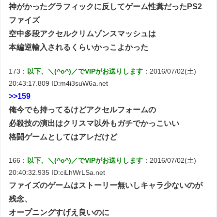
神がかったグラフィックに反してゲーム性糞だったPS2
ファイズ
空中多段アクセルクリムゾンスマッシュは
本編逆輸入されるくらいかっこよかった
173：
以下、＼(^o^)／でVIPがお送りします
：2016/07/02(土)
20:43:17.809 ID:m4i3suW6a.net
>>159
俺今でも持ってるけどアクセルフォームの
必殺技の演出はクリスマ以外もガチでかっこいい
格闘ゲームとしてはアレだけど
166：
以下、＼(^o^)／でVIPがお送りします
：2016/07/02(土)
20:40:32.935 ID:ciLhWrLSa.net
ファイズのゲームはストーリー無いしキャラ少ないのが
残念、
オープニングすげえ良いのに