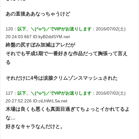
あの直後ああなっちゃうけど
120：
以下、＼(^o^)／でVIPがお送りします
：2016/07/02(土)
20:24:03.667 ID:kyB2ddSYM.net
終盤の尻すぼみ加減はアレだが
それでも平成1期で一番好きな作品だって胸張って言え
る
それだけに4号は涙腺クリムゾンスマッシュされた
127：
以下、＼(^o^)／でVIPがお送りします
：2016/07/02(土)
20:27:52.226 ID:ciLhWrLSa.net
木場は良くも悪くも真面目過ぎてちょっとイかれてるよ
な…
好きなキャラなんだけと。