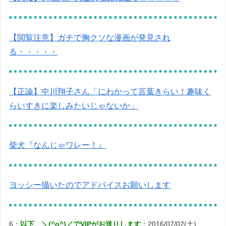
【閲覧注意】ガチで胸クソな漫画が発見され
る・・・・・
【正論】中川翔子さん「にわかって言葉きらい！趣味く
らいすきに楽しみたいじゃないか」
柴犬『なんじゃワレー！』
ヨッシー描いたのでアドバイスお願いします
6：
以下、＼(^o^)／でVIPがお送りします
：2016/07/02(土)