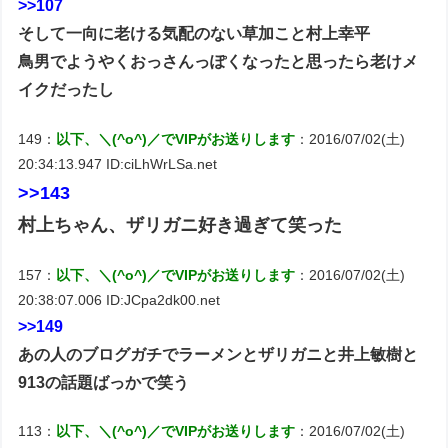
>>107
そして一向に老ける気配のない草加こと村上幸平
鳥男でようやくおっさんっぽくなったと思ったら老けメ
イクだったし
149：
以下、＼(^o^)／でVIPがお送りします
：2016/07/02(土)
20:34:13.947 ID:ciLhWrLSa.net
>>143
村上ちゃん、ザリガニ好き過ぎて笑った
157：
以下、＼(^o^)／でVIPがお送りします
：2016/07/02(土)
20:38:07.006 ID:JCpa2dk00.net
>>149
あの人のブログガチでラーメンとザリガニと井上敏樹と
913の話題ばっかで笑う
113：
以下、＼(^o^)／でVIPがお送りします
：2016/07/02(土)