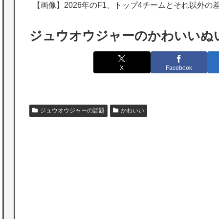
の為替介入再びで海外が大騒ぎ
【画像】2026年のF1、トップ4チームとそれ以外の
韓国人「実は日本経済を支えて生かしている
ジュウオウジャーのかわいいぬ
のは韓国人である理由がこちら…」→「日本
も感謝してるらしい…（ﾌﾞﾙﾌﾞﾙ」＝韓国の反
X
Facebook
応
海外「日本よ、お前がナンバーワンだ」 熊
本地震直後の日本の対応のスピードに世界が
ジュウオウジャーの話題
かわいい
衝撃
★【ワートリ】細かい情報まで含めて構成さ
れたキャラの掛け合いだからなぁ（約100人）
★【ワートリ】基本的に最上さんも迅に後事
を託すつもりで黒トリガー化したんじゃねえ
かな。