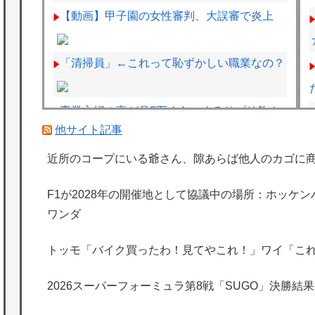
【動画】甲子園の女性審判、大誤審で炎上
「清掃員」←これって恥ずかしい職業なの？
専業主婦の妻が月3万ぐらいするサプリ飲ん
他サイト記事
どるんやが
韓国人、登山しまくっていた…国民の３５％
近所のコープにいる爺さん、隙あらば他人のカゴに
が登山人口
F1が2028年の開催地として協議中の場所：ホッケ
F1のスプリントは何か変えないと面白くな
ワンダ
いよな
トッモ「バイク買ったわ！見てやこれ！」ワイ「こ
海外「日本は特別！」日本の地震支援を申し
出たあの親日経営者に海外が大騒ぎ
2026スーパーフォーミュラ第8戦「SUGO」決勝結果
海外「勘弁して！」米国人が最も恐れる日本