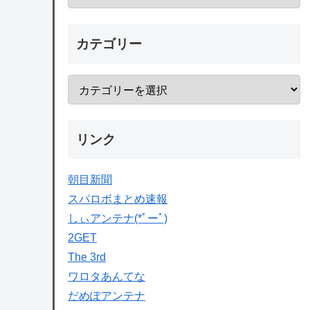
カテゴリー
リンク
朝目新聞
スパロボまとめ速報
しぃアンテナ(*ﾟーﾟ)
2GET
The 3rd
ワロタあんてな
だめぽアンテナ