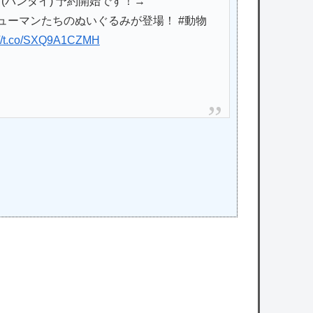
(バンダイ) 予約開始です！→
ューマンたちのぬいぐるみが登場！ #動物
://t.co/SXQ9A1CZMH