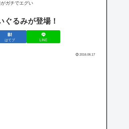
店！ライバル店の登場に何も起こらないわけ
差がガチでエグい
がなく…！？
いぐるみが登場！
【ホロライブ】メイドインアビスまじか、カ
リオペすげえな
はてブ
LINE
【艦これ】E5ってゴトとグロワールどっち
がいいの？
2016.06.17
【艦これ】ポニー黒潮 他
【さすソニー】ソニーのスパイダーマン、一
瞬で興行収入2000億円突破…アニメ漫画が世
界一人気とはなんだったのか
悠仁様、友達とテントを設営し笑顔で「悠
仁と呼んで」ｗｗｗｗｗｗｗｗ
【速報】日本の防衛省、ようやく気づいた模
様ｗｗｗｗｗ