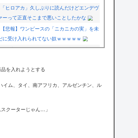
「ヒロアカ」久しぶりに読んだけどエンデヴ
ァーって正直そこまで悪いことしたかな
【悲報】ワンピースの「ニカニカの実」を未
だに受け入れられてない奴ｗｗｗｗｗ
漫画家「ラストまでガチガチに話作り込んで
から連載はじめるか」←これがいない理
由！！
商品を入れようとする
【悲報】岡本和真さん(30)、無事にMLBに攻
ンハイム、タイ、南アフリカ、アルゼンチン、ル
略される・・・・・・
【ホロライブ】ラプ様、スロットで456確の
れスクーターじゃん…」
かぐや様をぶん回すも吸われて絶望 ← 初ヴヴ
ヴのママは2000枚プラス
【にじさんじ】酒寄、「けんチャイ」に来