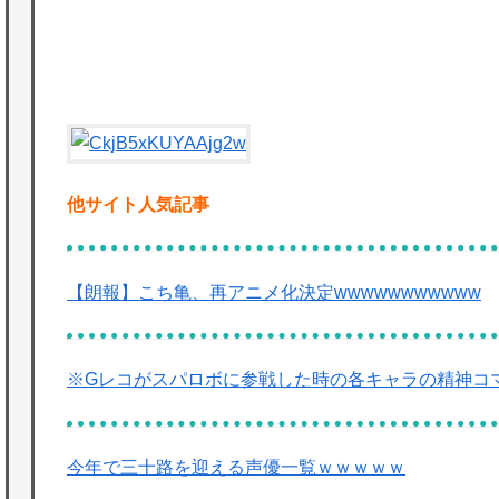
★【ワートリ】対ボーダーに特化とは言うけ
P
ど
★【ワートリ】2周目も全員でやる隊と分担
でやる隊はそれぞれどの位いるんだろうか特
別課題消化時は別として
他サイト人気記事
Powered by livedoor 相互RSS
【朗報】こち亀、再アニメ化決定wwwwwwwwwww
※Gレコがスパロボに参戦した時の各キャラの精神コ
今年で三十路を迎える声優一覧ｗｗｗｗｗ