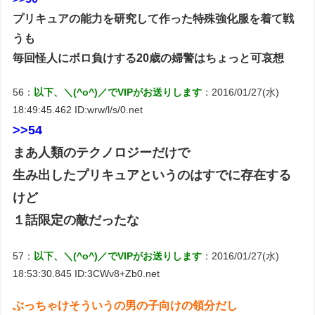
プリキュアの能力を研究して作った特殊強化服を着て戦
うも
毎回怪人にボロ負けする20歳の婦警はちょっと可哀想
56：
以下、＼(^o^)／でVIPがお送りします
：2016/01/27(水)
18:49:45.462 ID:wrw/l/s/0.net
>>54
まあ人類のテクノロジーだけで
生み出したプリキュアというのはすでに存在する
けど
１話限定の敵だったな
57：
以下、＼(^o^)／でVIPがお送りします
：2016/01/27(水)
18:53:30.845 ID:3CWv8+Zb0.net
ぶっちゃけそういうの男の子向けの領分だし