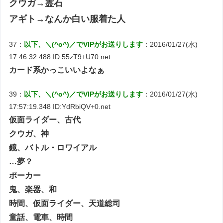
クウガ→霊石
アギト→なんか白い服着た人
37：
以下、＼(^o^)／でVIPがお送りします
：2016/01/27(水)
17:46:32.488 ID:55zT9+U70.net
カード系かっこいいよなぁ
39：
以下、＼(^o^)／でVIPがお送りします
：2016/01/27(水)
17:57:19.348 ID:YdRbiQV+0.net
仮面ライダー、古代
クウガ、神
鏡、バトル・ロワイアル
…夢？
ポーカー
鬼、楽器、和
時間、仮面ライダー、天道総司
童話、電車、時間