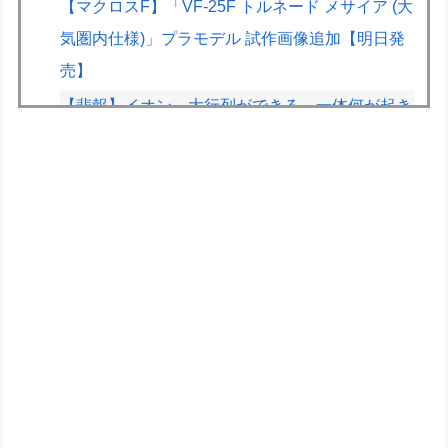
【マクロスF】「VF-25F トルネード メサイア (大
気圏内仕様)」プラモデル 試作画像追加【明日発
売】
【悲報】イオン、大行列ができる…一体何が起き
てるんだ？ｗｗｗｗ
【悲報】ウミガメの赤ちゃんを放流した人、最悪
の行動だと叩かれるｗｗｗｗ
【悲報】ジャンプグッズ43億キャンセルおばさ
ん、ご尊顔が公開されるｗｗｗｗ
ちいかわ、モモンガが死ぬとかいうアホな考察
【朗報】ファイアーエムブレムさん、ついにキャ
ラ成長率がゲーム内で見れるようになる
【急募】デブが主人公のゲームにありがちな事
群馬・栃木←コンビ感あるよな