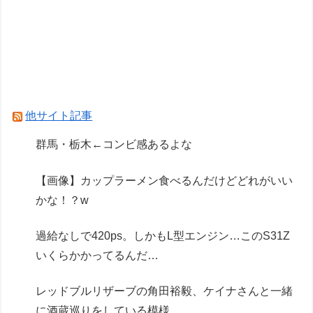
全国を旅行で周るのが趣味の奴でも最後まで残っ
てそうな都道府県ってどこ？？？
【緊急】つけ麺
WWWWWWWWWWWWWWWWWWWWWW
他サイト記事
Powered by livedoor 相互RSS
群馬・栃木←コンビ感あるよな
【画像】カップラーメン食べるんだけどどれがいい
かな！？w
過給なしで420ps。しかもL型エンジン…このS31Z
いくらかかってるんだ…
レッドブルリザーブの角田裕毅、ケイナさんと一緒
に酒蔵巡りをしている模様