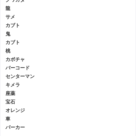
龍
サメ
カブト
鬼
カブト
桃
カボチャ
バーコード
センターマン
キメラ
座薬
宝石
オレンジ
車
パーカー