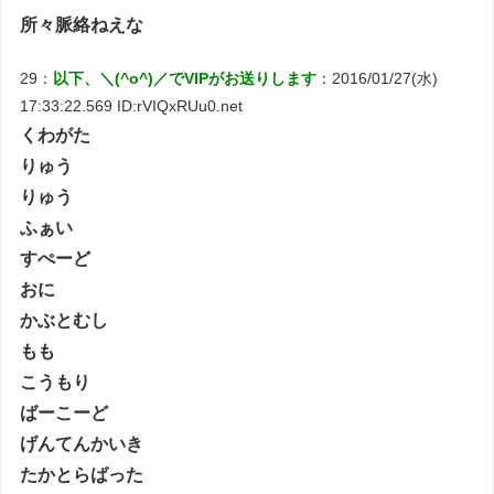
所々脈絡ねえな
29：
以下、＼(^o^)／でVIPがお送りします
：2016/01/27(水)
17:33:22.569 ID:rVIQxRUu0.net
くわがた
りゅう
りゅう
ふぁい
すぺーど
おに
かぶとむし
もも
こうもり
ばーこーど
げんてんかいき
たかとらばった