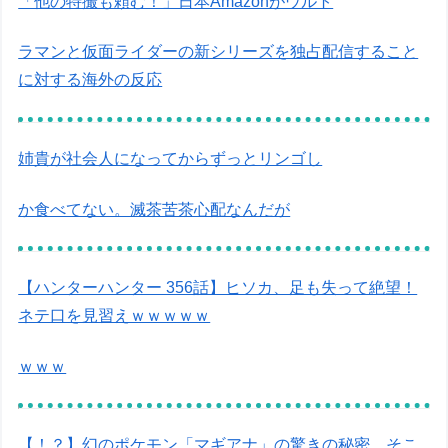
「他の特撮も頼む！」日本Amazonがウルト
ラマンと仮面ライダーの新シリーズを独占配信すること
に対する海外の反応
姉貴が社会人になってからずっとリンゴし
か食べてない。滅茶苦茶心配なんだが
【ハンターハンター 356話】ヒソカ、足も失って絶望！
ネテ口を見習えｗｗｗｗｗ
ｗｗｗ
【！？】幻のポケモン「マギアナ」の驚きの秘密 そこ