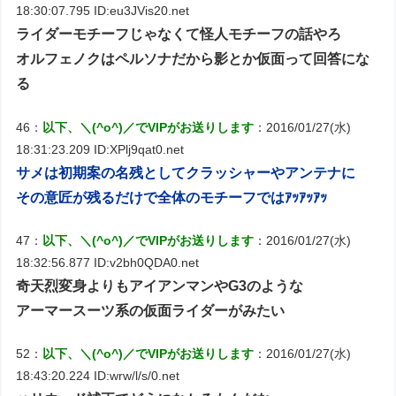
18:30:07.795 ID:eu3JVis20.net
ライダーモチーフじゃなくて怪人モチーフの話やろ
オルフェノクはペルソナだから影とか仮面って回答にな
る
46：
以下、＼(^o^)／でVIPがお送りします
：2016/01/27(水)
18:31:23.209 ID:XPlj9qat0.net
サメは初期案の名残としてクラッシャーやアンテナに
その意匠が残るだけで全体のモチーフではｱｯｱｯｱｯ
47：
以下、＼(^o^)／でVIPがお送りします
：2016/01/27(水)
18:32:56.877 ID:v2bh0QDA0.net
奇天烈変身よりもアイアンマンやG3のような
アーマースーツ系の仮面ライダーがみたい
52：
以下、＼(^o^)／でVIPがお送りします
：2016/01/27(水)
18:43:20.224 ID:wrw/l/s/0.net