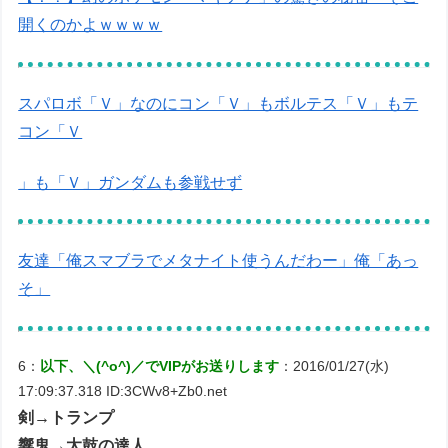
開くのかよｗｗｗｗ
スパロボ「Ｖ」なのにコン「Ｖ」もボルテス「Ｖ」もテ
コン「Ｖ
」も「Ｖ」ガンダムも参戦せず
友達「俺スマブラでメタナイト使うんだわー」俺「あっ
そ」
6：
以下、＼(^o^)／でVIPがお送りします
：2016/01/27(水)
17:09:37.318 ID:3CWv8+Zb0.net
剣→トランプ
響鬼→太鼓の達人