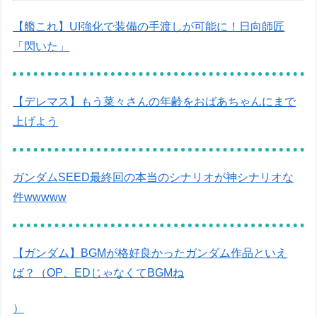
【艦これ】UI強化で装備の手渡しが可能に！日向師匠
「閃いた」
【デレマス】もう菜々さんの年齢をおばあちゃんにまで
上げよう
ガンダムSEED最終回の本当のシナリオが神シナリオな
件wwwww
【ガンダム】BGMが格好良かったガンダム作品といえ
ば？（OP、EDじゃなくてBGMね
）