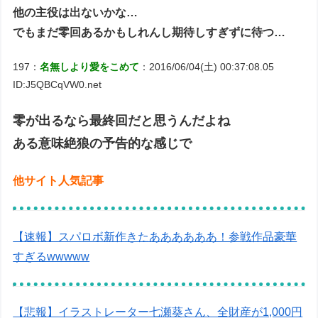
他の主役は出ないかな…
でもまだ零回あるかもしれんし期待しすぎずに待つ…
197：
名無しより愛をこめて
：2016/06/04(土) 00:37:08.05
ID:J5QBCqVW0.net
零が出るなら最終回だと思うんだよね
ある意味絶狼の予告的な感じで
他サイト人気記事
【速報】スパロボ新作きたああああああ！参戦作品豪華
すぎるwwwww
【悲報】イラストレーター七瀬葵さん、全財産が1,000円