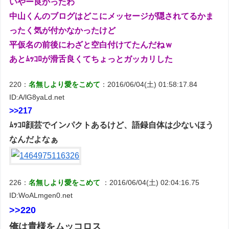
いやー良かったわ
中山くんのブログはどこにメッセージが隠されてるかま
ったく気が付かなかったけど
平仮名の前後にわざと空白付けてたんだねｗ
あとﾑｯｺﾛが滑舌良くてちょっとガッカリした
220：
名無しより愛をこめて
：2016/06/04(土) 01:58:17.84
ID:A/lG8yaLd.net
>>217
ﾑｯｺﾛ顔芸でインパクトあるけど、語録自体は少ないほう
なんだよなぁ
226：
名無しより愛をこめて
：2016/06/04(土) 02:04:16.75
ID:WoALmgen0.net
>>220
俺は貴様をムッコロス