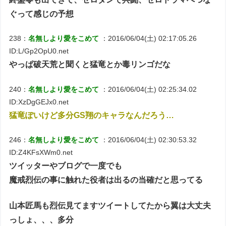
ぐって感じの予想
238：
名無しより愛をこめて
：2016/06/04(土) 02:17:05.26
ID:L/Gp2OpU0.net
やっぱ破天荒と聞くと猛竜とか毒リンゴだな
240：
名無しより愛をこめて
：2016/06/04(土) 02:25:34.02
ID:XzDgGEJx0.net
猛竜ぽいけど多分GS翔のキャラなんだろう…
246：
名無しより愛をこめて
：2016/06/04(土) 02:30:53.32
ID:Z4KFsXWm0.net
ツイッターやブログで一度でも
魔戒烈伝の事に触れた役者は出るの当確だと思ってる
山本匠馬も烈伝見てますツイートしてたから翼は大丈夫
っしょ、、、多分