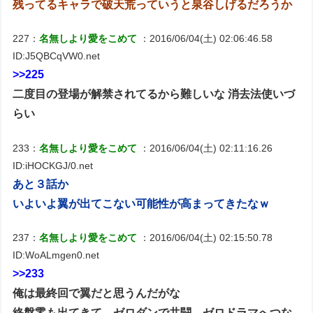
残ってるキャラで破天荒っていうと泉谷しげるだろうか
227：
名無しより愛をこめて
：2016/06/04(土) 02:06:46.58
ID:J5QBCqVW0.net
>>225
二度目の登場が解禁されてるから難しいな 消去法使いづ
らい
233：
名無しより愛をこめて
：2016/06/04(土) 02:11:16.26
ID:iHOCKGJ/0.net
あと３話か
いよいよ翼が出てこない可能性が高まってきたなｗ
237：
名無しより愛をこめて
：2016/06/04(土) 02:15:50.78
ID:WoALmgen0.net
>>233
俺は最終回で翼だと思うんだがな
終盤零も出てきて、ゼロダンで共闘、ゼロドラマへつな