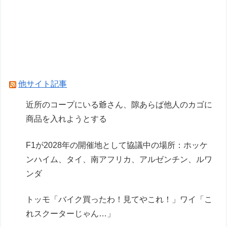
【ガンプラ】PGU νガンダム、4割引きの店舗が
現れる…安いけど置く場所が…
Powered by livedoor 相互RSS
他サイト記事
近所のコープにいる爺さん、隙あらば他人のカゴに
商品を入れようとする
F1が2028年の開催地として協議中の場所：ホッケ
ンハイム、タイ、南アフリカ、アルゼンチン、ルワ
ンダ
トッモ「バイク買ったわ！見てやこれ！」ワイ「こ
れスクーターじゃん…」