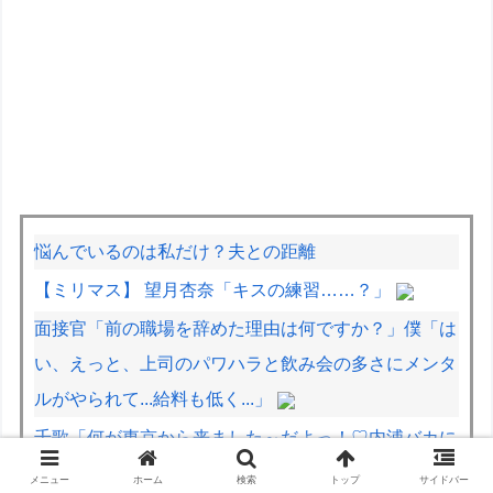
悩んでいるのは私だけ？夫との距離
【ミリマス】 望月杏奈「キスの練習……？」
面接官「前の職場を辞めた理由は何ですか？」僕「は
い、えっと、上司のパワハラと飲み会の多さにメンタ
ルがやられて...給料も低く...」
千歌「何が東京から来ました～だよっ！♡内浦バカに
してんのかっ！♡」パンパン
メニュー
ホーム
検索
トップ
サイドバー