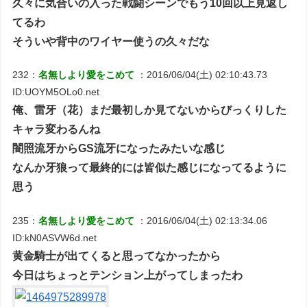
久々に気合いの入った戦闘シーンでもう10回以上見返し
てるわ
そういや背中のワイヤー使うの久々だな
232：
名無しより愛をこめて
：2016/06/04(土) 02:10:43.73
ID:UOYM5OLo0.net
俺、雷牙（花）まだ最初しか見てないからびっくりした
キャラ変わるんね
闇照流牙からGS流牙になったみたいな感じ
なんか牙狼って最終的には皆似た感じになってるように
思う
235：
名無しより愛をこめて
：2016/06/04(土) 02:13:34.06
ID:kN0ASVW6d.net
黄金騎士が出てくると思ってなかったから
今日はちょっとテンション上がってしまったわ