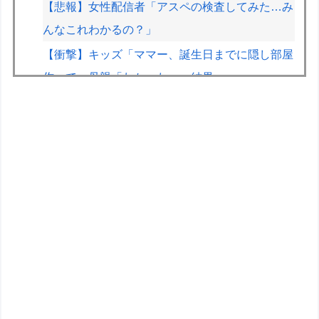
【悲報】女性配信者「アスペの検査してみた…み
んなこれわかるの？」
【衝撃】キッズ「ママー、誕生日までに隠し部屋
作って」母親「わかった」→結果ｗｗｗｗ
【動画】甲子園の女性審判、大誤審で炎上
きまぐれオレンジロードみたいな青春を送りたい
なっっっっ
家庭用ゲーム機ビジネスって完全に破綻したよな
【遊戯王】コレが銀アイコン持ちの考える今の
tierらしいね
これは使える…って模型工具ある？
結局ガンプラのブランドでRGが一番ハズレがな
いよね？