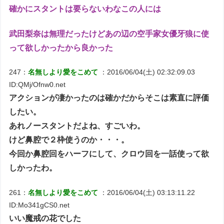
確かにスタントは要らないわなこの人には
武田梨奈は無理だったけどあの辺の空手家女優牙狼に使
って欲しかったから良かった
247：
名無しより愛をこめて
：2016/06/04(土) 02:32:09.03
ID:QMj/Ofnw0.net
アクションが凄かったのは確かだからそこは素直に評価
したい。
あれノースタントだよね、すごいわ。
けど鼻腔で２枠使うのか・・・。
今回か鼻腔回をハーフにして、クロウ回を一話使って欲
しかったわ。
261：
名無しより愛をこめて
：2016/06/04(土) 03:13:11.22
ID:Mo341gCS0.net
いい魔戒の花でした