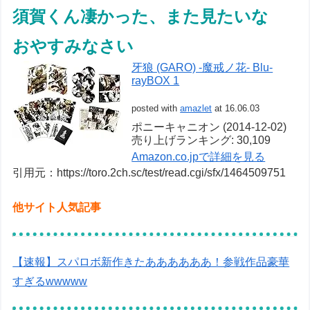
須賀くん凄かった、また見たいな
おやすみなさい
牙狼 (GARO) -魔戒ノ花- Blu-
rayBOX 1
posted with
amazlet
at 16.06.03
ポニーキャニオン (2014-12-02)
売り上げランキング: 30,109
Amazon.co.jpで詳細を見る
引用元：https://toro.2ch.sc/test/read.cgi/sfx/1464509751
他サイト人気記事
【速報】スパロボ新作きたああああああ！参戦作品豪華
すぎるwwwww