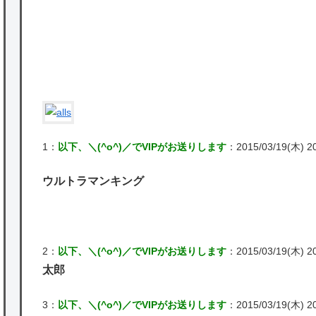
かな。
★【ワートリ】対ボーダーに特化とは言うけ
ど
★【ワートリ】2周目も全員でやる隊と分担
でやる隊はそれぞれどの位いるんだろうか特
別課題消化時は別として
P
1：
以下、＼(^o^)／でVIPがお送りします
：2015/03/19(木) 20
Powered by livedoor 相互RSS
ウルトラマンキング
2：
以下、＼(^o^)／でVIPがお送りします
：2015/03/19(木) 20
太郎
3：
以下、＼(^o^)／でVIPがお送りします
：2015/03/19(木) 20: