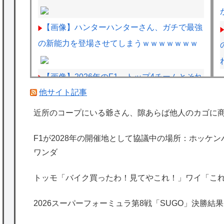
【画像】ハンターハンターさん、ガチで最強
の新能力を登場させてしまうｗｗｗｗｗｗｗ
【画像】2026年のF1、トップ4チームとそれ
他サイト記事
以外の差がガチでエグい
BYDの軽EV「ラッコ」受注が700台超 7月
近所のコープにいる爺さん、隙あらば他人のカゴに
販売は125台
F1が2028年の開催地として協議中の場所：ホッケ
「清掃員」←これって恥ずかしい職業なの？
ワンダ
客「納車式？いいよ」
トッモ「バイク買ったわ！見てやこれ！」ワイ「こ
海外「日本は特別！」日本の地震支援を申し
2026スーパーフォーミュラ第8戦「SUGO」決勝結果
出たあの親日経営者に海外が大騒ぎ