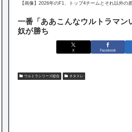
海外「勘弁して！」米国人が最も恐れる日本
【画像】2026年のF1、トップ4チームとそれ以外の
の為替介入再びで海外が大騒ぎ
一番「ああこんなウルトラマン
韓国人「実は日本経済を支えて生かしている
奴が勝ち
のは韓国人である理由がこちら…」→「日本
も感謝してるらしい…（ﾌﾞﾙﾌﾞﾙ」＝韓国の反
X
Facebook
応
海外「日本よ、お前がナンバーワンだ」 熊
本地震直後の日本の対応のスピードに世界が
ウルトラシリーズ総合
ネタスレ
衝撃
★【ワートリ】細かい情報まで含めて構成さ
れたキャラの掛け合いだからなぁ（約100人）
★【ワートリ】基本的に最上さんも迅に後事
を託すつもりで黒トリガー化したんじゃねえ