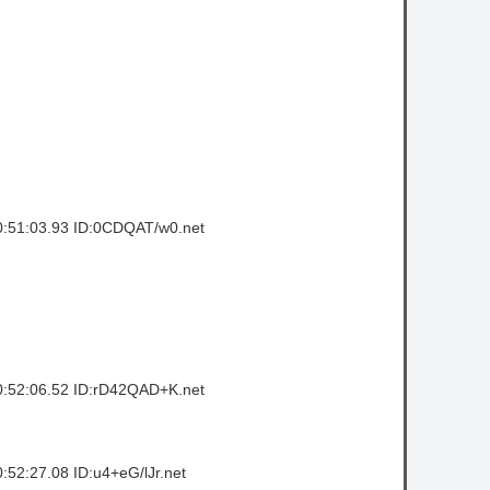
【速報】日本の防衛省、ようやく気づいた模
様ｗｗｗｗｗ
八村塁、人種差別的な声に対して「日本で
生まれ日本で育ち日本語話す。誰に何を言わ
れようが日本人」
owered by livedoor 相互RSS
:51:03.93 ID:0CDQAT/w0.net
:52:06.52 ID:rD42QAD+K.net
52:27.08 ID:u4+eG/lJr.net