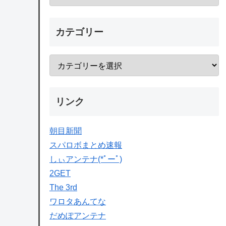
カテゴリー
リンク
朝目新聞
スパロボまとめ速報
しぃアンテナ(*ﾟーﾟ)
2GET
The 3rd
ワロタあんてな
だめぽアンテナ