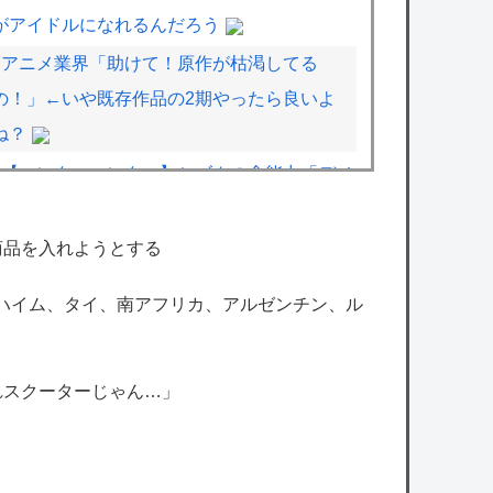
がアイドルになれるんだろう
アニメ業界「助けて！原作が枯渇してる
の！」←いや既存作品の2期やったら良いよ
ね？
【ハンターハンター】シズクの念能力「デメ
ちゃん」、まさかの具現化系だったｗｗｗｗ
商品を入れようとする
ワンピース尾田っち「僕とその辺の連載作家
ンハイム、タイ、南アフリカ、アルゼンチン、ル
は同じく『漫画家』と呼ばれるけど、それが
不満で。」
【速報】日本の防衛省、ようやく気づいた模
れスクーターじゃん…」
様ｗｗｗｗｗ
【ホロライブ】急にエッッなイラスト出して