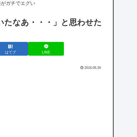
きてびっくりしたで
差がガチでエグい
【VTuber】望月ほぐの、10万人記念グッズ
いたなあ・・・」と思わせた
＆ASMRボイス販売開始！『保健室で何も起
こらないはずがない』『嘘だろ…ほぐほ
ぐ…』【8/22(土...
はてブ
LINE
【ホロライブ】社員にビブー好きがいるに違
いない（確信
2016.05.26
【艦これ】E5ってゴトとグロワールどっち
がいいの？
【悲報】ソニーAAA『マーベル闘魂』、賛否
両論の危険領域にｗｗｗｗｗｗ
人気女性ユーチューバーさん、インスタに載
せた写真があまりにも「やりすぎ」と話題に
ｗｗｗｗｗ