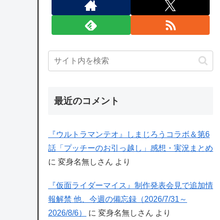
最近のコメント
『ウルトラマンテオ』しまじろうコラボ＆第6
話「プッチーのお引っ越し」感想・実況まとめ
に
変身名無しさん
より
『仮面ライダーマイス』制作発表会見で追加情
報解禁 他、今週の備忘録（2026/7/31～
2026/8/6）
に
変身名無しさん
より