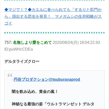
◆マジで！？◆カエルに食べられても「するりと肛門か
ら」脱出する昆虫を発見！ マメガムシの生存戦略がス
ゴイ
757:
名無しより愛をこめて
2020/08/24(月) 18:04:22.93
ID:puWHcCDEa
デルタライズクロー
円谷プロダクション
@tsuburayaprod
闇を飲み込め、黄金の嵐！
神秘なる最強の姿「ウルトラマンゼット デルタ