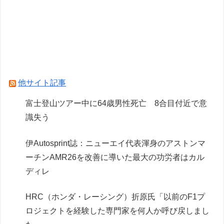
【シャニマス】人魚姫の世界に迷い込んだらどん
な人が助けてくれたか、をアイドルの誕生日で見
たら
Powered by livedoor 相互RSS
他サイト記事
富士登山ツアー中に64歳男性死亡 8合目付近で意
識失う
伊Autosprint誌：ニューエイ代表渾身のアストンマ
ーチンAMR26を改善に導いた最大の功労者はカル
ディレ
HRC（ホンダ・レーシング）折原氏「以前のF1プ
ロジェクトを経験した専門家を何人か呼び戻しまし