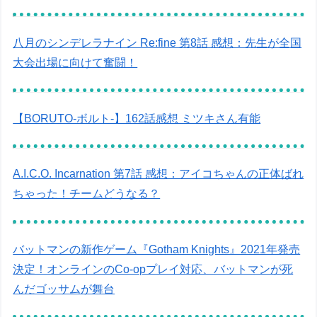
八月のシンデレラナイン Re:fine 第8話 感想：先生が全国
大会出場に向けて奮闘！
【BORUTO-ボルト-】162話感想 ミツキさん有能
A.I.C.O. Incarnation 第7話 感想：アイコちゃんの正体ばれ
ちゃった！チームどうなる？
バットマンの新作ゲーム『Gotham Knights』2021年発売
決定！オンラインのCo-opプレイ対応、バットマンが死
んだゴッサムが舞台