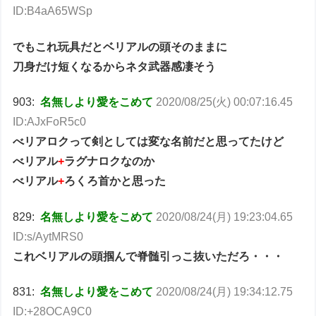
ID:B4aA65WSp
でもこれ玩具だとベリアルの頭そのままに
刀身だけ短くなるからネタ武器感凄そう
903:
名無しより愛をこめて
2020/08/25(火) 00:07:16.45
ID:AJxFoR5c0
べリアロクって剣としては変な名前だと思ってたけど
べリアル
+
ラグナロクなのか
べリアル
+
ろくろ首かと思った
829:
名無しより愛をこめて
2020/08/24(月) 19:23:04.65
ID:s/AytMRS0
これベリアルの頭掴んで脊髄引っこ抜いただろ・・・
831:
名無しより愛をこめて
2020/08/24(月) 19:34:12.75
ID:+28OCA9C0