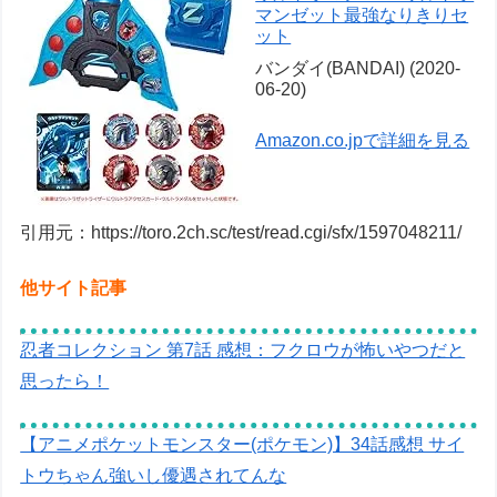
マンゼット最強なりきりセ
ット
バンダイ(BANDAI) (2020-
06-20)
Amazon.co.jpで詳細を見る
引用元：https://toro.2ch.sc/test/read.cgi/sfx/1597048211/
他サイト記事
忍者コレクション 第7話 感想：フクロウが怖いやつだと
思ったら！
【アニメポケットモンスター(ポケモン)】34話感想 サイ
トウちゃん強いし優遇されてんな