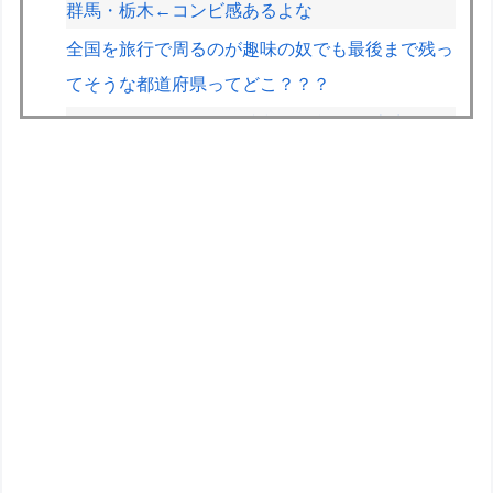
群馬・栃木←コンビ感あるよな
全国を旅行で周るのが趣味の奴でも最後まで残っ
てそうな都道府県ってどこ？？？
コルトン・ハータのF1参戦の可能性が消滅した
らしい
【悲報】黒人、卑怯すぎて炎上するｗｗｗｗ
【悲報】ライター「ちいかわが反社とコラボして
た」ﾊﾟｼｬｯ
【速報】とある魔術の禁書目録、最新刊でヒロイ
ン戦争決着wwwwwwwwwwwww
【遊戯王】1億DL記念「福引」の格差ヤバくな
い！？
キメラって倫理観無くせば普通に作れるんか？