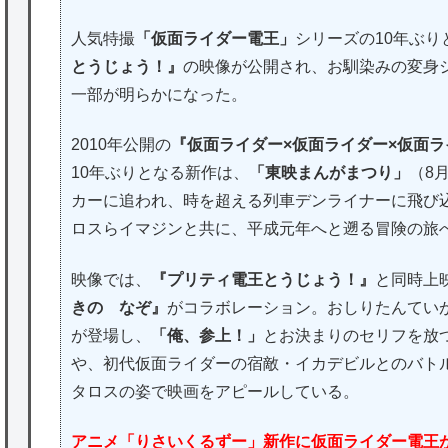
人気特撮
「仮面ライダー電王」
シリーズの10年ぶり
とうじょう！』
の映像が公開され、お馴染みの変身
一部が明らかになった。
2010年公開の
『仮面ライダー×仮面ライダー×仮面ライダ
10年ぶりとなる新作は、
「東映まんがまつり」
（8
カーに追われ、時を超える列車デンライナーに飛び
ロスらイマジンと共に、平成元年へと遡る冒険の旅
映像では、
『プリティ電王とうじょう！』
と同時上
きの なぞ』
がコラボレーション。おしりたんてい
が登場し、
「俺、参上！」
とお決まりのセリフを放
や、初代仮面ライダーの宿敵・イカデビルとのバト
タロスの姿で映画をアピールしている。
アニメ「りさいくるずー」新作に仮面ライダー電