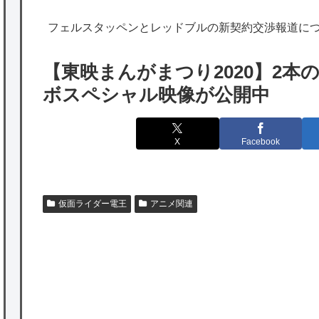
海外「勘弁して！」米国人が最も恐れる日本
フェルスタッペンとレッドブルの新契約交渉報道に
の為替介入再びで海外が大騒ぎ
韓国人「実は日本経済を支えて生かしている
【東映まんがまつり2020】2
のは韓国人である理由がこちら…」→「日本
ボスペシャル映像が公開中
も感謝してるらしい…（ﾌﾞﾙﾌﾞﾙ」＝韓国の反
応
X
Facebook
海外「日本よ、お前がナンバーワンだ」 熊
本地震直後の日本の対応のスピードに世界が
衝撃
仮面ライダー電王
アニメ関連
★【ワートリ】細かい情報まで含めて構成さ
れたキャラの掛け合いだからなぁ（約100人）
★【ワートリ】基本的に最上さんも迅に後事
を託すつもりで黒トリガー化したんじゃねえ