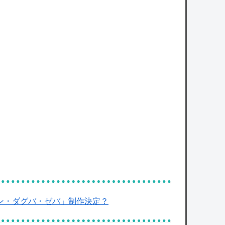
カープ新井監督が7回3失点の森翔平に喝「殻
を破ってほしい」【監督談話】
owered by livedoor 相互RSS
ガ「ン・ダグバ・ゼバ」制作決定？