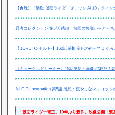
【食玩】「装動 仮面ライダーゼロワン AI 10」ラ
忍者コレクション 第5話 感想：前回の教訓からどっ
【BORUTO-ボルト-】160話感想 変化の術ってよく
《ミュークルドリーミー》15話感想・画像 浴衣だ！
A.I.C.O. Incarnation 第5話 感想：癒やし
「仮面ライダー電王」10年ぶり新作、映像公開！変