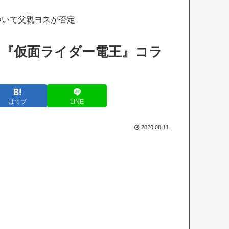
【艦これ】みんなもう終わってそうだから聞
ついて父親ヨスが否定
くんだけど E3-2ってサブの穴が空いてないダ
イハツ駆逐並べて 高速＋とかしてるとアホほ
本の『仮面ライダー電王』コラ
ど時間かかる？
【艦これ】差し入れゴトさん 他
【艦これ】ムラクモウサギ 他
はてブ
LINE
【デレマス×仮面ライダー】仮面ライダーバ
ロンＰ第１話「始まりの巫女」
2020.08.11
【アイマス】アイドルが弁当を作ると必ず入
ってそうなおかず
【学マス】「クライアイ」のMVが公開
【悲報】侍ジャパン「監督やって」イチロ
ー・松井秀喜「いやです」侍「しゃーない井
口でええか…」