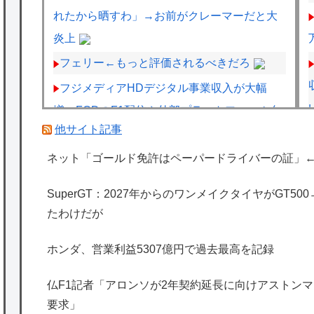
れたから晒すわ」→お前がクレーマーだと大
炎上
フェリー←もっと評価されるべきだろ
フジメディアHDデジタル事業収入が大幅
増、FODのF1配信や外部プラットフォーム向
他サイト記事
けコンテンツ販売が好調
【王座戦】広瀬章人九段が藤井聡太六冠に勝
ネット「ゴールド免許はペーパードライバーの証」
ち、挑戦者に
SuperGT：2027年からのワンメイクタイヤがGT5
仏F1記者「アロンソが2年契約延長に向けア
たわけだが
ストンマーチンに年間4000万ユーロ（約72.8
億円）を要求」
ホンダ、営業利益5307億円で過去最高を記録
海外「日本は特別！」日本の地震支援を申し
仏F1記者「アロンソが2年契約延長に向けアストンマー
出たあの親日経営者に海外が大騒ぎ
要求」