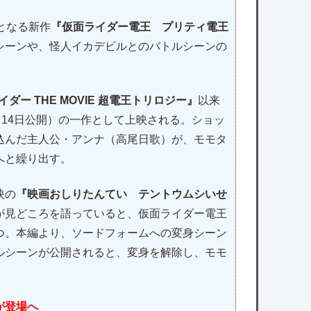
となる新作
『仮面ライダー電王 プリティ電王
シーンや、怪人イカデビルとのバトルシーンの
ー THE MOVIE 超電王トリロジー』
以来
月14日公開）の一作として上映される。ショッ
込んだ主人公・アンナ（高尾日歌）が、モモタ
へと繰り出す。
映の
『映画おしりたんてい テントウムシいせ
が見どころを語っていると、仮面ライダー電王
つ。本編より、ソードフォームへの変身シーン
ルシーンが公開されると、変身を解除し、モモ
王が登場へ