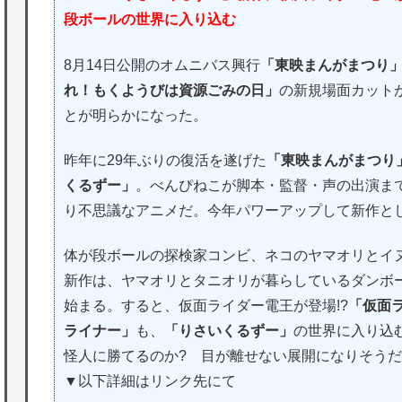
段ボールの世界に入り込む
8月14日公開のオムニバス興行
「東映まんがまつり
れ！もくようびは資源ごみの日」
の新規場面カット
とが明らかになった。
昨年に29年ぶりの復活を遂げた
「東映まんがまつり
くるずー」
。べんぴねこが脚本・監督・声の出演ま
り不思議なアニメだ。今年パワーアップして新作と
体が段ボールの探検家コンビ、ネコのヤマオリとイ
新作は、ヤマオリとタニオリが暮らしているダンボ
始まる。すると、仮面ライダー電王が登場!?
「仮面
ライナー」
も、
「りさいくるずー」
の世界に入り込
怪人に勝てるのか? 目が離せない展開になりそうだ
▼以下詳細はリンク先にて