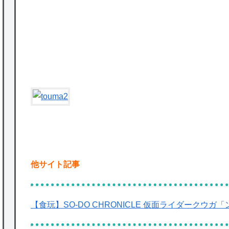
かな。
★【ワートリ】対ボーダーに特化とは言うけ
ど
P
★【ワートリ】2周目も全員でやる隊と分担
でやる隊はそれぞれどの位いるんだろうか特
別課題消化時は別として
Powered by livedoor 相互RSS
他サイト記事
【食玩】SO-DO CHRONICLE 仮面ライダークウ