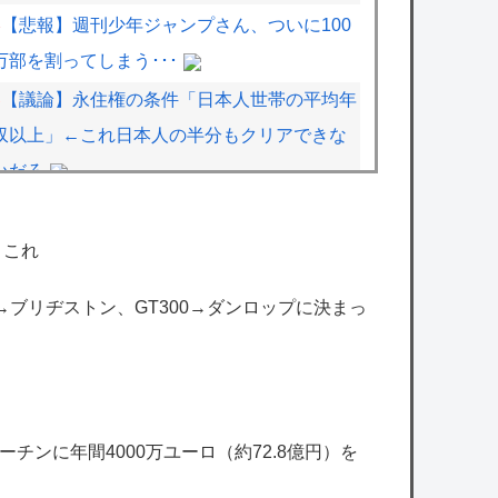
【悲報】週刊少年ジャンプさん、ついに100
万部を割ってしまう･･･
【議論】永住権の条件「日本人世帯の平均年
収以上」←これ日本人の半分もクリアできな
いだろ
【VTuber】千羽師匠、Grokに自分の気持ち
悪いツイート聞くやつやってるのかなって思
←これ
ったら相手鴨神やんけ
00→ブリヂストン、GT300→ダンロップに決まっ
【ホロライブ】うーん実にラミィ
【にじさんじ】四季凪、VTuber昔話『竹取
物語』を公開「発売元の会社が閉鎖している
数十年前のレトロゲームの配信許諾を持って
チンに年間4000万ユーロ（約72.8億円）を
きてください」