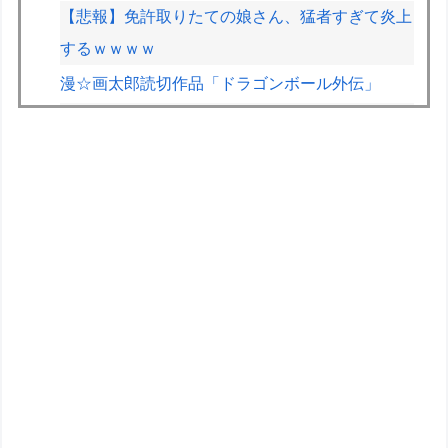
【悲報】免許取りたての娘さん、猛者すぎて炎上
するｗｗｗｗ
漫☆画太郎読切作品「ドラゴンボール外伝」
上条当麻さん、女子寮暮らしwwwwww
【画像】70過ぎてからドラクエ10を始めた父が
急逝→娘が活動記録を開示ｗｗｗ
【画像】2026年のF1、トップ4チームとそれ以外
の差がガチでエグい
先代猫（三毛）は毎晩布団に入ってきたが、時々
意地悪して 肩の部分ぴっちり布団ガードして入
れなくしてると・・・【再】
BYDの軽EV「ラッコ」受注が700台超 7月販売
は125台