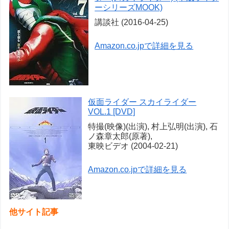
ーシリーズMOOK)
講談社 (2016-04-25)
Amazon.co.jpで詳細を見る
仮面ライダー スカイライダー
VOL.1 [DVD]
特撮(映像)(出演), 村上弘明(出演), 石
ノ森章太郎(原著),
東映ビデオ (2004-02-21)
Amazon.co.jpで詳細を見る
他サイト記事