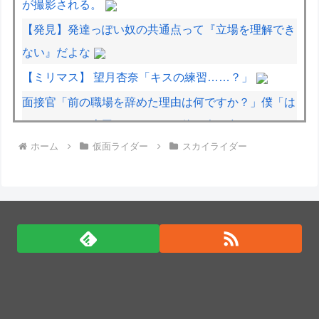
が撮影される。
【発見】発達っぽい奴の共通点って『立場を理解でき
ない』だよな
【ミリマス】 望月杏奈「キスの練習……？」
面接官「前の職場を辞めた理由は何ですか？」僕「は
い、えっと、上司のパワハラと飲み会の多さにメンタ
ホーム
仮面ライダー
スカイライダー
ルがやられて...給料も低く...」
千歌「何が東京から来ました～だよっ！♡内浦バカに
してんのかっ！♡」パンパン
中国の三峡ダムが全開放流を実施…長江流域で深刻な
洪水被害！
「自衛隊員や報道カメラマンのフリをして泥棒を…」
500万円分の預金通帳を盗まれた高齢女性が明かす被
害！