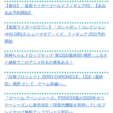
【食玩】「仮面ライダーゴールドフィギュア03」【あみ
あみ予約開始】
【仮面ライダーゼロワン】「ガシャポン！コレクション
×HG GIRLS ヒューマギア：イズ」フィギュア 25日予約
開始
邪神ちゃんドロップキック’ 第12話(最終回) 感想：ふるさ
と納税でこのアニメ作るの勇気ある！
『白猫プロジェクト ZERO CHRONICLE』12話（最終
回）感想 そして、ゲーム本編へ…
『マーベル アベンジャーズ』PS5/XSX版が2020年ホリ
デーシーズンに発売決定！現世代機版を所持しているプ
レイヤーは無料アップグレード対応へ