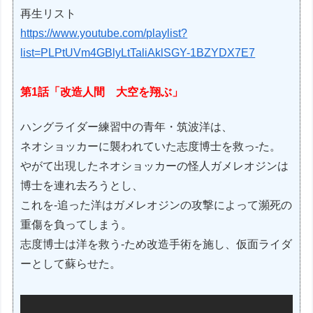
再生リスト
https://www.youtube.com/playlist?
list=PLPtUVm4GBlyLtTaliAklSGY-1BZYDX7E7
第1話「改造人間 大空を翔ぶ」
ハングライダー練習中の青年・筑波洋は、
ネオショッカーに襲われていた志度博士を救っ-た。
やがて出現したネオショッカーの怪人ガメレオジンは
博士を連れ去ろうとし、
これを-追った洋はガメレオジンの攻撃によって瀕死の
重傷を負ってしまう。
志度博士は洋を救う-ため改造手術を施し、仮面ライダ
ーとして蘇らせた。