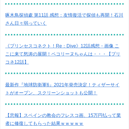
啄木鳥探偵處 第11話 感想：友情復活で探偵も再開！石川
さん日々弱っていく
《プリンセスコネクト！Re：Dive》12話感想・画像 こ
こに来て怒涛の展開！ペコリーヌちゃんは・・・【プリ
コネ12話】
最新作『地球防衛軍6』2021年発売決定！ティザーサイ
トがオープン、スクリーンショットも公開！
【悲報】スペインの教会のフレスコ画、15万円払って業
者に修復してもらった結果ｗｗｗｗｗ