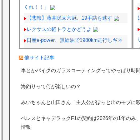
くれ！！」
【悲報】藤井聡太六冠、19手詰を逃す
レクサスの軽トラとかどうよ
日産e-power、無給油で1980km走行しギネ
ス記録を達成
他サイト記事
ペレスとキャデラックF1の契約は2026年の1
車とかバイクのガラスコーティングってやっぱり時
年のみ、2027年に向けてウィリアムズと交渉
開始との情報
海釣りって何が楽しいの？
海外「日本は特別！」日本の地震支援を申し
出たあの親日経営者に海外が大騒ぎ
みいちゃんと山田さん「主人公がぽっと出のモブに
海外「勘弁して！」米国人が最も恐れる日本
ペレスとキャデラックF1の契約は2026年の1年のみ
の為替介入再びで海外が大騒ぎ
情報
韓国人「実は日本経済を支えて生かしている