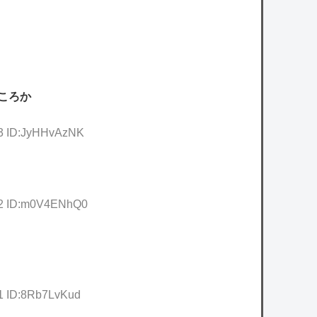
ころか
83 ID:JyHHvAzNK
.42 ID:m0V4ENhQ0
41 ID:8Rb7LvKud