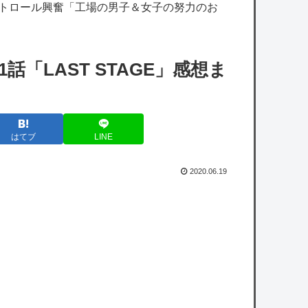
くなる？
ストロール興奮「工場の男子＆女子の努力のお
【ホロライブ】ねねち概要欄、小学生並みの
感想で草
11話「LAST STAGE」感想ま
【悲報】共同通信、ガチで逝く・・・・・・
【艦これ】今から提督に着任するなら皆吹雪
はてブ
LINE
初期艦なんだろうか
【艦これ】煙幕してんのに大暴れしすぎちゃ
2020.06.19
うか？
【艦これ】バニ黒潮親潮 他
【悲報】立川志らく、ガチでブチギレてしま
う！！！！！！
owered by livedoor 相互RSS