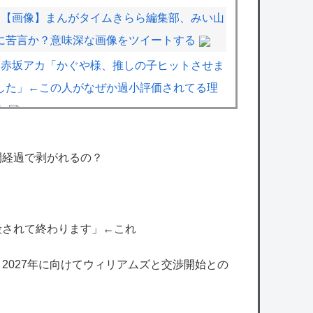
【画像】まんがタイムきらら編集部、みい山
に苦言か？意味深な画像をツイートする
赤坂アカ「かぐや様、推しの子ヒットさせま
した」←この人がなぜか過小評価されてる理
由
【画像】漫画家・桂正和、最新のパンツ＆お
尻のイラスト投稿にネット衝撃「この質感の
間経過で剥がれるの？
出し方」「実写かと思いました」
【速報】『有吉の夏休み』、とんでもない発
表をしてしまう！！！！！
殺されて終わります」←これ
超人気Vチューバーのはちみつパン一部店舗
、2027年に向けてウィリアムズと交渉開始との
だけなのか…絶望した
周防パトラさん、あまりオフのことを言わな