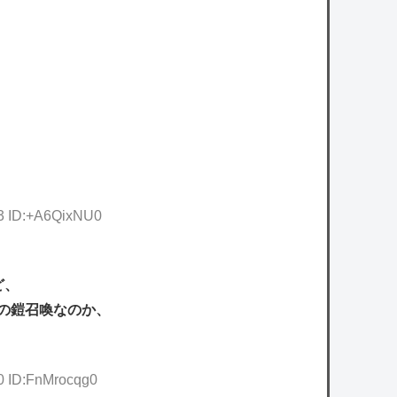
33 ID:+A6QixNU0
ど、
の鎧召喚なのか、
0 ID:FnMrocqg0