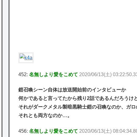
★【ワートリ】2周目も全員でやる隊と分担
でやる隊はそれぞれどの位いるんだろうか特
別課題消化時は別として
Powered by livedoor 相互RSS
452:
名無しより愛をこめて
2020/06/13(土) 03:22:50.
鎧召喚シーン自体は放送開始前のインタビューか
何かであると言ってたから残り2話であるんだろうけ
それがダークメタル製暗黒騎士鎧の召喚なのか、ガロ
それとも両方なのか…。
456:
名無しより愛をこめて
2020/06/13(土) 08:04:34.8