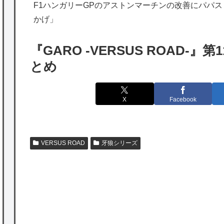
F1ハンガリーGPのアストンマーチンの改善にパパ
のは韓国人である理由がこちら…」→「日本
かげ」
も感謝してるらしい…（ﾌﾞﾙﾌﾞﾙ」＝韓国の反
応
『GARO -VERSUS ROAD-』第
海外「日本よ、お前がナンバーワンだ」 熊
とめ
本地震直後の日本の対応のスピードに世界が
衝撃
X
Facebook
★【ワートリ】細かい情報まで含めて構成さ
れたキャラの掛け合いだからなぁ（約100人）
VERSUS ROAD
牙狼シリーズ
★【ワートリ】基本的に最上さんも迅に後事
を託すつもりで黒トリガー化したんじゃねえ
かな。
★【ワートリ】対ボーダーに特化とは言うけ
P
ど