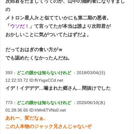
次郎君をだましてってのが、山中の婚約者になりすまし
の
メトロン星人Jr.と似てていかにも第二期の悪者。
「
ウソだ！
」て言ってたが本当は誰より次郎君が
おかしいことに気がついてたはずだよ。
だっておはぎの食い方がｗ
でも認めたくなかったんだね。
393：
どこの誰かは知らないけれど
：2018/03/04(日)
12:22:33.72 ID:fhYsgxCCd.net
イデ！イデデデ…噛まれた郷さん…間抜けでした
773：
どこの誰かは知らないけれど
：2020/06/10(水)
01:28:36.65 ID:hWn6TVNs0.net
あれー、変だなぁ、
この人本物のジャック兄さんじゃないぞ