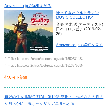
Amazon.co.jpで詳細を見る
帰ってきたウルトラマン
MUSIC COLLECTION
音楽:冬木 透(アーティスト)
日本コロムビア (2019-02-
26)
Amazon.co.jpで詳細を見る
引用元：https://ai.2ch.sc/test/read.cgi/rsfx/1550731483
引用元：https://ai.2ch.sc/test/read.cgi/rsfx/1513575585
他サイト記事
無限の住人-IMMORTAL- 第10話 感想：百琳姐さんの過去
が明らかに！凜ちゃんザリガニ食べとる