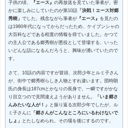
子供の頃、
『エース』
の再放送を見ていた筆者が、密
かに楽しみにしていたのが第10話
「決戦！エース対郷
秀樹」
でした。残念ながら筆者が
『エース』
を見たの
は1980年代になってからだったため、ケイブンシャの
大百科などである程度の情報を得ていました。かつて
の主人公である郷秀樹が悪役として登場する、いった
いどんな話になるんだろうと、興味が湧いていたので
す。
さて、10話の内容ですが冒頭、次郎少年とルミ子さん
が、街中で郷秀樹らしき人物とすれ違います。団時朗
氏の身長は187cmとかなりの長身で、一瞬ですがかな
り目立つので見間違えようがありません。
「いま郷さ
んみたいな人が！」
と振り返る次郎少年でしたが、ル
ミ子さんに
「郷さんがこんなところにいるわけないで
しょ」
とたしなめられ、その場を後にするのです。