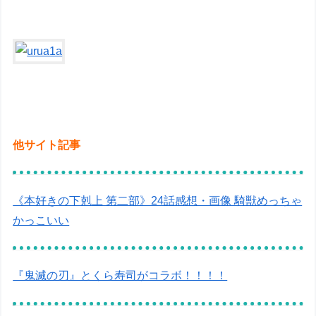
他サイト記事
《本好きの下剋上 第二部》24話感想・画像 騎獣めっちゃ
かっこいい
『鬼滅の刃』とくら寿司がコラボ！！！！