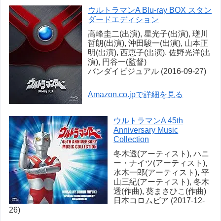
ウルトラマンA Blu-ray BOX スタン
ダードエディション
高峰圭二(出演), 星光子(出演), 瑳川
哲朗(出演), 沖田駿一(出演), 山本正
明(出演), 西恵子(出演), 佐野光洋(出
演), 円谷一(監督)
バンダイビジュアル (2016-09-27)
Amazon.co.jpで詳細を見る
ウルトラマンA 45th
Anniversary Music
Collection
冬木透(アーティスト), ハニ
ー・ナイツ(アーティスト),
水木一郎(アーティスト), 平
山三紀(アーティスト), 冬木
透(作曲), 葵まさひこ(作曲)
日本コロムビア (2017-12-
26)