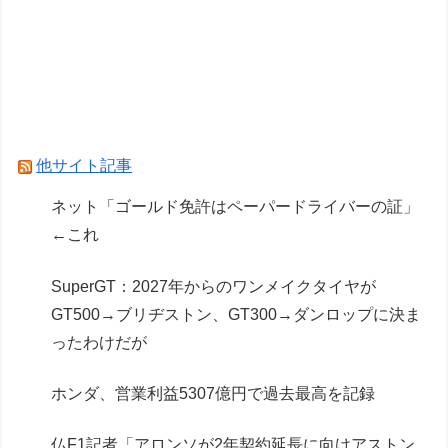
ヴィンランドサガって20年かけてトルファンの
成長描いたのになんか評価低くね？
ドラクエのブーメランて複数の敵に当たって戻っ
てくるけど
他サイト記事
Powered by livedoor 相互RSS
ネット「ゴールド免許はペーパードライバーの証」
←これ
SuperGT：2027年からのワンメイクタイヤが
GT500→ブリヂストン、GT300→ダンロップに決ま
ったわけだが
ホンダ、営業利益5307億円で過去最高を記録
仏F1記者「アロンソが2年契約延長に向けアストン