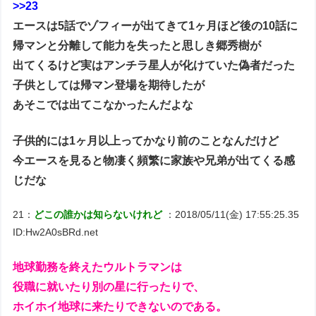
>>23
エースは5話でゾフィーが出てきて1ヶ月ほど後の10話に
帰マンと分離して能力を失ったと思しき郷秀樹が
出てくるけど実はアンチラ星人が化けていた偽者だった
子供としては帰マン登場を期待したが
あそこでは出てこなかったんだよな
子供的には1ヶ月以上ってかなり前のことなんだけど
今エースを見ると物凄く頻繁に家族や兄弟が出てくる感
じだな
21：
どこの誰かは知らないけれど
：2018/05/11(金) 17:55:25.35
ID:Hw2A0sBRd.net
地球勤務を終えたウルトラマンは
役職に就いたり別の星に行ったりで、
ホイホイ地球に来たりできないのである。