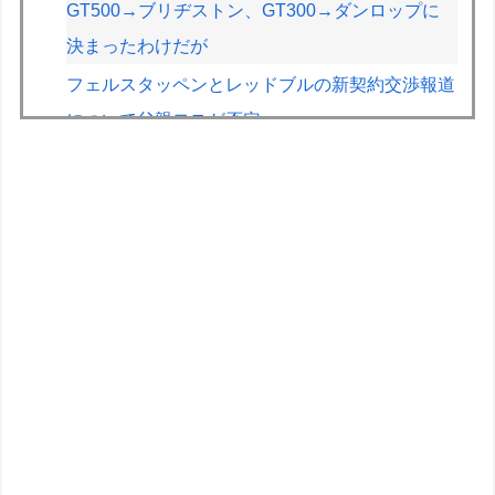
GT500→ブリヂストン、GT300→ダンロップに
決まったわけだが
フェルスタッペンとレッドブルの新契約交渉報道
について父親ヨスが否定
車のエアコンは外気取入派？それとも内気循環
派？
【悲報】印刷会社とトラブルになった絵師、内容
をXに投稿→物議を醸すｗｗｗｗ
【画像】絵師「印刷会社にゴミみたい印刷された
から晒すわ」→お前がクレーマーだと大炎上
【悲報】教室、ヤンキーがブチ切れでとんでもな
い空気になるｗｗｗｗ
友達から「お前はセガサターンみたいな奴」って
言われた