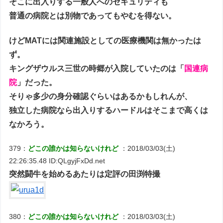
そこに出入りする一般人へのセキュリティも
普通の病院とは別物であってもやむを得ない。
けどMATには関連施設としての医療機関は無かったは
ず。
キングザウルス三世の時郷が入院していたのは「
国連病
院
」だった。
そりゃ多少の身分確認ぐらいはあるかもしれんが、
独立した病院なら出入りするハードルはそこまで高くは
なかろう。
379：
どこの誰かは知らないけれど
：2018/03/03(土)
22:26:35.48 ID:QLgyjFxDd.net
突然闘牛を始めるあたりは定評の田渕特撮
380：
どこの誰かは知らないけれど
：2018/03/03(土)