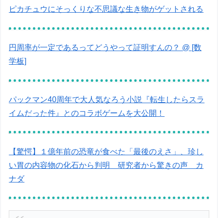
ピカチュウにそっくりな不思議な生き物がゲットされる
円周率が一定であるってどうやって証明すんの？ @ [数
学板]
パックマン40周年で大人気なろう小説『転生したらスラ
イムだった件』とのコラボゲームを大公開！
【驚愕】１億年前の恐竜が食べた「最後のえさ」、珍し
い胃の内容物の化石から判明 研究者から驚きの声 カ
ナダ