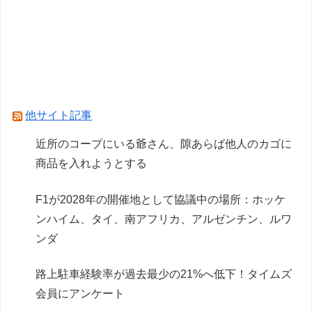
ルを出そう
【シャニマス】円香とはづきさんが家出…【ジム
シャニ第22話前編】
Powered by livedoor 相互RSS
他サイト記事
近所のコープにいる爺さん、隙あらば他人のカゴに
商品を入れようとする
F1が2028年の開催地として協議中の場所：ホッケ
ンハイム、タイ、南アフリカ、アルゼンチン、ルワ
ンダ
路上駐車経験率が過去最少の21%へ低下！タイムズ
会員にアンケート