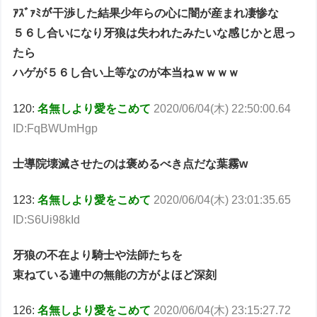
ｱｽﾞｧﾐが干渉した結果少年らの心に闇が産まれ凄惨な
５６し合いになり牙狼は失われたみたいな感じかと思っ
たら
ハゲが５６し合い上等なのが本当ねｗｗｗｗ
120:
名無しより愛をこめて
2020/06/04(木) 22:50:00.64
ID:FqBWUmHgp
士導院壊滅させたのは褒めるべき点だな葉霧w
123:
名無しより愛をこめて
2020/06/04(木) 23:01:35.65
ID:S6Ui98kId
牙狼の不在より騎士や法師たちを
束ねている連中の無能の方がよほど深刻
126:
名無しより愛をこめて
2020/06/04(木) 23:15:27.72