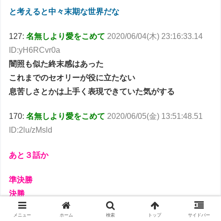
と考えると中々末期な世界だな
127:
名無しより愛をこめて
2020/06/04(木) 23:16:33.14
ID:yH6RCvr0a
闇照も似た終末感はあった
これまでのセオリーが役に立たない
息苦しさとかは上手く表現できていた気がする
170:
名無しより愛をこめて
2020/06/05(金) 13:51:48.51
ID:2lu/zMsld
あと３話か
準決勝
決勝
ラスボス登場
メニュー
ホーム
検索
トップ
サイドバー