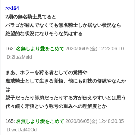
>>164
2期の無名騎士見てると
バラゴが噛んでなくても無名騎士しか居ない状況なら
絶望的な状況になりそうな気はする
162:
名無しより愛をこめて
2020/06/05(金) 12:22:06.10
ID:2lu/zMsld
まあ、ホラーを狩る者としての覚悟や
魔戒騎士として生きる覚悟、他にも剣技の修練やなんか
は
親子だったり師弟だったりする方が伝えやすいとは思う
代々続く牙狼という称号の重みへの理解度とか
165:
名無しより愛をこめて
2020/06/05(金) 12:48:30.35
ID:wcUaf40Od