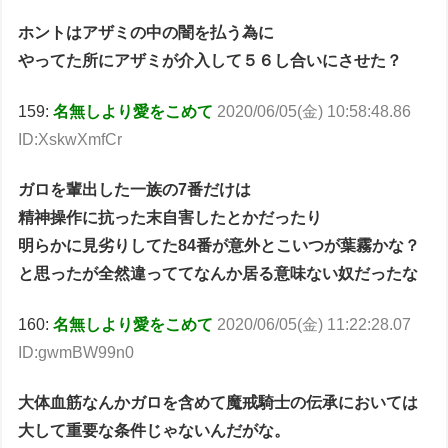
ホントはアザミの中の闇を払う為に
やってた所にアザミが介入して５６し合いにさせた？
159:
名無しより愛をこめて
2020/06/05(金) 10:58:48.86
ID:XskwXmfCr
ガロを輩出した一族の7番だけは
精神操作に抗った末自害したとかだったり
明らかに見劣りしてた84番が意外とこいつが葉霧かな？
と思ったが全然違っててなんか居る意味ない奴だったな
160:
名無しより愛をこめて
2020/06/05(金) 11:22:28.07
ID:gwmBW99n0
大体血筋なんかガロを含めて魔戒騎士の伝承においては
大して重要な条件じゃないんだがな。