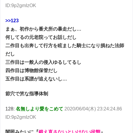
ID:9p2gmIzOK
>>123
まぁ、初作から番犬所の暴走だし…
何してるの元老院ってお話しだし
二作目も出奔して行方を眩ました騎士になり損ねた法師
だし
三作目は一般人の侵入ゆるしてるし
四作目は博物館保管だし
五作目は系譜が追えないし…
節穴で笊な指導体制
128:
名無しより愛をこめて
2020/06/04(木) 23:24:24.86
ID:9p2gmIzOK
闇照みたいに『
鍛え直さないといけない状態
』