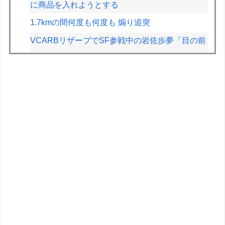
に商品を入れようとする
1.7kmの間何度も何度も 煽り追突
VCARBリザーブでSF参戦中の岩佐歩夢「目の前
にある大きな目標はやはりF1のレギュラーシー
ト獲得」
【悲報】坂口杏里を家に住ませてあげた結果ｗｗ
ｗｗ
【悲報】東大生、キャバ嬢とバトル「キャバ嬢は
パチのクソ台」→X民絶賛の嵐ｗｗｗｗ
【速報】ひろゆき、離婚wwwwww
割と批判されてるけどエルデンDLCも面白かった
よね？ ミケラダ以外は
【学マス】AIライザに対抗して学マスもAIアイド