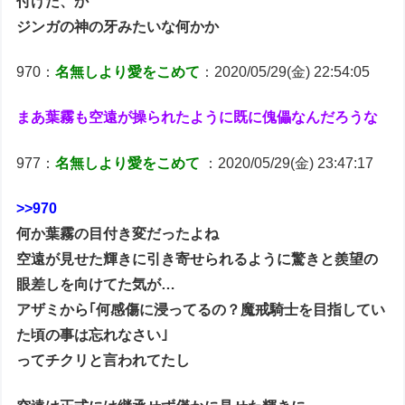
付けた、か
ジンガの神の牙みたいな何かか
970：
名無しより愛をこめて
：2020/05/29(金) 22:54:05
まあ葉霧も空遠が操られたように既に傀儡なんだろうな
977：
名無しより愛をこめて
：2020/05/29(金) 23:47:17
>>970
何か葉霧の目付き変だったよね
空遠が見せた輝きに引き寄せられるように驚きと羨望の
眼差しを向けてた気が…
アザミから｢何感傷に浸ってるの？魔戒騎士を目指してい
た頃の事は忘れなさい｣
ってチクリと言われてたし