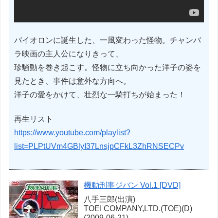
バイオロンに誕生した、一風変わった怪物。チャンバ
ラ映画の主人公になりきって、
珍騒動を巻き起こす。怪物に立ち向かった洋子の姿を
見たとき、事件は意外な方向へ。
洋子の愛をかけて、壮烈な一騎打ちが始まった！
再生リスト
https://www.youtube.com/playlist?
list=PLPtUVm4GBlyI37LnsjpCFkL3ZhRNSECPv
機動刑事ジバン Vol.1 [DVD]
八手三郎(出演)
TOEI COMPANY,LTD.(TOE)(D)
(2009-06-21)