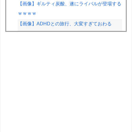
【画像】ギルティ炭酸、遂にライバルが登場する
ｗｗｗｗ
【画像】ADHDとの旅行、大変すぎておわる
wwwwww
【衝撃】九州人、これをすべて生で食すｗｗｗｗ
男子の本能に刻まれてるもの ドラゴン、日本
刀、あと一つは？
ゲーム好きなのにゲーム下手なのって本当に辛い
よな
第76回NHK杯２回戦第１局 菅井竜也八段
対 大橋貴洸七段
お高いテント、盗まれそうで怖くない？
テスラ、26年中に日本の納車拠点を6割増 販売