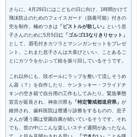
さらに、4月29日にはこどもの日に向け、1時間かけて
飛沫防止のためのフェイスガード（脱着可能）付きの
兜を制作。極めつきは
「ピストルが欲しい」
という息
子さんのために5月5日
に「ゴルゴ13なりきりセット」
として、眉毛付きカツラとマシンガンセットをプレゼ
ント。これまた息子さんは大喜びといい、ことあるご
とにカツラをかぶって銃を振り回しているそうです。
これ以外にも、段ボールにラップを敷いて流しそうめ
ん器（？）を自作したり、ケンタッキー・フライドチ
キンの空き箱で自分用の工作もしてみたり。緊急事態
宣言が延長され、神奈川県も
「特定警戒都道府県」
が
維持され、歯科医院は暦通り診療をするものの、息子
さんが通う園は登園自粛が続いているそうです。それ
でも、世の中にこんな楽しいステイ週間があったなん
て…と目を見開かされる思い…
「できない」
ことを嘆