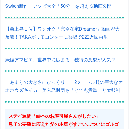
Switch新作、アソビ大全「50分」を超える動画公開！
【急上昇１位】ワンオク「完全在宅Dreamer」動画が大
反響！TAKAがリモコンを手に熱唱で222万回再生
妖怪アマビエ、世界中に広まる 独特の風貌が人気？
「あまりの大きさにびっくり」 2メートル超の巨大なオ
オホウズキイカ 美ら島財団も「とても貴重」と太鼓判
ステイ週間「絵本のお寿司屋さんがしたい」
息子の要望に応えた父の本気がすごい…ついにゴルゴ