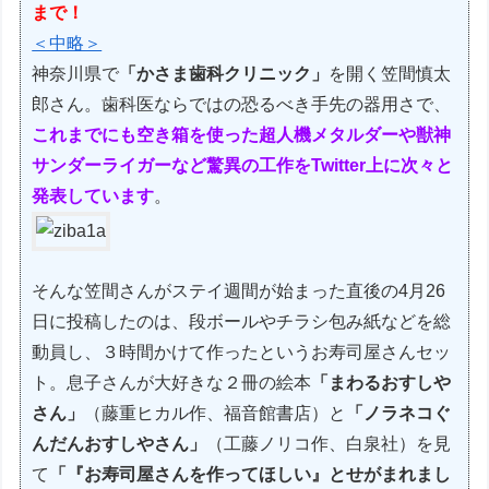
まで！
＜中略＞
神奈川県で
「かさま歯科クリニック」
を開く笠間慎太
郎さん。歯科医ならではの恐るべき手先の器用さで、
これまでにも空き箱を使った超人機メタルダーや獣神
サンダーライガーなど驚異の工作をTwitter上に次々と
発表しています
。
そんな笠間さんがステイ週間が始まった直後の4月26
日に投稿したのは、段ボールやチラシ包み紙などを総
動員し、３時間かけて作ったというお寿司屋さんセッ
ト。息子さんが大好きな２冊の絵本
「まわるおすしや
さん」
（藤重ヒカル作、福音館書店）と
「ノラネコぐ
んだんおすしやさん」
（工藤ノリコ作、白泉社）を見
て
「『お寿司屋さんを作ってほしい』とせがまれまし