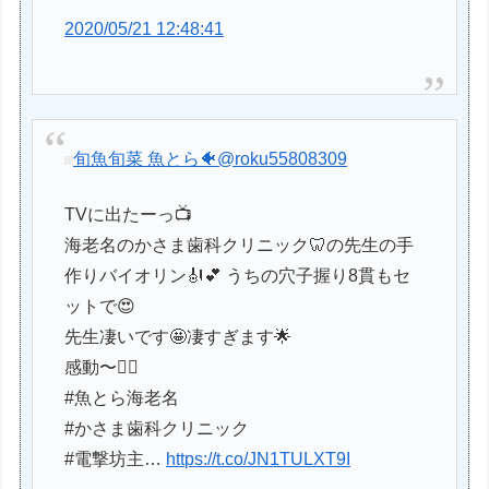
2020/05/21 12:48:41
旬魚旬菜 魚とら🐠
@roku55808309
TVに出たーっ📺
海老名のかさま歯科クリニック🦷の先生の手
作りバイオリン🎻💕 うちの穴子握り8貫もセ
ットで😍
先生凄いです🤩凄すぎます🌟
感動〜🙇‍♀️
#魚とら海老名
#かさま歯科クリニック
#電撃坊主…
https://t.co/JN1TULXT9I