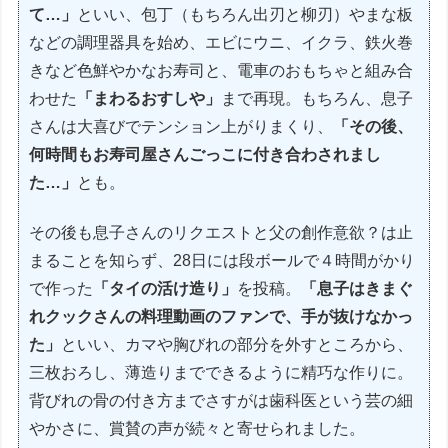
て…」
といい、包丁（もちろん出刃と柳刃）やまな板
などの調理器具を始め、エビにウニ、イクラ、鉄火巻
きなど色鮮やかなお寿司と、電車のおもちゃと組み合
わせた
「まわるおすしや」
まで再現。もちろん、息子
さんは大喜びでテンション上がりまくり、
「その後、
何時間もお寿司屋さんごっこに付き合わされまし
た…」
とも。
その後も息子さんのリクエストと父の創作意欲？は止
まることを知らず、28日には段ボールで４時間がかり
で作った
「タイの活け造り」
を投稿。
「息子はきまぐ
れクックさんの料理動画のファンで、手が抜けなかっ
た」
といい、カマや胸びれの部分を外すところから、
三枚おろし、薄造りまでできるように精巧な作りに。
背びれの骨の付き方までさすがは歯科医という芸の細
やかさに、賞賛の声が続々と寄せられました。