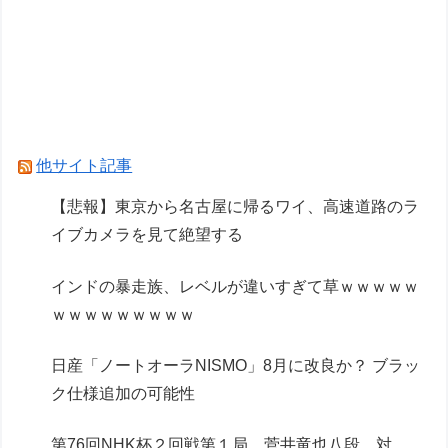
急増による混乱収拾へ
Powered by livedoor 相互RSS
他サイト記事
【悲報】東京から名古屋に帰るワイ、高速道路のラ
イブカメラを見て絶望する
インドの暴走族、レベルが違いすぎて草ｗｗｗｗｗ
ｗｗｗｗｗｗｗｗｗ
日産「ノートオーラNISMO」8月に改良か？ ブラッ
ク仕様追加の可能性
第76回NHK杯２回戦第１局 菅井竜也八段 対