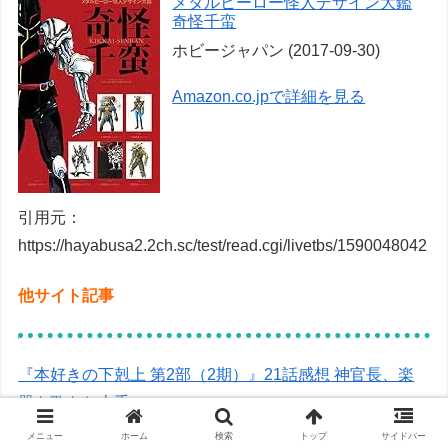
メタルヒーロー怪人デザイン大鑑
奇怪千蛮
ホビージャパン (2017-09-30)
Amazon.co.jpで詳細を見る
引用元：
https://hayabusa2.2ch.sc/test/read.cgi/livetbs/1590048042
他サイト記事
『本好きの下剋上 第2部（2期）』21話感想 神官長、楽
器も歌もお上手
メニュー
ホーム
検索
トップ
サイドバー