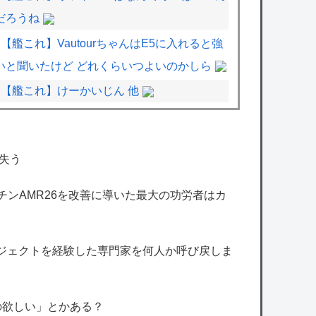
だろうね
【艦これ】VautourちゃんはE5に入れると強
いと聞いたけど どれくらいつよいのかしら
【艦これ】けーかいじん 他
【デレマス漫画】シンデレラガールズの日常
「愛を伝えて♡」を公開
失う
【アイマス】アイドルが弁当を作ると必ず入
ってそうなおかず
マーチンAMR26を改善に導いた最大の功労者はカ
【アイマス】このトーナメント表のどこに出
場する？
ロジェクトを経験した専門家を何人か呼び戻しま
【朗報】ドラゴンボール超さん、再評価でう
っかりGTを越えてしまうｗｗｗｗｗ
【悲報】X民「みいちゃんを規制するならウ
の欲しい」とかある？