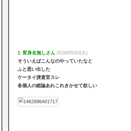
かな。
★【ワートリ】対ボーダーに特化とは言うけ
ど
★【ワートリ】2周目も全員でやる隊と分担
でやる隊はそれぞれどの位いるんだろうか特
1:
変身名無しさん
2016/05/10(火)
別課題消化時は別として
そういえばこんなのやっていたなと
Powered by livedoor 相互RSS
ふと思い出した
ケータイ捜査官スレ
各個人の総論あれこれきかせて欲しい