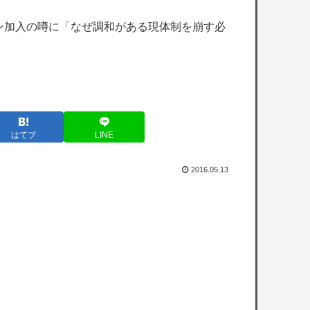
シジマくんはどうなの？」→論破されてしま
ン加入の噂に「なぜ調和がある現体制を崩す必
うｗｗｗｗｗ
【悲報】風呂敷を広げすぎて残念な方向に進
んでいった漫画ｗｗｗｗｗ
【カープ実況】秋山翔吾1番センター！先発
「森下暢仁vs平良拳太郎」【広島-DeNA/横浜
はてブ
LINE
スタジアム】
2016.05.13
エンカーナシオン(De) 25試合 .304(102-31) 6
本 26打点 出塁率.311 OPS.831 wRC+137
WAR+0.7
カープファン最下位転落で2軍由宇球場の移
転先を考え始める。
owered by livedoor 相互RSS