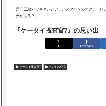
海外「勘弁して！」米国人が最も恐れる日本
元F1王者ハッキネン、フェルスタペンのマクラーレ
の為替介入再びで海外が大騒ぎ
要がある？」
韓国人「実は日本経済を支えて生かしている
のは韓国人である理由がこちら…」→「日本
『ケータイ捜査官7』の思い出
も感謝してるらしい…（ﾌﾞﾙﾌﾞﾙ」＝韓国の反
応
X
Facebook
海外「日本よ、お前がナンバーワンだ」 熊
本地震直後の日本の対応のスピードに世界が
衝撃
ケータイ捜査官7
その他の作品
★【ワートリ】細かい情報まで含めて構成さ
れたキャラの掛け合いだからなぁ（約100人）
★【ワートリ】基本的に最上さんも迅に後事
P
を託すつもりで黒トリガー化したんじゃねえ