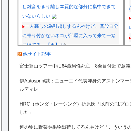
し雑音をきり離し本質的な部分に集中できて
いないらしい
一人暮しの為引越しするんやけど、普段自分
に寄り付かないネコが部屋に入って来て一緒
に寝てる。【再】
他サイト記事
【悲報】Amazon配達員、ガチでブチギレる
ｗｗｗｗ
富士登山ツアー中に64歳男性死亡 8合目付近で意識
【画像】かつて天下を獲っていたYouTuber
伊Autosprint誌：ニューエイ代表渾身のアストン
の現在ｗｗｗｗ
ルディレ
【悲報】黒人、卑怯すぎて炎上するｗｗｗｗ
HRC（ホンダ・レーシング）折原氏「以前のF1プ
した」
海外「日本は特別！」日本の地震支援を申し
出たあの親日経営者に海外が大騒ぎ
道の駅に野菜や果物出荷してるんやけど「こういう