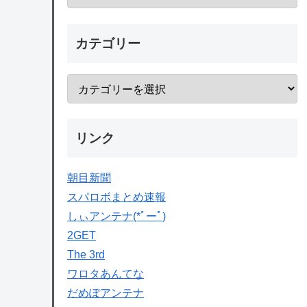
カテゴリー
リンク
朝目新聞
スパロボまとめ速報
しぃアンテナ(*ﾟーﾟ)
2GET
The 3rd
ワロタあんてな
だめぽアンテナ