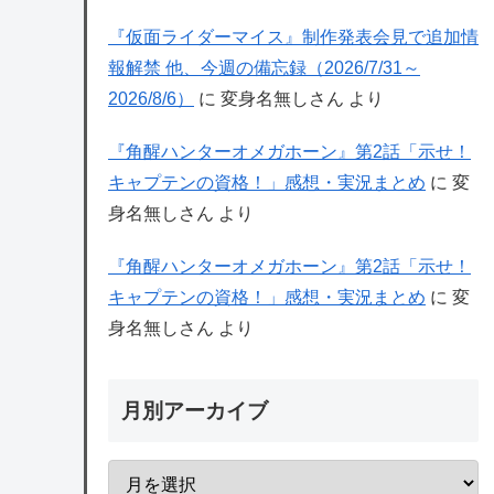
『仮面ライダーマイス』制作発表会見で追加情
報解禁 他、今週の備忘録（2026/7/31～
2026/8/6）
に
変身名無しさん
より
『角醒ハンターオメガホーン』第2話「示せ！
キャプテンの資格！」感想・実況まとめ
に
変
身名無しさん
より
『角醒ハンターオメガホーン』第2話「示せ！
キャプテンの資格！」感想・実況まとめ
に
変
身名無しさん
より
月別アーカイブ