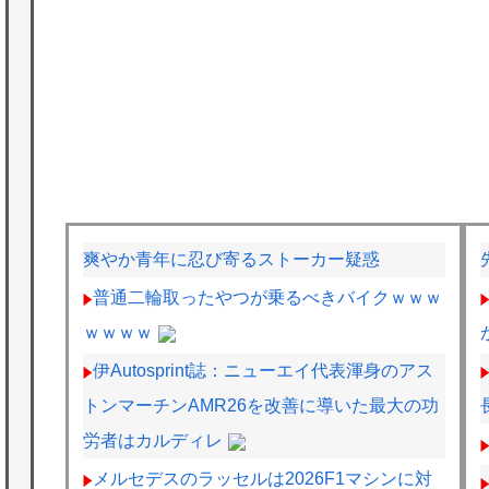
爽やか青年に忍び寄るストーカー疑惑
普通二輪取ったやつが乗るべきバイクｗｗｗ
ｗｗｗｗ
伊Autosprint誌：ニューエイ代表渾身のアス
トンマーチンAMR26を改善に導いた最大の功
労者はカルディレ
メルセデスのラッセルは2026F1マシンに対