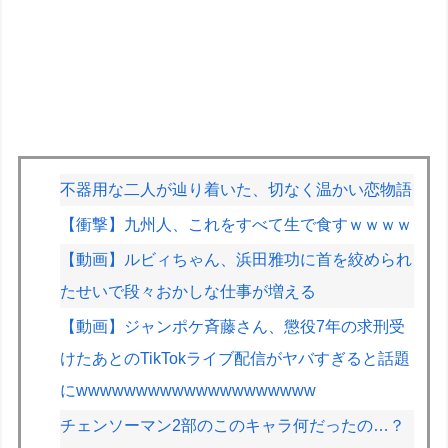
不器用な二人が辿り着いた、切なく温かい恋物語
【衝撃】九州人、これをすべて生で食すｗｗｗｗ
【動画】ルビィちゃん、浜田雅功に首を絞められ
たせいで段々おかしな仕事が増える
【動画】ジャンポケ斉藤さん、懲役7年の求刑受
けたあとのTikTokライブ配信がヤバすぎると話題
にwwwwwwwwwwwwwwwwwwww
チェンソーマン2部のこのキャラ何だったの…？