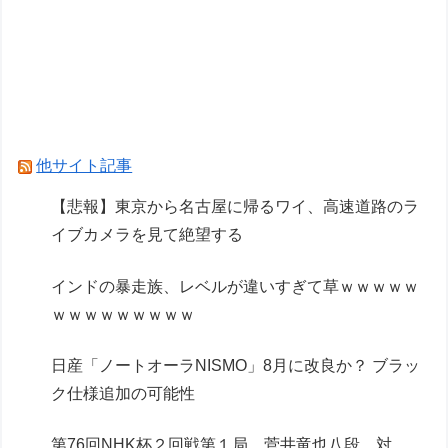
現れる…安いけど置く場所が…
「ARX-8 レーバテイン＆XL-3 緊急展開ブースタ
ー 最終決戦仕様」アルお前カッコいいな
Powered by livedoor 相互RSS
他サイト記事
【悲報】東京から名古屋に帰るワイ、高速道路のラ
イブカメラを見て絶望する
インドの暴走族、レベルが違いすぎて草ｗｗｗｗｗ
ｗｗｗｗｗｗｗｗｗ
日産「ノートオーラNISMO」8月に改良か？ ブラッ
ク仕様追加の可能性
第76回NHK杯２回戦第１局 菅井竜也八段 対