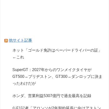
【悲報】「太鼓の達人」で発作を起こしたチーズ
牛丼、SNSで晒され嘲笑の的にされるｗｗｗｗ
【悲報？】チョコバナナクレープ定跡、敗れる
HRC（ホンダ・レーシング）折原氏「以前のF1
プロジェクトを経験した専門家を何人か呼び戻し
他サイト記事
ました」
ネット「ゴールド免許はペーパードライバーの証」
普通二輪取ったやつが乗るべきバイクｗｗｗｗｗ
←これ
ｗｗ
SuperGT：2027年からのワンメイクタイヤが
Powered by livedoor 相互RSS
GT500→ブリヂストン、GT300→ダンロップに決ま
ったわけだが
ホンダ、営業利益5307億円で過去最高を記録
仏F1記者「アロンソが2年契約延長に向けアストン