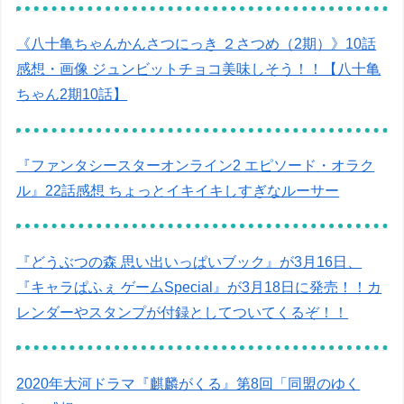
《八十亀ちゃんかんさつにっき ２さつめ（2期）》10話
感想・画像 ジュンビットチョコ美味しそう！！【八十亀
ちゃん2期10話】
『ファンタシースターオンライン2 エピソード・オラク
ル』22話感想 ちょっとイキイキしすぎなルーサー
『どうぶつの森 思い出いっぱいブック』が3月16日、
『キャラぱふぇ ゲームSpecial』が3月18日に発売！！カ
レンダーやスタンプが付録としてついてくるぞ！！
2020年大河ドラマ『麒麟がくる』第8回「同盟のゆく