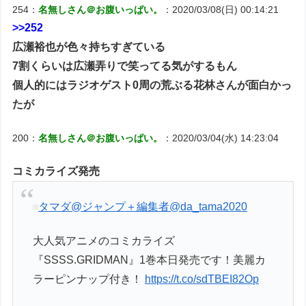
254：
名無しさん＠お腹いっぱい。
：2020/03/08(日) 00:14:21
>>252
広瀬裕也が色々持ちすぎている
7割くらいは広瀬弄りで笑ってる気がするもん
個人的にはラジオゲスト0周の荒ぶる花林さんが面白かっ
たが
200：
名無しさん＠お腹いっぱい。
：2020/03/04(水) 14:23:04
コミカライズ発売
タマダ@ジャンプ＋編集者
@da_tama2020
大人気アニメのコミカライズ
『SSSS.GRIDMAN』1巻本日発売です！美麗カ
ラーピンナップ付き！
https://t.co/sdTBEI82Op