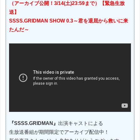
（アーカイブ公開！3/14(土)23:59まで）【緊急生放
送】
SSSS.GRIDMAN SHOW 0.3～君を退屈から救いに来
たんだ～
『SSSS.GRIDMAN』
出演キャストによる
生放送番組が期間限定でアーカイブ配信中！