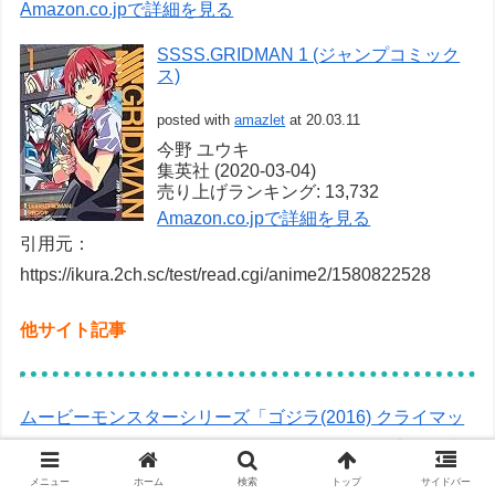
Amazon.co.jpで詳細を見る
SSSS.GRIDMAN 1 (ジャンプコミック
ス)
posted with
amazlet
at 20.03.11
今野 ユウキ
集英社 (2020-03-04)
売り上げランキング: 13,732
Amazon.co.jpで詳細を見る
引用元：
https://ikura.2ch.sc/test/read.cgi/anime2/1580822528
他サイト記事
ムービーモンスターシリーズ「ゴジラ(2016) クライマッ
クスver. 2020メタルピンク」ゴジラ・ストア限定で発売
決定
メニュー
ホーム
検索
トップ
サイドバー