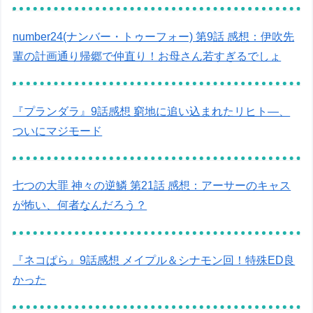
number24(ナンバー・トゥーフォー) 第9話 感想：伊吹先
輩の計画通り帰郷で仲直り！お母さん若すぎるでしょ
『プランダラ』9話感想 窮地に追い込まれたリヒト―、
ついにマジモード
七つの大罪 神々の逆鱗 第21話 感想：アーサーのキャス
が怖い、何者なんだろう？
『ネコぱら』9話感想 メイプル＆シナモン回！特殊ED良
かった