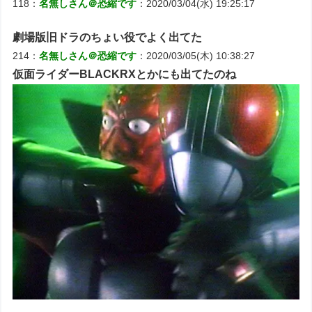
118：
名無しさん＠恐縮です
：2020/03/04(水) 19:25:17
劇場版旧ドラのちょい役でよく出てた
214：
名無しさん＠恐縮です
：2020/03/05(木) 10:38:27
仮面ライダーBLACKRXとかにも出てたのね