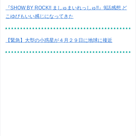
『SHOW BY ROCK!! ましゅまいれっしゅ!!』9話感想 ど
こゆびもいい感じになってきた
【緊急】大型の小惑星が４月２９日に地球に接近