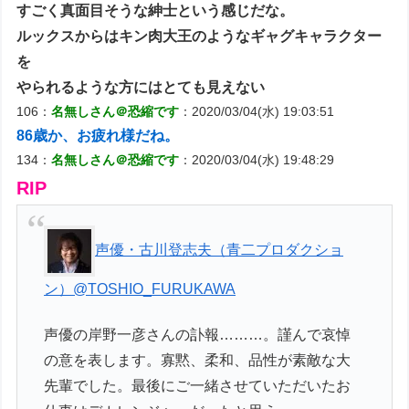
すごく真面目そうな紳士という感じだな。
ルックスからはキン肉大王のようなギャグキャラクター
を
やられるような方にはとても見えない
106：
名無しさん＠恐縮です
：2020/03/04(水) 19:03:51
86歳か、お疲れ様だね。
134：
名無しさん＠恐縮です
：2020/03/04(水) 19:48:29
RIP
声優・古川登志夫（青二プロダクショ
ン）
@TOSHIO_FURUKAWA
声優の岸野一彦さんの訃報………。謹んで哀悼
の意を表します。寡黙、柔和、品性が素敵な大
先輩でした。最後にご一緒させていただいたお