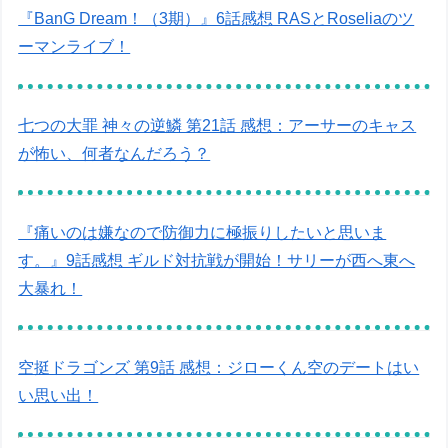
『BanG Dream！（3期）』6話感想 RASとRoseliaのツ
ーマンライブ！
七つの大罪 神々の逆鱗 第21話 感想：アーサーのキャス
が怖い、何者なんだろう？
『痛いのは嫌なので防御力に極振りしたいと思いま
す。』9話感想 ギルド対抗戦が開始！サリーが西へ東へ
大暴れ！
空挺ドラゴンズ 第9話 感想：ジローくん空のデートはい
い思い出！