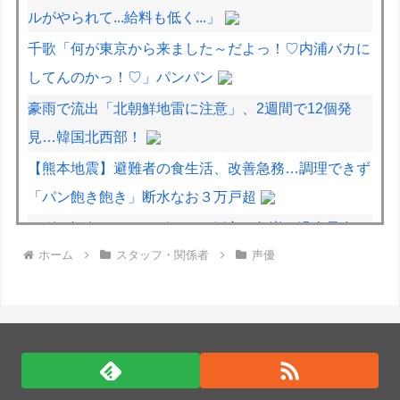
ルがやられて...給料も低く...」
千歌「何が東京から来ました～だよっ！♡内浦バカに
してんのかっ！♡」パンパン
豪雨で流出「北朝鮮地雷に注意」、2週間で12個発
見…韓国北西部！
【熊本地震】避難者の食生活、改善急務…調理できず
「パン飽き飽き」断水なお３万戸超
”サ終” 相次ぐスマホゲーム、倒産も急増 過去最多ペ
ホーム
スタッフ・関係者
声優
ースで推移 「当たれば一攫千金」過去の時代に
イタリア・ナポリ近郊で過去40年で最大規模の地震
「M4.7」の揺れを観測
【群馬】デカいNinja乗りさん、後方確認しない軽四
に当てられてしまう。