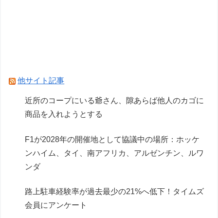
VCARBリザーブでSF参戦中の岩佐歩夢「目の前
にある大きな目標はやはりF1のレギュラーシー
ト獲得」
【悲報】日本人、相変わらず軽自動車に軽油を入
れる…
他サイト記事
Powered by livedoor 相互RSS
近所のコープにいる爺さん、隙あらば他人のカゴに
商品を入れようとする
F1が2028年の開催地として協議中の場所：ホッケ
ンハイム、タイ、南アフリカ、アルゼンチン、ルワ
ンダ
路上駐車経験率が過去最少の21%へ低下！タイムズ
会員にアンケート