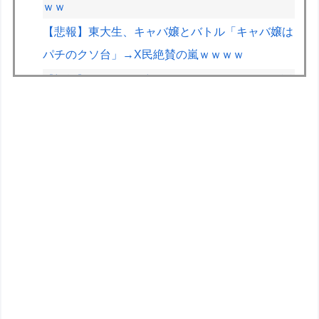
ｗｗ
【悲報】東大生、キャバ嬢とバトル「キャバ嬢は
パチのクソ台」→X民絶賛の嵐ｗｗｗｗ
【朗報】Vtuber界、新たなる『弱男の姫』が爆誕
ｗｗｗｗｗｗｗｗｗｗｗ
割と批判されてるけどエルデンDLCも面白かった
よね？ ミケラダ以外は
【学マス】AIライザに対抗して学マスもAIアイド
ルを出そう
『フリーザ』の声優、他のキャラはバイキンマン
しか思い浮かばないｗｗ
フジテレビ「2026 FORMULA1 サマーブレイク
SP」を明日（8月9日）から12日間毎日放送へ