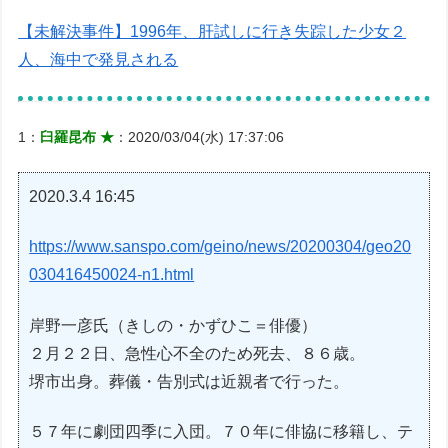
【未解決事件】1996年、肝試しに行き失踪した少女２
人、海中で発見される
1：
臼羅昆布 ★
：2020/03/04(水) 17:37:06
2020.3.4 16:45
https://www.sanspo.com/geino/news/20200304/geo20
030416450024-n1.html
岸野一彦氏（きしの・かずひこ＝俳優）
２月２２日、急性心不全のため死去、８６歳。
堺市出身。葬儀・告別式は近親者で行った。
５７年に劇団四季に入団。７０年に俳協に移籍し、テ