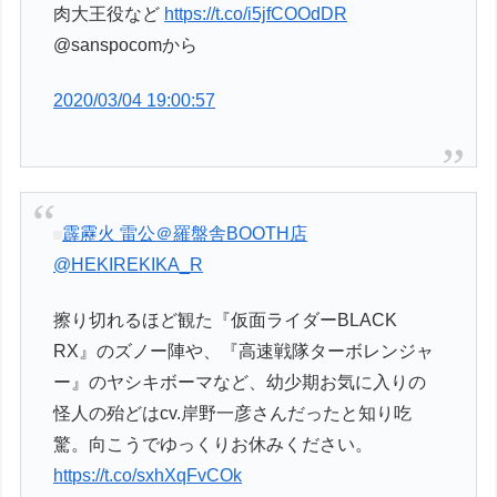
肉大王役など
https://t.co/i5jfCOOdDR
@sanspocomから
2020/03/04 19:00:57
霹靂火 雷公＠羅盤舎BOOTH店
@HEKIREKIKA_R
擦り切れるほど観た『仮面ライダーBLACK
RX』のズノー陣や、『高速戦隊ターボレンジャ
ー』のヤシキボーマなど、幼少期お気に入りの
怪人の殆どはcv.岸野一彦さんだったと知り吃
驚。向こうでゆっくりお休みください。
https://t.co/sxhXqFvCOk