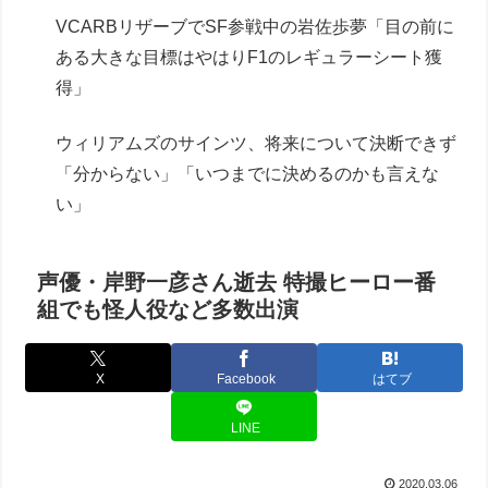
VCARBリザーブでSF参戦中の岩佐歩夢「目の前に
ある大きな目標はやはりF1のレギュラーシート獲
得」
ウィリアムズのサインツ、将来について決断できず
「分からない」「いつまでに決めるのかも言えな
い」
声優・岸野一彦さん逝去 特撮ヒーロー番
組でも怪人役など多数出演
X
Facebook
はてブ
LINE
2020.03.06