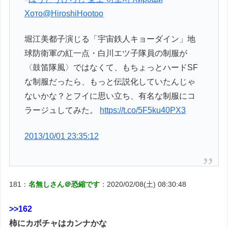
Хото
@HiroshiHootoo
堀江美都子演じる「宇宙鉄人キョーダイン」地
球防衛軍の紅一点・白川エツ子隊員の制服が
〈鼓笛隊風〉ではなくて、もちょっとハードSF
な制服だったら、もっと伝説化していたんじゃ
ないかな？とフイに思い立ち、有名な制服にコ
ラージュしてみた。
https://t.co/5F5ku40PX3
2013/10/01 23:35:12
181：
名無しさん＠恐縮です
：2020/02/08(土) 08:30:48
>>162
柿にカボチャはカンナかな