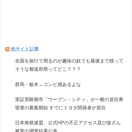
たず
暇やから近くの山に探検するぜ
【AM4】さすがにDDR5へ乗り換えるタイミング
逃し感が半端ない
他サイト記事
Powered by livedoor 相互RSS
全国を旅行で周るのが趣味の奴でも最後まで残って
そうな都道府県ってどこ？？？
群馬・栃木←コンビ感あるよな
実証実験都市「ウーブン・シティ」が一般の居住希
望者の募集開始 すでにトヨタ関係者が居住
日本将棋連盟、公式HPの不正アクセス及び改ざん
被害の調査結果公表