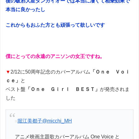
後の破邪大星ダンガイオーでは本当に凄くて相乗効果で
本当に良かったし
これからもおふた方とも頑張って欲しいです
僕にとっての永遠のアニソンの女王ですね。
▼
2/12に50周年記念のカバーアルバム
「Ｏｎｅ Ｖｏｉ
ｃｅ」
と
ベスト盤
「Ｏｎｅ Ｇｉｒｌ ＢＥＳＴ」
が発売されま
した
堀江美都子
@micchi_MH
アニメ映画主題歌カバーアルバム One Voice と