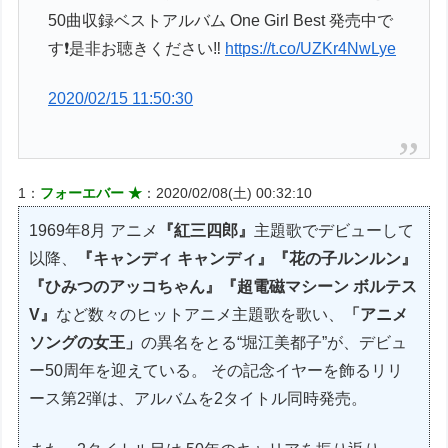
50曲収録ベストアルバム One Girl Best 発売中で
す❗️是非お聴きください‼️
https://t.co/UZKr4NwLye
2020/02/15 11:50:30
1：
フォーエバー ★
：2020/02/08(土) 00:32:10
1969年8月 アニメ
『紅三四郎』
主題歌でデビューして
以降、
『キャンディ キャンディ』『花の子ルンルン』
『ひみつのアッコちゃん』『超電磁マシーン ボルテス
V』
など数々のヒットアニメ主題歌を歌い、
「アニメ
ソングの女王」
の異名をとる“堀江美都子”が、デビュ
ー50周年を迎えている。 その記念イヤーを飾るリリ
ース第2弾は、アルバムを2タイトル同時発売。