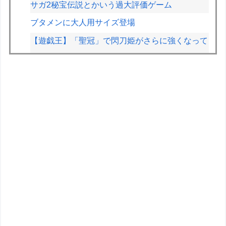
サガ2秘宝伝説とかいう過大評価ゲーム
ブタメンに大人用サイズ登場
【遊戯王】「聖冠」で閃刀姫がさらに強くなって
しまったレイねえ
【悲報】息子がみいちゃんのママ、限界を迎える
「もう無理。普通の家庭を築きたい。普通の子育
てをしたい。」
【悲報】人気プロゲーマーと結婚したグラドル、
息子の「自閉スペクトラム症」診断にショックで
泣く
【動画】ショートスリーパーで有名な人、視聴者
から「寝た方がいい」と言われブチギレ
キャデラックF1、致命的なブレーキ問題の原因
が明らかになるも解決には至っておらずめども立