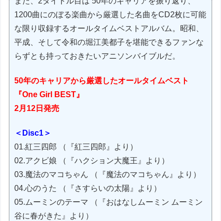
また、2タイトル目は 50年のキャリアを振り返り、
1200曲にのぼる楽曲から厳選した名曲をCD2枚に可能
な限り収録するオールタイムベストアルバム。昭和、
平成、そして令和の堀江美都子を堪能できるファンな
らずとも持っておきたいアニソンバイブルだ。
50年のキャリアから厳選したオールタイムベスト
『One Girl BEST』
2月12日発売
＜Disc1＞
01.紅三四郎 （『紅三四郎』より）
02.アクビ娘 （『ハクション大魔王』より）
03.魔法のマコちゃん （『魔法のマコちゃん』より）
04.心のうた （『さすらいの太陽』より）
05.ムーミンのテーマ （『おはなしムーミン ムーミン
谷に春がきた』より）