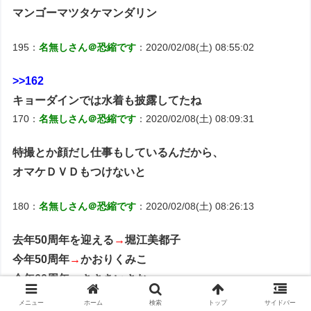
マンゴーマツタケマンダリン
195：
名無しさん＠恐縮です
：2020/02/08(土) 08:55:02
>>162
キョーダインでは水着も披露してたね
170：
名無しさん＠恐縮です
：2020/02/08(土) 08:09:31
特撮とか顔だし仕事もしているんだから、
オマケＤＶＤもつけないと
180：
名無しさん＠恐縮です
：2020/02/08(土) 08:26:13
去年50周年を迎える
→
堀江美都子
今年50周年
→
かおりくみこ
今年60周年
→
ささきいさお
今年40周年
→
山野さと子
メニュー
ホーム
検索
トップ
サイドバー