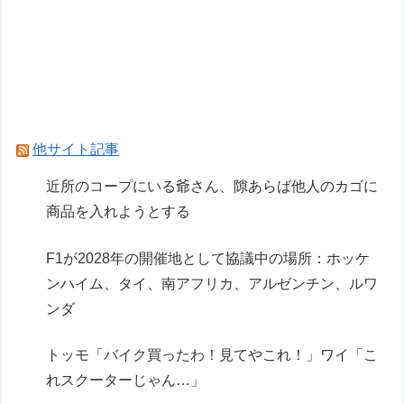
F1のスプリントは何か変えないと面白くないよ
な
Powered by livedoor 相互RSS
他サイト記事
近所のコープにいる爺さん、隙あらば他人のカゴに
商品を入れようとする
F1が2028年の開催地として協議中の場所：ホッケ
ンハイム、タイ、南アフリカ、アルゼンチン、ルワ
ンダ
トッモ「バイク買ったわ！見てやこれ！」ワイ「こ
れスクーターじゃん…」