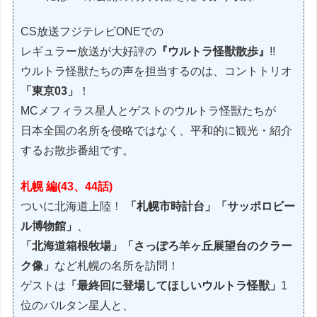
CS放送フジテレビONEでの
レギュラー放送が大好評の
『ウルトラ怪獣散歩』
!!
ウルトラ怪獣たちの声を担当するのは、コントトリオ
「東京03」
！
MCメフィラス星人とゲストのウルトラ怪獣たちが
日本全国の名所を侵略ではなく、平和的に観光・紹介
するお散歩番組です。
札幌 編
(43、44話)
ついに北海道上陸！
「札幌市時計台」「サッポロビー
ル博物館」
、
「北海道箱根牧場」「さっぽろ羊ヶ丘展望台のクラー
ク像」
など札幌の名所を訪問！
ゲストは
「最終回に登場してほしいウルトラ怪獣」
1
位のバルタン星人と、