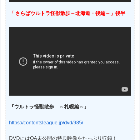
「 さらばウルトラ怪獣散歩～北海道・後編～」後半
『ウルトラ怪獣散歩 ～札幌編～』
https://contentsleague.jp/dvd/985/
DVDにはOA未公開の特典映像をたっぷり収録！