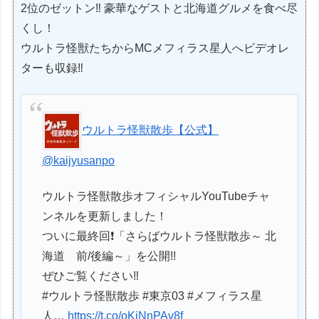
2位のゼットン‼ 豪華なゲストと北海道グルメを食べ尽
くし！
ウルトラ怪獣たちからMCメフィラス星人へビデオレ
ターも収録‼
ウルトラ怪獣散歩【公式】
@kaijyusanpo
ウルトラ怪獣散歩オフィシャルYouTubeチャ
ンネルを更新しました！
ついに最終回❗️「さらばウルトラ怪獣散歩～ 北
海道 前/後編～」を公開!!
ぜひご覧ください‼️
#ウルトラ怪獣散歩 #東京03 #メフィラス星
人…
https://t.co/oKiNnPAv8f