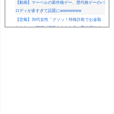
【動画】マーベルの新作格ゲー、歴代格ゲーのパ
ロディが多すぎて話題にwwwwwww
【悲報】30代女性「クソッ！特殊詐欺でお金取
られた…」SNS「詐欺られたお金、取り戻せま
す」女性「これだ！」→結果ｗｗｗｗ
【動画】甲子園の女性審判、大誤審で炎上
聖剣伝説シリーズが滅びた理由って何？
【画像】週刊少年マガジン、限界突破
おまえらが面白いと思ったホラー映画教えて
専業主婦の妻が月3万ぐらいするサプリ飲んどる
んやが
韓国人、登山しまくっていた…国民の３５％が登
山人口