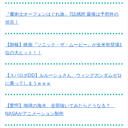
『魔術士オーフェンはぐれ旅』7話感想 最後は予想外の
伏兵！
【朗報】映画『ソニック・ザ・ムービー』が全米初登場1
位の大ヒット！！
【スパロボDD】ルルーシュさん、ウィングガンダムゼロ
に乗ってしまうｗｗｗ
【驚愕】地球の海水、全部抜いてみたらどうなる？
NASAがアニメーション制作