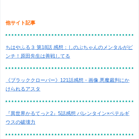
他サイト記事
ちはやふる３ 第18話 感想：しのぶちゃんのメンタルがピ
ンチ！原田先生は善戦してる
《ブラッククローバー》121話感想・画像 悪魔裁判にか
けられるアスタ
『異世界かるてっと2』5話感想 バレンタイン×ペテルギ
ウスの破壊力