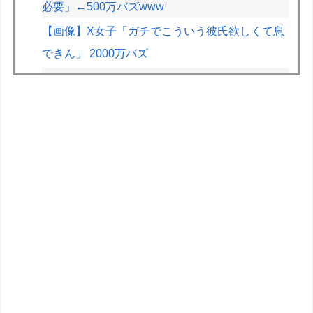
必要」←500万バズwww
【画像】X女子「ガチでこういう彼氏欲しくて息
できん」 2000万バズ
ドラクエのゼシカとかいう人気キャラwww
【画像】JKの間で流行ってるこのゲームの正式
名称、誰も知らないｗｗｗｗ
【悲報】2.5次元VTuber、月8万の部屋を22時以
降会話禁止にされお気持ち表明ｗｗｗｗｗ
【画像】X女子「ガチでこういう彼氏欲しくて息
できん」2000万バズｗｗｗｗ
フジメディアHDデジタル事業収入が大幅増、
FODのF1配信や外部プラットフォーム向けコン
テンツ販売が好調