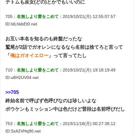
テトムも巫女(どの)とかでもいいのに
705：
名無しより愛をこめて
：2019/10/21(月) 12:55:07.57
ID:IdLhkbEt0.net
お互い本名を知るのも終盤だったな
鷲尾が2話でガオレンになるなら名前は捨てろと言って
「
俺はガオイエロー
」って言ってたし
710：
名無しより愛をこめて
：2019/10/21(月) 19:18:19:49
ID:u8H2UV04.net
>>705
終始名前で呼ばず色呼びなのは珍しいよな
ボウケンもミッション中は色だけど普段は名前呼びだし
753：
名無しより愛をこめて
：2019/11/18(月) 00:27:38.12
ID:SxA2VHq90.net