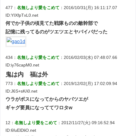
477：
名無しより愛をこめて
：2016/10/31(月) 16:11:17.07
ID:YIXfpTxL0.net
何でか子供の頃見てた戦隊ものの敵幹部で
記憶に残ってるのがツエツエとヤバイバだった
434：
名無しより愛をこめて
：2016/02/03(水) 07:48:07.66
ID:iy76capM0.net
鬼は内 福は外
773：
名無しより愛をこめて
：2019/12/02(月) 17:02:09.94
ID:J6S+sK/i0.net
ウラがボスになってからのヤバツエが
ギャグ要員になっててワロタw
12：
名無しより愛をこめて
：2012/11/27(火) 09:16:52.94
ID:6fuElDliO.net