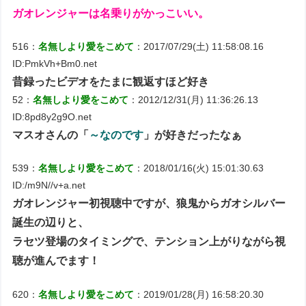
ガオレンジャーは名乗りがかっこいい。
516：
名無しより愛をこめて
：2017/07/29(土) 11:58:08.16
ID:PmkVh+Bm0.net
昔録ったビデオをたまに観返すほど好き
52：
名無しより愛をこめて
：2012/12/31(月) 11:36:26.13
ID:8pd8y2g9O.net
マスオさんの「
～なのです
」が好きだったなぁ
539：
名無しより愛をこめて
：2018/01/16(火) 15:01:30.63
ID:/m9N//v+a.net
ガオレンジャー初視聴中ですが、狼鬼からガオシルバー
誕生の辺りと、
ラセツ登場のタイミングで、テンション上がりながら視
聴が進んでます！
620：
名無しより愛をこめて
：2019/01/28(月) 16:58:20.30