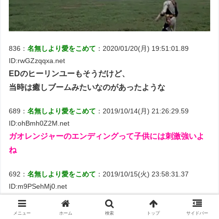
836：
名無しより愛をこめて
：2020/01/20(月) 19:51:01.89
ID:rwGZzqqxa.net
EDのヒーリンユーもそうだけど、
当時は癒しブームみたいなのがあったような
689：
名無しより愛をこめて
：2019/10/14(月) 21:26:29.59
ID:ohBmh0Z2M.net
ガオレンジャーのエンディングって子供には刺激強いよ
ね
692：
名無しより愛をこめて
：2019/10/15(火) 23:58:31.37
ID:m9PSehMj0.net
>>689
後半で裸無しの映像へ変わるよね、
メニュー
ホーム
検索
トップ
サイドバー