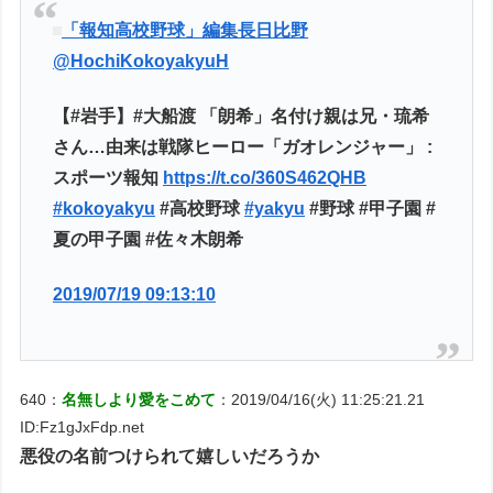
「報知高校野球」編集長日比野
@HochiKokoyakyuH
【#岩手】#大船渡 「朗希」名付け親は兄・琉希
さん…由来は戦隊ヒーロー「ガオレンジャー」 :
スポーツ報知
https://t.co/360S462QHB
#kokoyakyu
#高校野球
#yakyu
#野球 #甲子園 #
夏の甲子園 #佐々木朗希
2019/07/19 09:13:10
640：
名無しより愛をこめて
：2019/04/16(火) 11:25:21.21
ID:Fz1gJxFdp.net
悪役の名前つけられて嬉しいだろうか