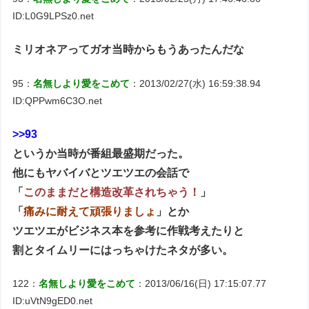
ID:L0G9LPSz0.net
ミリオネアってガオ当時からもうあったんだな
95：
名無しより愛をこめて
：2013/02/27(水) 16:59:38.94
ID:QPPwm6C3O.net
>>93
というか当時が番組最盛期だった。
他にもヤバイバとツエツエの会話で
「
このままだと構造改革されちゃう！
」
「
痛みに耐えて頑張りましょ
」とか
ツエツエがビジネス本を参考に作戦考えたりと
割とタイムリーにはっちゃけたネタが多い。
122：
名無しより愛をこめて
：2013/06/16(日) 17:15:07.77
ID:uVtN9gED0.net