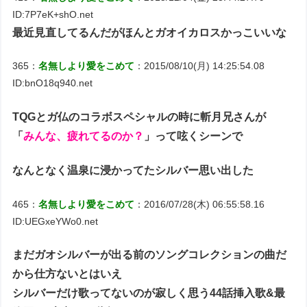
ID:7P7eK+shO.net
最近見直してるんだがほんとガオイカロスかっこいいな
365：
名無しより愛をこめて
：2015/08/10(月) 14:25:54.08
ID:bnO18q940.net
TQGとガ仏のコラボスペシャルの時に斬月兄さんが
「
みんな、疲れてるのか？
」って呟くシーンで
なんとなく温泉に浸かってたシルバー思い出した
465：
名無しより愛をこめて
：2016/07/28(木) 06:55:58.16
ID:UEGxeYWo0.net
まだガオシルバーが出る前のソングコレクションの曲だ
から仕方ないとはいえ
シルバーだけ歌ってないのが寂しく思う44話挿入歌&最