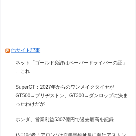
フェルスタッペンとレッドブルの新契約交渉報道
について父親ヨスが否定
レクサスの軽トラとかどうよ
Powered by livedoor 相互RSS
他サイト記事
ネット「ゴールド免許はペーパードライバーの証」
←これ
SuperGT：2027年からのワンメイクタイヤが
GT500→ブリヂストン、GT300→ダンロップに決ま
ったわけだが
ホンダ、営業利益5307億円で過去最高を記録
仏F1記者「アロンソが2年契約延長に向けアストン