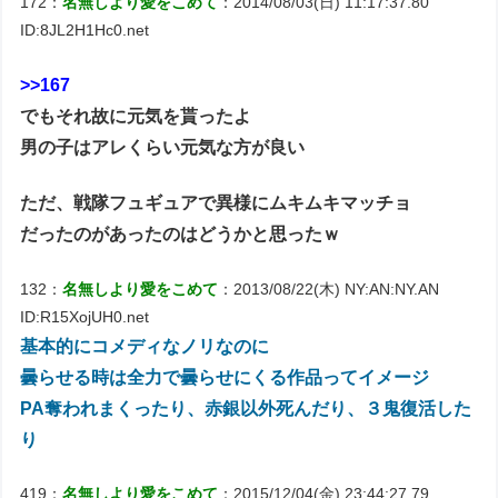
172：
名無しより愛をこめて
：2014/08/03(日) 11:17:37.80
ID:8JL2H1Hc0.net
>>167
でもそれ故に元気を貰ったよ
男の子はアレくらい元気な方が良い
ただ、戦隊フュギュアで異様にムキムキマッチョ
だったのがあったのはどうかと思ったｗ
132：
名無しより愛をこめて
：2013/08/22(木) NY:AN:NY.AN
ID:R15XojUH0.net
基本的にコメディなノリなのに
曇らせる時は全力で曇らせにくる作品ってイメージ
PA奪われまくったり、赤銀以外死んだり、３鬼復活した
り
419：
名無しより愛をこめて
：2015/12/04(金) 23:44:27.79