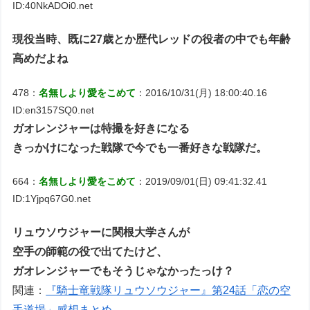
ID:40NkADOi0.net
現役当時、既に27歳とか歴代レッドの役者の中でも年齢
高めだよね
478：
名無しより愛をこめて
：2016/10/31(月) 18:00:40.16
ID:en3157SQ0.net
ガオレンジャーは特撮を好きになる
きっかけになった戦隊で今でも一番好きな戦隊だ。
664：
名無しより愛をこめて
：2019/09/01(日) 09:41:32.41
ID:1Yjpq67G0.net
リュウソウジャーに関根大学さんが
空手の師範の役で出てたけど、
ガオレンジャーでもそうじゃなかったっけ？
関連：
『騎士竜戦隊リュウソウジャー』第24話「恋の空
手道場」感想まとめ