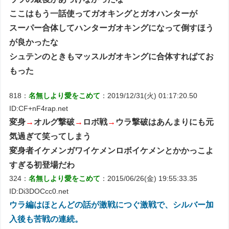
ここはもう一話使ってガオキングとガオハンターが
スーパー合体してハンターガオキングになって倒すほう
が良かったな
シュテンのときもマッスルガオキングに合体すればてお
もった
818：
名無しより愛をこめて
：2019/12/31(火) 01:17:20.50
ID:CF+nF4rap.net
変身
→
オルグ撃破
→
ロボ戦
→
ウラ撃破はあんまりにも元
気過ぎて笑ってしまう
変身者イケメンガワイケメンロボイケメンとかかっこよ
すぎる初登場だわ
324：
名無しより愛をこめて
：2015/06/26(金) 19:55:33.35
ID:Di3DOCcc0.net
ウラ編はほとんどの話が激戦につぐ激戦で、シルバー加
入後も苦戦の連続。