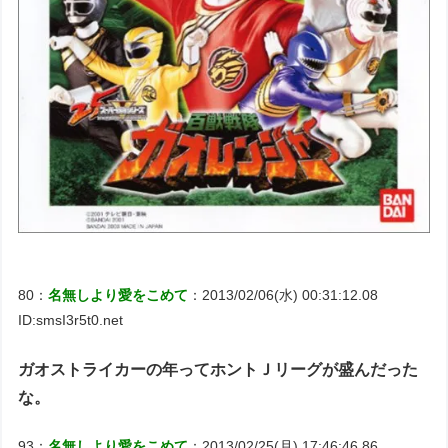
80：
名無しより愛をこめて
：2013/02/06(水) 00:31:12.08
ID:smsI3r5t0.net
ガオストライカーの年ってホントＪリーグが盛んだった
な。
93：
名無しより愛をこめて
：2013/02/25(月) 17:46:46.86