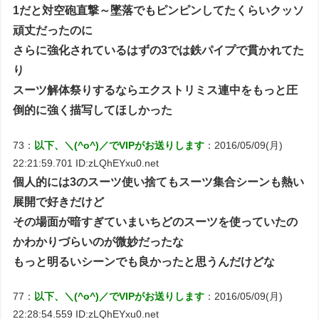
1だと対空砲直撃～墜落でもピンピンしてたくらいクッソ
頑丈だったのに
さらに強化されているはずの3では鉄パイプで貫かれてた
り
スーツ解体祭りするならエクストリミス連中をもっと圧
倒的に強く描写してほしかった
73：
以下、＼(^o^)／でVIPがお送りします
：2016/05/09(月)
22:21:59.701 ID:zLQhEYxu0.net
個人的には3のスーツ使い捨てもスーツ集合シーンも熱い
展開で好きだけど
その場面が暗すぎていまいちどのスーツを使っていたの
かわかりづらいのが微妙だったな
もっと明るいシーンでも良かったと思うんだけどな
77：
以下、＼(^o^)／でVIPがお送りします
：2016/05/09(月)
22:28:54.559 ID:zLQhEYxu0.net