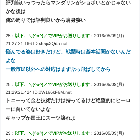
評判低いっつったらマンダリンがショボいとかじゃない
かな後は
俺の周りでは評判良いから肩身狭い
25：
以下、＼(^o^)／でVIPがお送りします
：2016/05/09(月)
21:27:21.186 ID:xh5jc3Qda.net
悩んでる姿は好きだけど、戦闘時は基本話聞かないんだ
よな
一般市民以外への対応はまずぶっ飛ばしてから
28：
以下、＼(^o^)／でVIPがお送りします
：2016/05/09(月)
21:29:21.424 ID:0W166kF6M.net
トニーって金と技術だけは持ってるけど絶望的にヒーロ
ーに向いてないよな
キャップか国王にスーツ譲れよ
29：
以下、＼(^o^)／でVIPがお送りします
：2016/05/09(月)