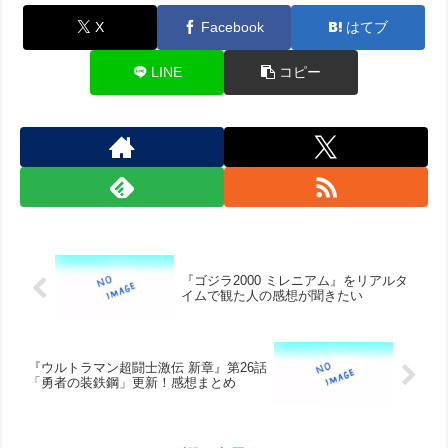
X
Facebook
はてブ
LINE
コピー
『ゴジラ2000 ミレニアム』をリアルタ
イムで観た人の感想が聞きたい
『ウルトラマン超闘士激伝 新章』第26話
「勇者の装鉄鋼」更新！感想まとめ