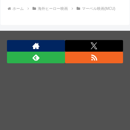
ホーム
海外ヒーロー映画
マーベル映画(MCU)
突したドラレコが（ノ∇`）
【動画】高速道路を走行中の車からリアガラスが飛ん
でくる事故(ﾟoﾟ)
アメリカには「膨大な量の兵器がある」トランプ大統
領が主張…在庫枯渇の報道受け！
メキシコ最大級の麻薬カルテルのリーダーの情報提供
で報奨金約39億円！
メキシコ最大級の麻薬カルテルのリーダーの情報提供
で報奨金約39億円！
中国とロシア海軍艦艇4隻が日本列島を一周…防衛省
が全航路を公開！
「君たちはどう生きるか」Blu-ray予約受付開始！ア
フレコ台本や絵コンテ、米津玄師による主題歌「地球