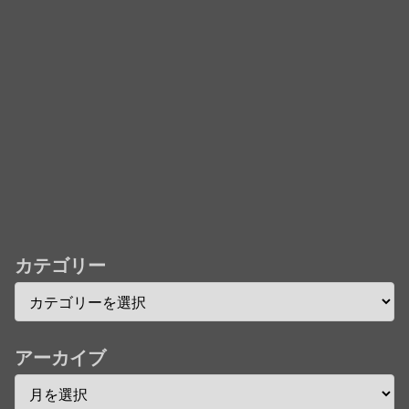
儀」ミュージッククリップ収録。スタジオジブリ作品
で初の「4K UHD」版も発売！！
★【ワートリ】今月新発売!!第27巻まとめ【コメント
欄まとめます】【しばらく固定記事です】
★【ワートリ】今月第241話「遠征選抜試験㊲」第
242話「遠征選抜試験㊳」【コメント欄まとめます】
【しばらく固定記事です】
★【ワートリ】風間隊3人≒忍田単騎くらいのイメー
ジかな
カテゴリー
Powered by livedoor 相互RSS
アーカイブ