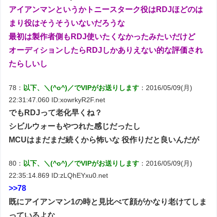
アイアンマンというかトニースターク役はRDJほどのは
まり役はそうそういないだろうな
最初は製作者側もRDJ使いたくなかったみたいだけど
オーディションしたらRDJしかありえない的な評価され
たらしいし
78：
以下、＼(^o^)／でVIPがお送りします
：2016/05/09(月)
22:31:47.060 ID:xowrkyR2F.net
でもRDJって老化早くね？
シビルウォーもやつれた感じだったし
MCUはまだまだ続くから怖いな 役作りだと良いんだが
80：
以下、＼(^o^)／でVIPがお送りします
：2016/05/09(月)
22:35:14.869 ID:zLQhEYxu0.net
>>78
既にアイアンマン1の時と見比べて顔がかなり老けてしま
っているよな…