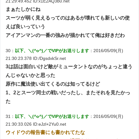
21:29:49.452 ID:x1E2AQ3b0.net
まぁたしかにね
スーツが弱く見えるってのはあるが壊れても新しいの使
えば良いっていう
アイアンマンの一番の強みが描かれてて俺は好きだわ
30：
以下、＼(^o^)／でVIPがお送りします
：2016/05/09(月)
21:30:23.378 ID:/DgsdxkSr.net
3は話は面白いけど敵がミュータントなのがちょっと違う
んじゃないかと思った
原作に魔法使い出てくるのは知ってるけど
1、2とスーツ同士の戦いだったし、またそれを見たかっ
た
31：
以下、＼(^o^)／でVIPがお送りします
：2016/05/09(月)
21:30:33.026 ID:eJzl+2Yu0.net
ウィドウの報告書にも書かれてたな