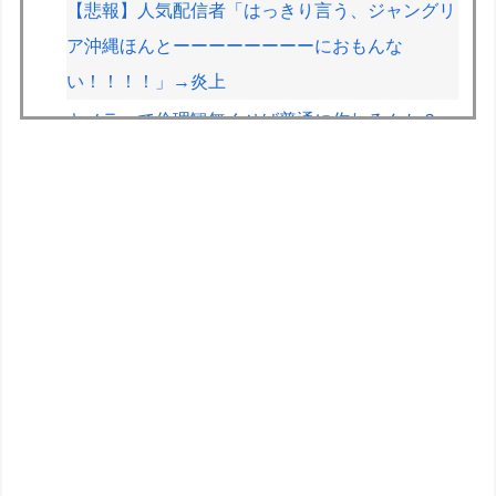
【悲報】人気配信者「はっきり言う、ジャングリ
ア沖縄ほんとーーーーーーーーにおもんな
い！！！！」→炎上
キメラって倫理観無くせば普通に作れるんか？
【遊戯王】「フュージョンカップ」のミッション
は融合しないといけないんですか？
HRC（ホンダ・レーシング）折原氏「以前のF1
プロジェクトを経験した専門家を何人か呼び戻し
ました」
ペレスとキャデラックF1の契約は2026年の1年の
み、2027年に向けてウィリアムズと交渉開始と
の情報
女性セブンにイケメン棋士”S6”が登場 渡辺明九
段大激怒????????????