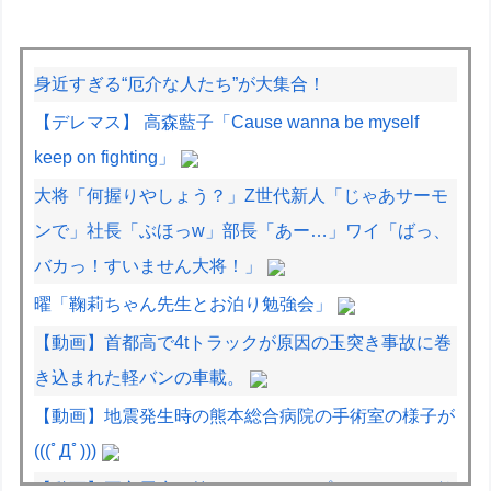
身近すぎる“厄介な人たち”が大集合！
【デレマス】 高森藍子「Cause wanna be myself
keep on fighting」
大将「何握りやしょう？」Z世代新人「じゃあサーモ
ンで」社長「ぶほっw」部長「あー…」ワイ「ばっ、
バカっ！すいません大将！」
曜「鞠莉ちゃん先生とお泊り勉強会」
【動画】首都高で4tトラックが原因の玉突き事故に巻
き込まれた軽バンの車載。
【動画】地震発生時の熊本総合病院の手術室の様子が
(((ﾟДﾟ)))
【動画】両方馬鹿（笑）ミニストップでトラックと衝