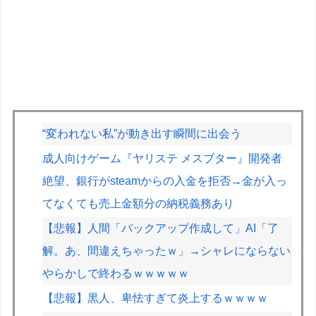
“変われない私”が動き出す瞬間に出会う
成人向けゲーム『ヤリステ メスブター』開発者
絶望、銀行がsteamからの入金を拒否→金が入っ
てなくても売上金額分の納税義務あり
【悲報】人間「バックアップ作成して」AI「了
解。あ、間違えちゃったｗ」→シャレにならない
やらかしで終わるｗｗｗｗｗ
【悲報】黒人、卑怯すぎて炎上するｗｗｗｗ