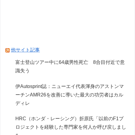
【春夏秋冬代行者 春の舞】フリュー「花葉雛
菊」「姫鷹さくら」プライズフィギュア【彩色原
型公開】
【ガンプラ】名作キットスレ、逆シャアだとリガ
ズィとヤクトドーガがすこぶる良い
他サイト記事
ガンプラも棚に並ぶようになったな
富士登山ツアー中に64歳男性死亡 8合目付近で意
識失う
Powered by livedoor 相互RSS
伊Autosprint誌：ニューエイ代表渾身のアストンマ
ーチンAMR26を改善に導いた最大の功労者はカル
ディレ
HRC（ホンダ・レーシング）折原氏「以前のF1プ
ロジェクトを経験した専門家を何人か呼び戻しまし