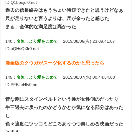
ID:Q1bpejol0.net
過去の信長絡みはもうちょい時短できたと思うけどなぁ
尺が足りないと言うよりは、尺が余ったと感じた
まぁ、全体的な満足度は高かった
140：
名無しより愛をこめて
：2019/08/06(火) 23:09:41.07
ID:uQHsQXlr0.net
漫画版のクウガがスーツ化するのかと思ったら
145：
名無しより愛をこめて
：2019/08/07(水) 00:44:54.88
ID:PFBJeHfv0.net
昔な割にスタインベルトという姓が女性側のだったり
牛三過去に戻ったのかどうかとか気になる部分はあった
し
色々適度にツッコミどころありつつ楽しめる映画だった