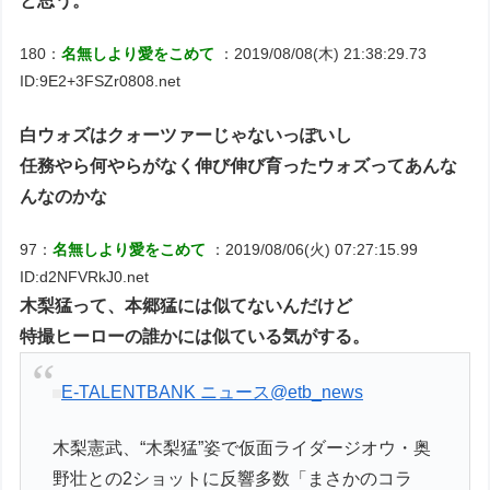
と思う。
180：
名無しより愛をこめて
：2019/08/08(木) 21:38:29.73
ID:9E2+3FSZr0808.net
白ウォズはクォーツァーじゃないっぽいし
任務やら何やらがなく伸び伸び育ったウォズってあんな
んなのかな
97：
名無しより愛をこめて
：2019/08/06(火) 07:27:15.99
ID:d2NFVRkJ0.net
木梨猛って、本郷猛には似てないんだけど
特撮ヒーローの誰かには似ている気がする。
E-TALENTBANK ニュース
@etb_news
木梨憲武、“木梨猛”姿で仮面ライダージオウ・奥
野壮との2ショットに反響多数「まさかのコラ