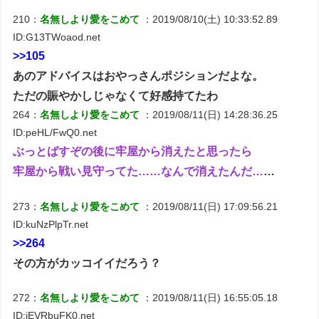
210：
名無しより愛をこめて
：2019/08/10(土) 10:33:52.89
ID:G13TWoaod.net
>>105
あのアドバイスはおやっさんポジションだよな。
ただの賑やかしじゃなくて好感持てたわ
264：
名無しより愛をこめて
：2019/08/11(日) 14:28:36.25
ID:peHL/FwQ0.net
ぶっとばすぞの後に牢屋から消えたと思ったら
牢屋から戦い見守ってた……なんで消えたんだ…
…
273：
名無しより愛をこめて
：2019/08/11(日) 17:09:56.21
ID:kuNzPlpTr.net
>>264
その方がカッコイイだろう？
272：
名無しより愛をこめて
：2019/08/11(日) 16:55:05.18
ID:jEVRbuFK0.net