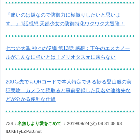
『痛いのは嫌なので防御力に極振りしたいと思いま
す。』1話感想 天然少女の防御特化ワクワク大冒険！
七つの大罪 神々の逆鱗 第13話 感想：正午のエスカノー
ルがこんなに強いとは！メリオダス元に戻らない
200㍍先でもQRコードで本人特定できる捗る登山服の実
証実験 カメラで読取ると事前登録した氏名や連絡先な
どが分かる便利な仕組
734：
名無しより愛をこめて
：2019/09/24(火) 08:31:38.93
ID:KkTyLZPa0.net