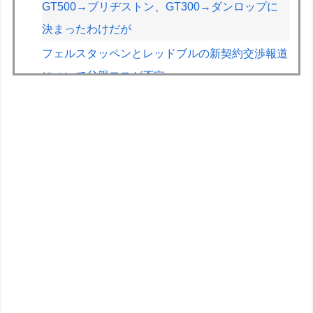
GT500→ブリヂストン、GT300→ダンロップに
決まったわけだが
フェルスタッペンとレッドブルの新契約交渉報道
について父親ヨスが否定
車のエアコンは外気取入派？それとも内気循環
派？
【悲報】印刷会社とトラブルになった絵師、内容
をXに投稿→物議を醸すｗｗｗｗ
【画像】絵師「印刷会社にゴミみたい印刷された
から晒すわ」→お前がクレーマーだと大炎上
【悲報】教室、ヤンキーがブチ切れでとんでもな
い空気になるｗｗｗｗ
友達から「お前はセガサターンみたいな奴」って
言われた