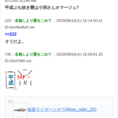
ID:LG5CS1290.net
平成ぶち抜き畳は小渕さんオマージュ?
223：
名無しより愛をこめて
：2019/08/10(土) 16:14:50.41
ID:4zmfkeBo0.net
>>222
そうだよ。
735：
名無しより愛をこめて
：2019/09/24(火) 16:09:01.25
ID:OKzFIifI0.net
○ー┐＼⌒／
│
平
│
ﾗｲﾀﾞｰ
│
成
│ ）//（
└ー○
仮面ライダージオウ
@toei_rider_ZIO