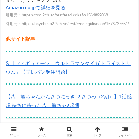
売り上げランキング: 372
Amazon.co.jpで詳細を見る
引用元：https://toro.2ch.sc/test/read.cgi/sfx/1564899068
引用元：https://hayabusa2.2ch.sc/test/read.cgi/liveanb/1578737651/
他サイト記事
S.H.フィギュアーツ「ウルトラマンタイガ トライストリ
ウム」【プレバン受注開始】
【八十亀ちゃんかんさつにっき ２さつめ（2期）】1話感
想 待ちに待った八十亀ちゃん2期
『プランダラ』1話感想 少女と剣士が織りなすヒロイッ
メニュー
ホーム
検索
トップ
サイドバー
クアクションファンタジー