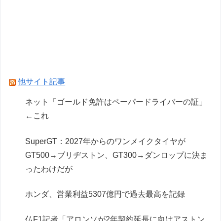
ヴィンランドサガって20年かけてトルファンの
成長描いたのになんか評価低くね？
ドラクエのブーメランて複数の敵に当たって戻っ
てくるけど
他サイト記事
Powered by livedoor 相互RSS
ネット「ゴールド免許はペーパードライバーの証」
←これ
SuperGT：2027年からのワンメイクタイヤが
GT500→ブリヂストン、GT300→ダンロップに決ま
ったわけだが
ホンダ、営業利益5307億円で過去最高を記録
仏F1記者「アロンソが2年契約延長に向けアストン