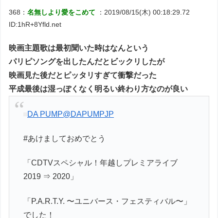
368：
名無しより愛をこめて
：2019/08/15(木) 00:18:29.72
ID:1hR+8Yfld.net
映画主題歌は最初聞いた時はなんという
パリピソングを出したんだとビックリしたが
映画見た後だとピッタリすぎて衝撃だった
平成最後は湿っぽくなく明るい終わり方なのが良い
DA PUMP
@DAPUMPJP
#あけましておめでとう
「CDTVスペシャル！年越しプレミアライブ
2019 ⇒ 2020」
「P.A.R.T.Y. 〜ユニバース・フェスティバル〜」
でした！