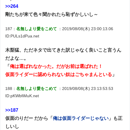
>>264
剛たちが来て色々聞かれたら恥ずかしいし～
187：
名無しより愛をこめて
：2019/08/08(木) 23:00:13.06
ID:PULs1dPua.net
木梨猛、ただネタで出てきた訳じゃなく良いこと言うん
だよな…。
「
俺は選ばれなかった。だがお前は選ばれた！
仮面ライダーに認められない奴はごちゃまんといる
」
188：
名無しより愛をこめて
：2019/08/08(木) 23:13:53.53
ID:pKWbfiMuK.net
>>187
仮面のりだー だから「
俺は仮面ライダーじゃない
」も正
しいし