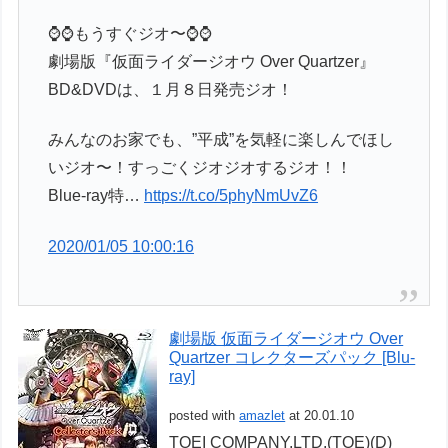
⌚️⌚️もうすぐジオ〜⌚️⌚️
劇場版『仮面ライダージオウ Over Quartzer』
BD&DVDは、１月８日発売ジオ！
みんなのお家でも、”平成”を気軽に楽しんでほし
いジオ〜！すっごくジオジオするジオ！！
Blue-ray特…
https://t.co/5phyNmUvZ6
2020/01/05 10:00:16
劇場版 仮面ライダージオウ Over
Quartzer コレクターズパック [Blu-
ray]
posted with
amazlet
at 20.01.10
TOEI COMPANY,LTD.(TOE)(D)