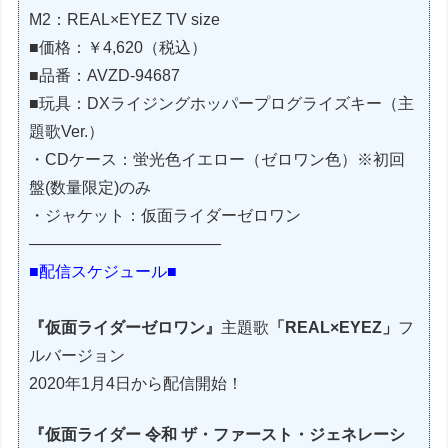
M2：REAL×EYEZ TV size
■価格：￥4,620（税込）
■品番：AVZD-94687
■玩具：DXライジングホッパープログライズキー（主
題歌Ver.）
・CDケース：蛍光色イエロー（ゼロワン色）※初回
盤(数量限定)のみ
・ジャケット：仮面ライダーゼロワン
————————————
■配信スケジュール■
『仮面ライダーゼロワン』
主題歌
「REAL×EYEZ」
フ
ルバージョン
2020年1月4日から配信開始！
『仮面ライダー 令和 ザ・ファースト・ジェネレーシ