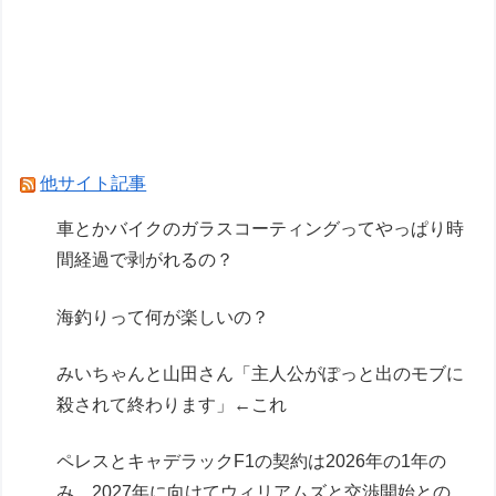
うの欲しい」とかある？
車のエアコンは外気取入派？それとも内気循環
派？
車とかバイクのガラスコーティングってやっぱり
時間経過で剥がれるの？
他サイト記事
Powered by livedoor 相互RSS
車とかバイクのガラスコーティングってやっぱり時
間経過で剥がれるの？
海釣りって何が楽しいの？
みいちゃんと山田さん「主人公がぽっと出のモブに
殺されて終わります」←これ
ペレスとキャデラックF1の契約は2026年の1年の
み、2027年に向けてウィリアムズと交渉開始との