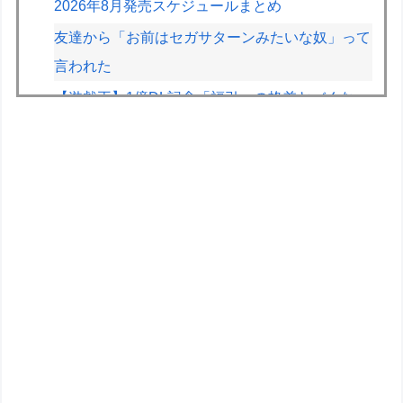
2026年8月発売スケジュールまとめ
友達から「お前はセガサターンみたいな奴」って
言われた
【遊戯王】1億DL記念「福引」の格差ヤバくな
い！？
【デレマス】Pの家の合鍵を勝手に作って部屋に
侵入しそうなアイドル
【画像】かつて天下を獲っていたYouTuberの現
在ｗｗｗｗ
【速報】とある魔術の禁書目録、最新刊でヒロイ
ン戦争決着wwwwwwwwwwwww
【画像】早朝カビキラーばらまきおばさん、結構
ばらまくｗｗｗｗ
道の駅に野菜や果物出荷してるんやけど「こうい