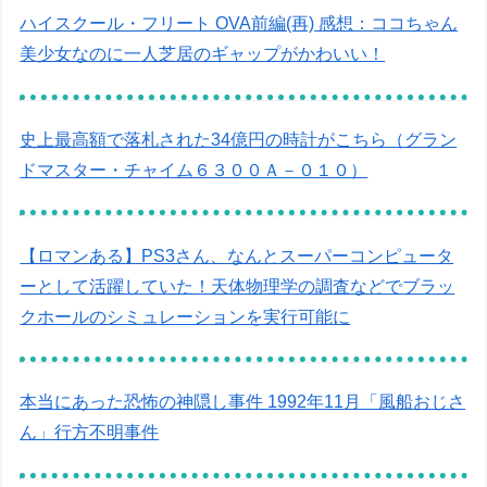
ハイスクール・フリート OVA前編(再) 感想：ココちゃん
美少女なのに一人芝居のギャップがかわいい！
史上最高額で落札された34億円の時計がこちら（グラン
ドマスター・チャイム６３００Ａ－０１０）
【ロマンある】PS3さん、なんとスーパーコンピュータ
ーとして活躍していた！天体物理学の調査などでブラッ
クホールのシミュレーションを実行可能に
本当にあった恐怖の神隠し事件 1992年11月「風船おじさ
ん」行方不明事件