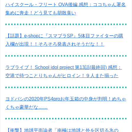
ハイスクール・フリート OVA後編 感想：ココちゃん署名
集めに奔走！どう見ても胡散臭い
【話題】e-shopに『スマブラSP』5体目ファイターの購
入欄が出現！！そろそろ発表されそうだな！！
ラブライブ！ School idol project 第13話(最終回) 感想：
空港で待つことりちゃんがヒロイン！９人また揃った
ヨドバシの2020年PS4proお年玉箱の中身が判明！めちゃ
くちゃ豪華だな……
【衝撃】地球平面論者「南極は地球と外を区切る氷の