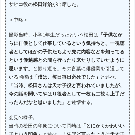
サヒコ
役の
松田洋治
が出席した。
＜中略＞
撮影当時、小学1年生だったという松田は
「子供なが
らに俳優として仕事しているという気持ちと、一視聴
者としてほかの子供たちより先に内容などを知ってる
という優越感との間を行ったり来たりしていたように
思います」
と振り返る。その言葉に俳優業を引退して
いる岡崎は
「僕は、毎日毎日必死でした」
と述べ、
「当時、松田さんは天才子役と言われていましたが、
今の話を聞いてやはり役者として一枚も二枚も上手だ
ったんだなと思いました」
と述懐する。
会見の様子。
当時の松田の印象について岡崎は
「とにかくかわいい
子という印象」
と述べ、
「先ほど言ったように天才子