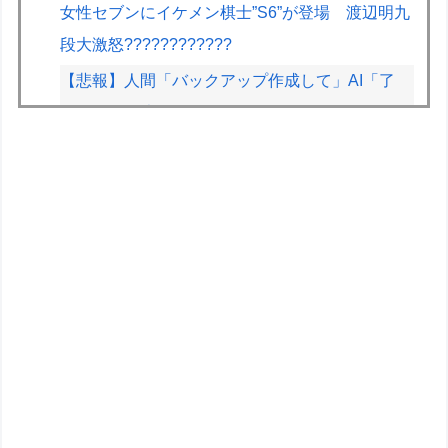
女性セブンにイケメン棋士”S6”が登場 渡辺明九
段大激怒????????????
【悲報】人間「バックアップ作成して」AI「了
解。あ、間違えちゃったｗ」→シャレにならない
やらかしで終わるｗｗｗｗｗ
【画像】早朝カビキラーばらまきおばさん、結構
ばらまくｗｗｗｗ
【画像】漫画家・桂正和の描いた最新パ0ツイラ
ストにネット衝撃「この質感の出し方」「実写か
と思いました]
【動画】ガチ勢同士のボンバーマン、凄いｗｗｗ
ｗｗｗｗｗｗｗｗｗ
【アズールレーン】グッスマ上海「大鳳：プライ
ベート・クォーターズVer.」フィギュア【原型公