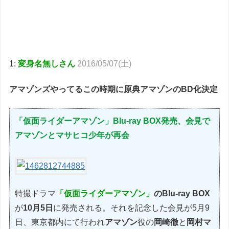
1:
変身名無しさん
2016/05/07(土)
アマゾンズやってるこの時期に原典アマゾンのBD化決定
「仮面ライダーアマゾン」Blu-ray BOX発売、会見で
アマゾンとマサヒコ少年が再会
特撮ドラマ
「仮面ライダーアマゾン」
のBlu-ray BOX
が
10月5日
に発売される。それを記念した会見が5月9
日、東京都内にて行われ
アマゾン
役の
岡崎徹
と
岡村マ