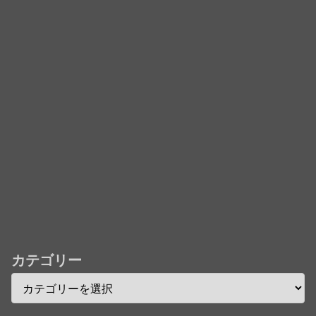
「君たちはどう生きるか」Blu-ray予約受付開始！ア
フレコ台本や絵コンテ、米津玄師による主題歌「地球
儀」ミュージッククリップ収録。スタジオジブリ作品
で初の「4K UHD」版も発売！！
★【ワートリ】今月新発売!!第27巻まとめ【コメント
欄まとめます】【しばらく固定記事です】
★【ワートリ】今月第241話「遠征選抜試験㊲」第
242話「遠征選抜試験㊳」【コメント欄まとめます】
【しばらく固定記事です】
★【ワートリ】風間隊3人≒忍田単騎くらいのイメー
ジかな
カテゴリー
Powered by livedoor 相互RSS