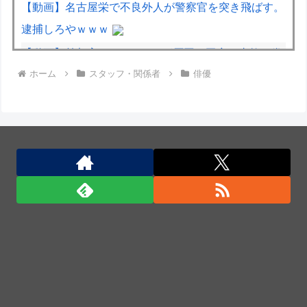
【動画】名古屋栄で不良外人が警察官を突き飛ばす。
逮捕しろやｗｗｗ
【動画】首都高で4tトラックが原因の玉突き事故に巻
ホーム
スタッフ・関係者
俳優
き込まれた軽バンの車載。
【動画】両方馬鹿（笑）ミニストップでトラックと衝
突したドラレコが（ノ∇`）
【動画】ロシアの空挺兵、パラシュートが開かずに墜
落してしまう。
中国とロシア海軍艦艇4隻が日本列島を一周…防衛省
が全航路を公開！
Anduril社が自律型ティルトローター攻撃ドローンの
コンセプトで衝撃を与える！
Anduril社が自律型ティルトローター攻撃ドローンの
コンセプトで衝撃を与える！