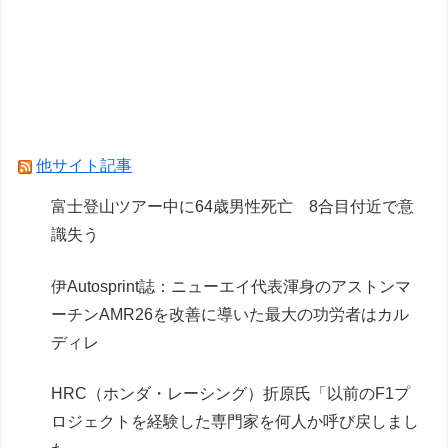
開】
ホロもプラモ出るんだ…
「メガミデバイス 皇巫（オウブ） ツクヨミ レガ
リア」コトブキヤデビュー…
他サイト記事
Powered by livedoor 相互RSS
富士登山ツアー中に64歳男性死亡 8合目付近で意
識失う
伊Autosprint誌：ニューエイ代表渾身のアストンマ
ーチンAMR26を改善に導いた最大の功労者はカル
ディレ
HRC（ホンダ・レーシング）折原氏「以前のF1プ
ロジェクトを経験した専門家を何人か呼び戻しまし